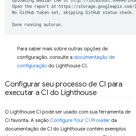
Uploading
median
LHR
of
http://localhost:64444/inde
Open
the
report
at
https://storage.googleapis.com/l
No
GitHub
token
set,
skipping
GitHub
status
check.

Done
running
Para saber mais sobre outras opções de
configuração, consulte a
documentação de
configuração
do Lighthouse CI.
Configurar seu processo de CI para
executar a CI do Lighthouse
O Lighthouse CI pode ser usado com sua ferramenta de
CI favorita. A seção
Configure Your CI Provider
da
documentação de CI do Lighthouse contém exemplos