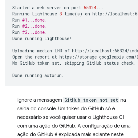
Started
a
web
server
on
port
65324
...

Running
Lighthouse
3
time
(
s
)
on
http://localhost:6
Run
#1...done.
Run
#2...done.
Run
#3...done.
Done
running
Lighthouse!

Uploading
median
LHR
of
http://localhost:65324/inde
Open
the
report
at
https://storage.googleapis.com/l
No
GitHub
token
set,
skipping
GitHub
status
check.

Done
running
Ignore a mensagem
GitHub token not set
na
saída do console. Um token do GitHub só é
necessário se você quiser usar o Lighthouse CI
com uma ação do GitHub. A configuração de uma
ação do GitHub é explicada mais adiante neste