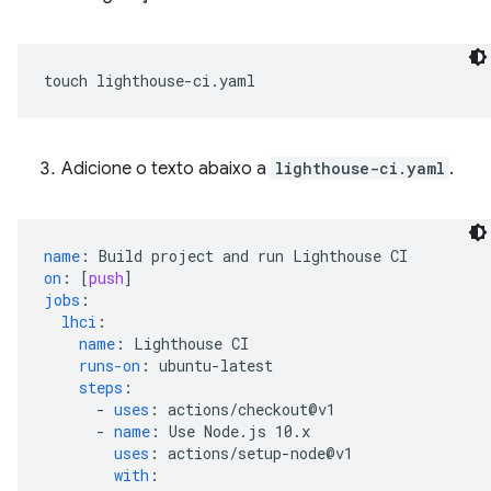
touch
Adicione o texto abaixo a
lighthouse-ci.yaml
.
name
:
Build project and run Lighthouse CI
on
:
[
push
]
jobs
:
lhci
:
name
:
Lighthouse CI
runs-on
:
ubuntu-latest
steps
:
-
uses
:
actions/checkout@v1
-
name
:
Use Node.js 10.x
uses
:
actions/setup-node@v1
with
: