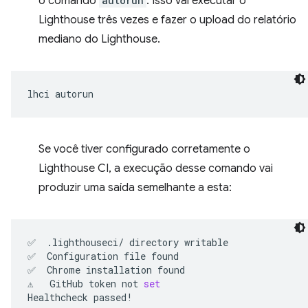
o comando
autorun
. Isso vai executar o
Lighthouse três vezes e fazer o upload do relatório
mediano do Lighthouse.
lhci
Se você tiver configurado corretamente o
Lighthouse CI, a execução desse comando vai
produzir uma saída semelhante a esta:
✅
.lighthouseci/
directory
writable

✅
Configuration
file
found

✅
Chrome
installation
found

⚠️
GitHub
token
not
set
Healthcheck
passed!
