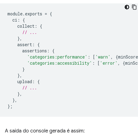
module
.
exports
=
{
ci
:
{
collect
:
{
// ...
},
assert
:
{
assertions
:
{
'categories:performance'
:
[
'warn'
,
{
minScore
'categories:accessibility'
:
[
'error'
,
{
minSc
}
},
upload
:
{
// ...
},
},
};
A saída do console gerada é assim: