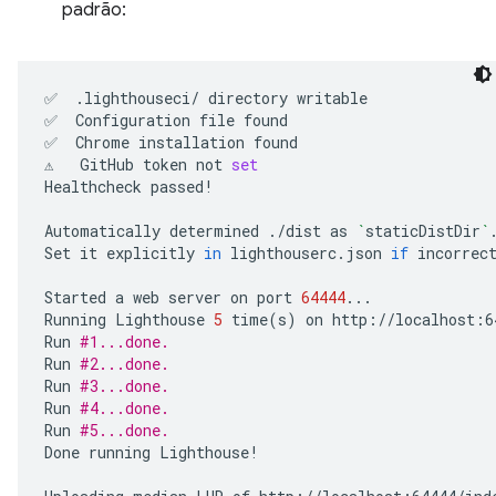
padrão:
✅
.lighthouseci/
directory
writable

✅
Configuration
file
found

✅
Chrome
installation
found

⚠️
GitHub
token
not
set
Healthcheck
passed!

Automatically
determined
./dist
as
`
staticDistDir
`
.
Set
it
explicitly
in
lighthouserc.json
if
incorrect
Started
a
web
server
on
port
64444
...

Running
Lighthouse
5
time
(
s
)
on
http://localhost:6
Run
#1...done.
Run
#2...done.
Run
#3...done.
Run
#4...done.
Run
#5...done.
Done
running
Lighthouse!
