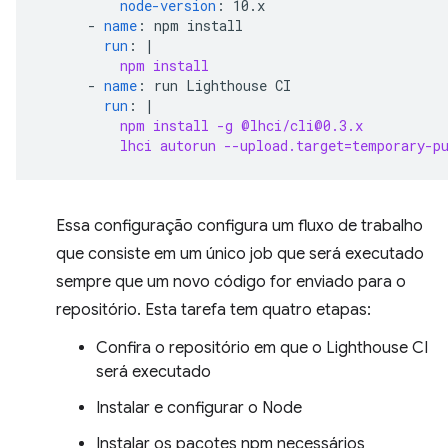
node-version
:
10.x
-
name
:
npm install
run
:
|
npm install
-
name
:
run Lighthouse CI
run
:
|
npm install -g @lhci/cli@0.3.x
lhci autorun --upload.target=temporary-p
Essa configuração configura um fluxo de trabalho
que consiste em um único job que será executado
sempre que um novo código for enviado para o
repositório. Esta tarefa tem quatro etapas:
Confira o repositório em que o Lighthouse CI
será executado
Instalar e configurar o Node
Instalar os pacotes npm necessários