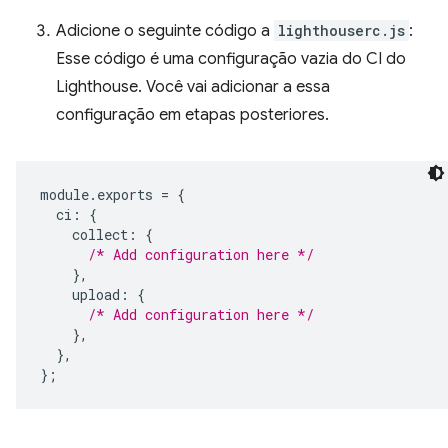
Adicione o seguinte código a
lighthouserc.js
:
Esse código é uma configuração vazia do CI do
Lighthouse. Você vai adicionar a essa
configuração em etapas posteriores.
module
.
exports
=
{
ci
:
{
collect
:
{
/* Add configuration here */
},
upload
:
{
/* Add configuration here */
},
},
};