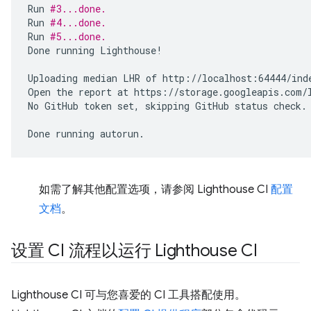
Run
#3...done.
Run
#4...done.
Run
#5...done.
Done
running
Lighthouse!

Uploading
median
LHR
of
http://localhost:64444/inde
Open
the
report
at
https://storage.googleapis.com/l
No
GitHub
token
set,
skipping
GitHub
status
check.

Done
running
如需了解其他配置选项，请参阅 Lighthouse CI
配置
文档
。
设置 CI 流程以运行 Lighthouse CI
Lighthouse CI 可与您喜爱的 CI 工具搭配使用。