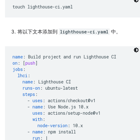
touch
将以下文本添加到
lighthouse-ci.yaml
中。
name
:
Build project and run Lighthouse CI
on
:
[
push
]
jobs
:
lhci
:
name
:
Lighthouse CI
runs-on
:
ubuntu-latest
steps
:
-
uses
:
actions/checkout@v1
-
name
:
Use Node.js 10.x
uses
:
actions/setup-node@v1
with
:
node-version
:
10.x
-
name
:
npm install
run
:
|