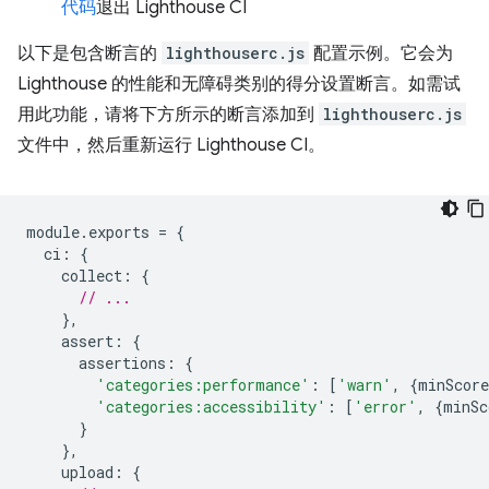
代码
退出 Lighthouse CI
以下是包含断言的
lighthouserc.js
配置示例。它会为
Lighthouse 的性能和无障碍类别的得分设置断言。如需试
用此功能，请将下方所示的断言添加到
lighthouserc.js
文件中，然后重新运行 Lighthouse CI。
module
.
exports
=
{
ci
:
{
collect
:
{
// ...
},
assert
:
{
assertions
:
{
'categories:performance'
:
[
'warn'
,
{
minScore
'categories:accessibility'
:
[
'error'
,
{
minSc
}
},
upload
:
{