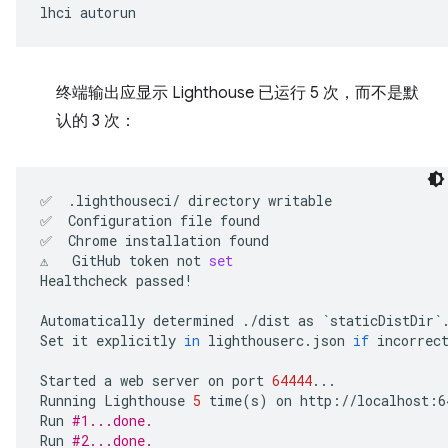
lhci
终端输出应显示 Lighthouse 已运行 5 次，而不是默
认的 3 次：
✅
.lighthouseci/
directory
writable

✅
Configuration
file
found

✅
Chrome
installation
found

⚠️
GitHub
token
not
set
Healthcheck
passed!

Automatically
determined
./dist
as
`
staticDistDir
`
.
Set
it
explicitly
in
lighthouserc.json
if
incorrect
Started
a
web
server
on
port
64444
...

Running
Lighthouse
5
time
(
s
)
on
http://localhost:6
Run
#1...done.
Run
#2...done.