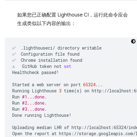
如果您已正确配置 Lighthouse CI，运行此命令应会
生成类似以下内容的输出：
✅
.lighthouseci/
directory
writable

✅
Configuration
file
found

✅
Chrome
installation
found

⚠️
GitHub
token
not
set
Healthcheck
passed!

Started
a
web
server
on
port
65324
...

Running
Lighthouse
3
time
(
s
)
on
http://localhost:6
Run
#1...done.
Run
#2...done.
Run
#3...done.
Done
running
Lighthouse!

Uploading
median
LHR
of
http://localhost:65324/inde
Open
the
report
at
https://storage.googleapis.com/l