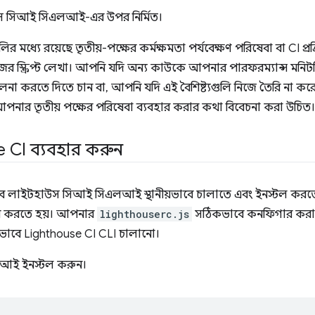
উস সিআই সিএলআই-এর উপর নির্মিত।
মধ্যে রয়েছে তৃতীয়-পক্ষের কর্মক্ষমতা পর্যবেক্ষণ পরিষেবা বা CI প্রক
 স্ক্রিপ্ট লেখা। আপনি যদি অন্য কাউকে আপনার পারফরম্যান্স মনিটরিং
লনা করতে দিতে চান বা, আপনি যদি এই বৈশিষ্ট্যগুলি নিজে তৈরি না করেই
বে আপনার তৃতীয় পক্ষের পরিষেবা ব্যবহার করার কথা বিবেচনা করা উচিত।
use CI ব্যবহার করুন
াবে লাইটহাউস সিআই সিএলআই স্থানীয়ভাবে চালাতে এবং ইনস্টল করত
 করতে হয়। আপনার
lighthouserc.js
সঠিকভাবে কনফিগার করা হ
য়ভাবে Lighthouse CI CLI চালানো।
আই ইনস্টল করুন।