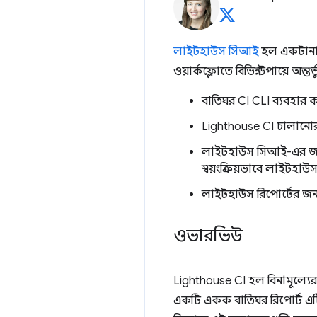
লাইটহাউস সিআই
হল একটানা 
ওয়ার্কফ্লোতে বিভিন্ন উপায়ে অন
বাতিঘর CI CLI ব্যবহার 
Lighthouse CI চালানোর
লাইটহাউস সিআই-এর জ
স্বয়ংক্রিয়ভাবে লাইটহা
লাইটহাউস রিপোর্টের জন্
ওভারভিউ
Lighthouse CI হল বিনামূল্যের
একটি একক বাতিঘর রিপোর্ট এটি 