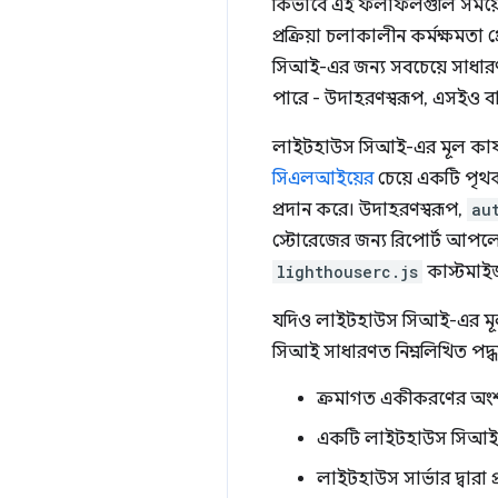
কিভাবে এই ফলাফলগুলি সময়ের সা
প্রক্রিয়া চলাকালীন কর্মক্ষমত
সিআই-এর জন্য সবচেয়ে সাধারণ 
পারে - উদাহরণস্বরূপ, এসইও বা
লাইটহাউস সিআই-এর মূল কার্যকা
সিএলআইয়ের
চেয়ে একটি পৃ
প্রদান করে। উদাহরণস্বরূপ,
au
স্টোরেজের জন্য রিপোর্ট আপ
lighthouserc.js
কাস্টমাই
যদিও লাইটহাউস সিআই-এর মূল 
সিআই সাধারণত নিম্নলিখিত পদ্ধত
ক্রমাগত একীকরণের অংশ
একটি লাইটহাউস সিআই গি
লাইটহাউস সার্ভার দ্বারা প্