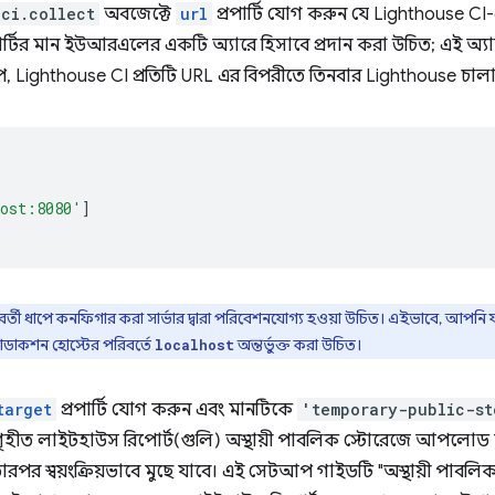
ci.collect
অবজেক্টে
url
প্রপার্টি যোগ করুন যে Lighthouse CI-
পার্টির মান ইউআরএলের একটি অ্যারে হিসাবে প্রদান করা উচিত; এই অ
, Lighthouse CI প্রতিটি URL এর বিপরীতে তিনবার Lighthouse চালা
host:8080'
]
্তী ধাপে কনফিগার করা সার্ভার দ্বারা পরিবেশনযোগ্য হওয়া উচিত। এইভাবে, আপনি য
ডাকশন হোস্টের পরিবর্তে
অন্তর্ভুক্ত করা উচিত।
localhost
target
প্রপার্টি যোগ করুন এবং মানটিকে
'temporary-public-st
ংগৃহীত লাইটহাউস রিপোর্ট(গুলি) অস্থায়ী পাবলিক স্টোরেজে আপলোড 
ারপর স্বয়ংক্রিয়ভাবে মুছে যাবে। এই সেটআপ গাইডটি "অস্থায়ী পাব