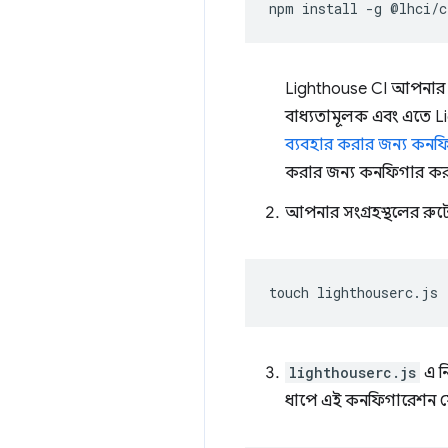
npm
install
-g
Lighthouse CI আপনার প
বাধ্যতামূলক এবং এতে L
ব্যবহার করার জন্য কনফ
করার জন্য কনফিগার করা
আপনার সংগ্রহস্থলের রু
touch
lighthouserc.js
এ ন
ধাপে এই কনফিগারেশন য