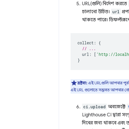
URL(গুলি) নির্দেশ করতে
চালানো উচিত।
url
প্র
থাকতে পারে। ডিফল্টরূপে
collect
:
{
// ...
url
:
[
'http://local
}
দ্রষ্টব্য:
এই URLগুলি আপনার পূর্ববর
এই URL গুলোতে সম্ভবত আপনার প্রো
ci.upload
অবজেক্টে
Lighthouse CI দ্বারা স
দিনের জন্য থাকবে এবং ত