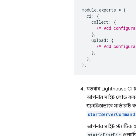
module
.
exports
=
{
ci
:
{
collect
:
{
/* Add configura
},
upload
:
{
/* Add configura
},
},
};
যতবার Lighthouse CI চ
আপনার সাইট লোড করতে 
স্বয়ংক্রিয়ভাবে সার্ভ
startServerCommand
আপনার সাইট স্ট্যাটিক হ
staticDistDir
প্রপার