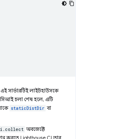
 এই সার্ভারটিই লাইটহাউসকে
 সিআই চলা শেষ হলে, এটি
পনাকে
staticDistDir
বা
i.collect
অবজেক্টে
েশন করতে Lighthouse CI তার