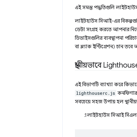
এই সমস্ত পদ্ধতিগুলি লাইটহা
লাইটহাউস সিআই-এর বিকল্পগুলির 
ডেটা সংগ্রহ করতে আপনার নিজের
ডিভাইসগুলির ব্যবস্থাপনা পরিচা
বা স্ল্যাক ইন্টিগ্রেশন) চান ত
স্থানীয়ভাবে Lightho
এই বিভাগটি ব্যাখ্যা করে কিভ
lighthouserc.js
কনফিগার
সবচেয়ে সহজ উপায় হল স্থানী
লাইটহাউস সিআই সিএল