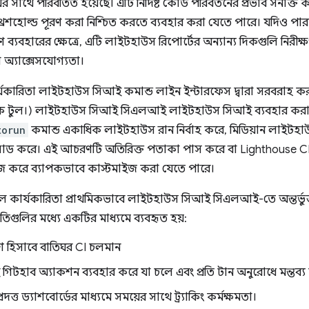
থে পরিবর্তিত হয়েছে। এটি নির্দিষ্ট কোড পরিবর্তনের প্রভাব সনাক্ত ক
া থ্রেশহোল্ড পূরণ করা নিশ্চিত করতে ব্যবহার করা যেতে পারে। যদিও প
ব্যবহারের ক্ষেত্রে, এটি লাইটহাউস রিপোর্টের অন্যান্য দিকগুলি নিরী
 অ্যাক্সেসযোগ্যতা।
রিতা লাইটহাউস সিআই কমান্ড লাইন ইন্টারফেস দ্বারা সরবরাহ করা হয়
থক টুল।) লাইটহাউস সিআই সিএলআই লাইটহাউস সিআই ব্যবহার করা
torun
কমান্ড একাধিক লাইটহাউস রান নির্বাহ করে, মিডিয়ান লাইটহাউ
লোড করে। এই আচরণটি অতিরিক্ত পতাকা পাস করে বা Lighthouse 
জ করে ব্যাপকভাবে কাস্টমাইজ করা যেতে পারে।
কার্যকারিতা প্রাথমিকভাবে লাইটহাউস সিআই সিএলআই-তে অন্তর্ভুক
িগুলির মধ্যে একটির মাধ্যমে ব্যবহৃত হয়:
 হিসাবে বাতিঘর CI চলমান
টহাব অ্যাকশন ব্যবহার করে যা চলে এবং প্রতি টান অনুরোধে মন্তব্য
রদত্ত ড্যাশবোর্ডের মাধ্যমে সময়ের সাথে ট্র্যাকিং কর্মক্ষমতা।