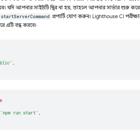
করবে। যদি আপনার সাইটটি স্থির না হয়, তাহলে আপনার সার্ভার শুরু কর
startServerCommand
প্রপার্টি যোগ করুন। Lighthouse CI পরীক্ষা
পরে এটি বন্ধ করবে।
blic'
,
e
'npm run start'
,