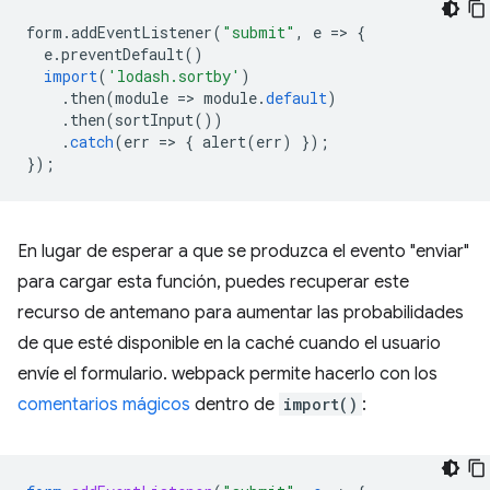
form
.
addEventListener
(
"submit"
,
e
=
>
{
e
.
preventDefault
()
import
(
'lodash.sortby'
)
.
then
(
module
=
>
module
.
default
)
.
then
(
sortInput
())
.
catch
(
err
=
>
{
alert
(
err
)
});
});
En lugar de esperar a que se produzca el evento "enviar"
para cargar esta función, puedes recuperar este
recurso de antemano para aumentar las probabilidades
de que esté disponible en la caché cuando el usuario
envíe el formulario. webpack permite hacerlo con los
comentarios mágicos
dentro de
import()
: