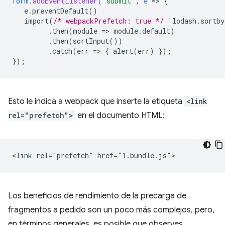
form
.
addEventListener
(
"submit"
,
e
=
>
{
e.preventDefault()
import(
/* webpackPrefetch: true */
'lodash.sortb
.then(module
=
>
module.default)
.then(sortInput())
.catch(err
=
>
{
alert(err)
}
);
}
);
Esto le indica a webpack que inserte la etiqueta
<link
rel="prefetch">
en el documento HTML:
Los beneficios de rendimiento de la precarga de
fragmentos a pedido son un poco más complejos, pero,
en términos generales, es posible que observes