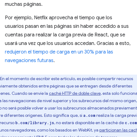
muchas páginas.
Por ejemplo, Netflix aprovecha el tiempo que los
usuarios pasan en las páginas sin haber accedido a sus
cuentas para realizar la carga previa de React, que se
usará una vez que los usuarios accedan. Gracias a esto,
redujeron el tiempo de carga en un 30% para las
navegaciones futuras
.
En el momento de escribir este artículo, es posible compartir recursos
viamente obtenidos entre páginas que se entregan desde diferentes
genes. Cuando se envíe la
caché HTTP de doble clave
, esta solo funcion
a las navegaciones de nivel superior y los subrecursos del mismo origen,
o no será posible volver a usar los subrecursos almacenados previamen
re diferentes orígenes. Esto significa que, si
realiza la carga prev
a.com
 recurso
, no estará disponible en la caché de
b.com/library.js
c.com
unos navegadores, como los basados en WebKit, ya
particionan las cac