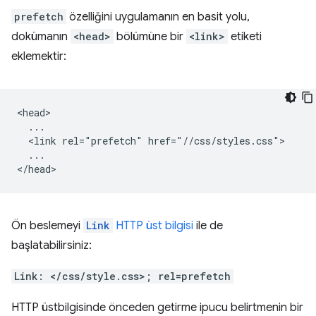
prefetch
özelliğini uygulamanın en basit yolu,
dokümanın
<head>
bölümüne bir
<link>
etiketi
eklemektir:
<head>

  ...

  <link rel="prefetch" href="//css/styles.css">

  ...

Ön beslemeyi
Link
HTTP üst bilgisi
ile de
başlatabilirsiniz:
Link: </css/style.css>; rel=prefetch
HTTP üstbilgisinde önceden getirme ipucu belirtmenin bir