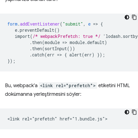
form
.
addEventListener
(
"submit"
,
e
=
>
{
e.preventDefault()
import(
/* webpackPrefetch: true */
'lodash.sortb
.then(module
=
>
module.default)
.then(sortInput())
.catch(err
=
>
{
alert(err)
}
);
}
);
Bu, webpack'a
<link rel="prefetch">
etiketini HTML
dokümanına yerleştirmesini söyler: