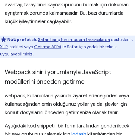
avantajı, tarayıcının kaynak ipucunu bulmak için dokümanı
ayrıştırmak zorunda kalmamasıdır. Bu, bazı durumlarda
küçük iyileştirmeler sağlayabilir.
Not:
,
Safari hariç tüm modern tarayıcılarda
desteklenir.
prefetch
XHR
istekleri veya
Getirme API'si
ile Safari için yedek bir teknik
uygulayabilirsiniz.
Webpack sihirli yorumlarıyla Java
Script
modüllerini önceden getirme
webpack, kullanıcıların yakında ziyaret edeceğinden veya
kullanacağından emin olduğunuz yollar ya da işlevler için
komut dosyalarını önceden getirmenize olanak tanır.
Aşağıdaki kod snippet'i, bir form tarafından gönderilecek
bir sayı grubunu sıralamak için
lodash
kitaplığından bir