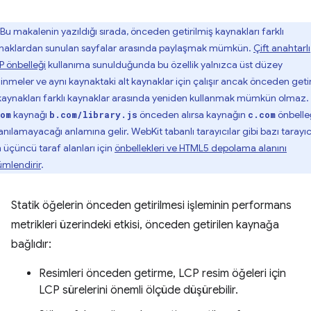
Bu makalenin yazıldığı sırada, önceden getirilmiş kaynakları farklı
naklardan sunulan sayfalar arasında paylaşmak mümkün.
Çift anahtarlı
P önbelleği
kullanıma sunulduğunda bu özellik yalnızca üst düzey
inmeler ve aynı kaynaktaki alt kaynaklar için çalışır ancak önceden getir
 kaynakları farklı kaynaklar arasında yeniden kullanmak mümkün olmaz. 
kaynağı
önceden alırsa kaynağın
önbelle
om
b.com/library.js
c.com
anılamayacağı anlamına gelir. WebKit tabanlı tarayıcılar gibi bazı tarayıcı
 üçüncü taraf alanları için
önbellekleri ve HTML5 depolama alanını
ümlendirir
.
Statik öğelerin önceden getirilmesi işleminin performans
metrikleri üzerindeki etkisi, önceden getirilen kaynağa
bağlıdır:
Resimleri önceden getirme, LCP resim öğeleri için
LCP sürelerini önemli ölçüde düşürebilir.