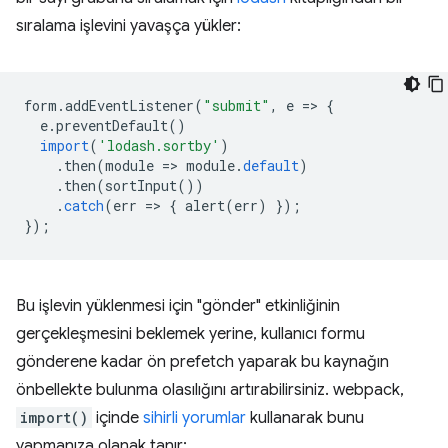
sıralama işlevini yavaşça yükler:
form
.
addEventListener
(
"submit"
,
e
=
>
{
e
.
preventDefault
()
import
(
'lodash.sortby'
)
.
then
(
module
=
>
module
.
default
)
.
then
(
sortInput
())
.
catch
(
err
=
>
{
alert
(
err
)
});
});
Bu işlevin yüklenmesi için "gönder" etkinliğinin
gerçekleşmesini beklemek yerine, kullanıcı formu
gönderene kadar ön prefetch yaparak bu kaynağın
önbellekte bulunma olasılığını artırabilirsiniz. webpack,
import()
içinde
sihirli yorumlar
kullanarak bunu
yapmanıza olanak tanır: