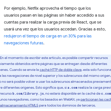
Por ejemplo, Netflix aprovecha el tiempo que los
usuarios pasan en las páginas sin haber accedido a sus
cuentas para realizar la carga previa de React, que se
usará una vez que los usuarios accedan. Gracias a esto,
redujeron el tiempo de carga en un 30% para las
navegaciones futuras
.
En el momento de escribir este artículo, es posible compartir recursos
viamente obtenidos entre páginas que se entregan desde diferentes
genes. Cuando se envíe la
caché HTTP de doble clave
, esta solo funcion
a las navegaciones de nivel superior y los subrecursos del mismo origen,
o no será posible volver a usar los subrecursos almacenados previamen
re diferentes orígenes. Esto significa que, si
realiza la carga prev
a.com
 recurso
, no estará disponible en la caché de
b.com/library.js
c.com
unos navegadores, como los basados en WebKit, ya
particionan las cac
l almacenamiento HTML5
para todos los dominios de terceros.