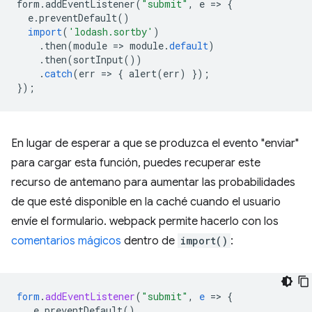
form
.
addEventListener
(
"submit"
,
e
=
>
{
e
.
preventDefault
()
import
(
'lodash.sortby'
)
.
then
(
module
=
>
module
.
default
)
.
then
(
sortInput
())
.
catch
(
err
=
>
{
alert
(
err
)
});
});
En lugar de esperar a que se produzca el evento "enviar"
para cargar esta función, puedes recuperar este
recurso de antemano para aumentar las probabilidades
de que esté disponible en la caché cuando el usuario
envíe el formulario. webpack permite hacerlo con los
comentarios mágicos
dentro de
import()
:
form
.
addEventListener
(
"submit"
,
e
=
>
{
e.preventDefault()