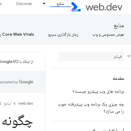
منابع
Discover
خط
منابع
هوش مصنوعی و وب
زمان بارگذاری سریع
Core Web Vitals را بیاموزید، Core Web Vitals را بیاموزید، Core Web Vitals را بیاموزید
از اینکه با Google I/O تنظیم کردید متشکریم!
مقدمه
برنامه های وب پیشرو چیست؟
web.dev
منابع
چه چیزی یک برنامه وب پیشرفته خوب
را می سازد؟