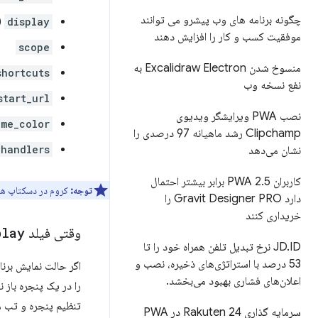
چگونه برنامه های وب پیشرو می توانند
display
(
موفقیت کسب و کار را افزایش دهند
scope
منسوخ شدن Excalidraw Electron به
shortcuts
نفع نسخه وب
start_url
نصب PWA ویرایشگر ویدیوی
eme_color
Clipchamp رشد ماهیانه 97 درصدی را
_handlers
نشان می‌دهد
کاربران PWA 2
.
5 برابر بیشتر احتمال
توجه:
کروم در دسکتاپ هنو
دارد Gravit Designer PRO را
خریداری کنند
وقتی فیلد
play
.
JD
ID نرخ تبدیل تلفن همراه خود را تا
53 درصد با استراتژی‌های ذخیره، نصب و
اگر حالت نمایش برنا
اعلان‌های فشاری بهبود می‌بخشد
.
را در یک پنجره باز 
تنظیم پنجره و تب م
سرمایه گذاری Rakuten 24 در PWA