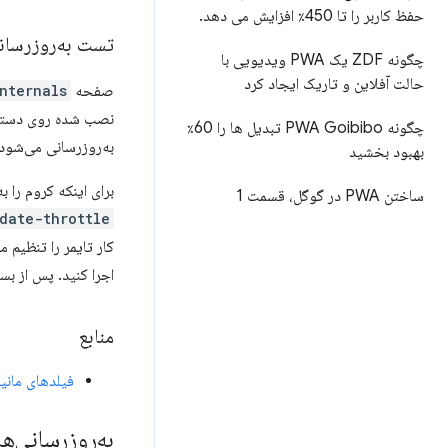
حفظ کاربر را تا 450٪ افزایش می دهد
.
تست به‌روزرسان
چگونه ZDF یک PWA ویدیویی با
حالت آفلاین و تاریک ایجاد کرد
صفحه
nternals
نصب شده روی دستگاه
چگونه PWA Goibibo تبدیل ها را 60٪
به‌روزرسانی می‌شود 
بهبود بخشید
برای اینکه کروم را 
ساختن PWA در گوگل، قسمت 1
date-throttle
اجرا کنید. پس از بستن PWA، باید با ویژگی‌های مانیفست جدید به‌روز
منابع
فیلدهای مانی
به‌روزرسانی‌ه