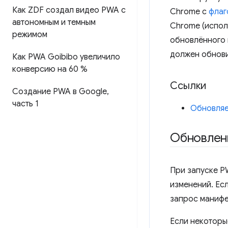
Как ZDF создал видео PWA с
Chrome с
флаг
автономным и темным
Chrome (испо
режимом
обновлённого 
должен обнови
Как PWA Goibibo увеличило
конверсию на 60 %
Ссылки
Создание PWA в Google
,
часть 1
Обновляе
Обновлени
При запуске P
изменений. Ес
запрос манифе
Если некоторы