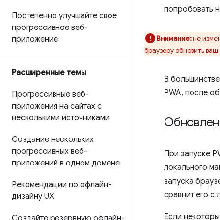
попробовать н
Постепенно улучшайте свое
прогрессивное веб-
Внимание:
не изме
приложение
браузеру обновить ваш
Расширенные темы
В большинстве
PWA, после об
Прогрессивные веб-
приложения на сайтах с
несколькими источниками
Обновлен
Создание нескольких
прогрессивных веб-
При запуске P
приложений в одном домене
локального ма
запуска брауз
Рекомендации по офлайн-
сравнит его с 
дизайну UX
Если некоторы
Создайте резервную офлайн-