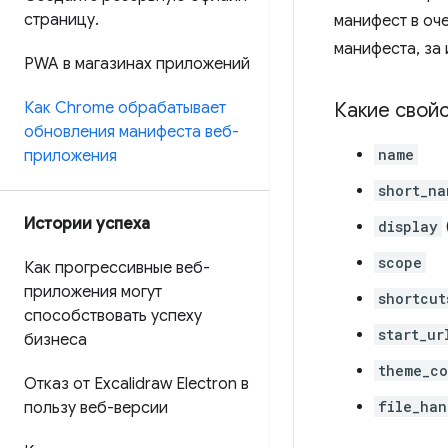
страницу
.
манифест в оче
манифеста, за
PWA в магазинах приложений
Как Chrome обрабатывает
Какие свой
обновления манифеста веб-
name
приложения
short_na
Истории успеха
display
scope
Как прогрессивные веб-
приложения могут
shortcut
способствовать успеху
start_ur
бизнеса
theme_co
Отказ от Excalidraw Electron в
file_han
пользу веб-версии