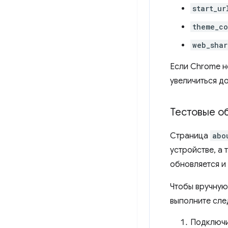
start_ur
theme_co
web_shar
Если Chrome н
увеличиться до
Тестовые о
Страница
abo
устройстве, а 
обновляется и
Чтобы вручную
выполните сле
Подключит