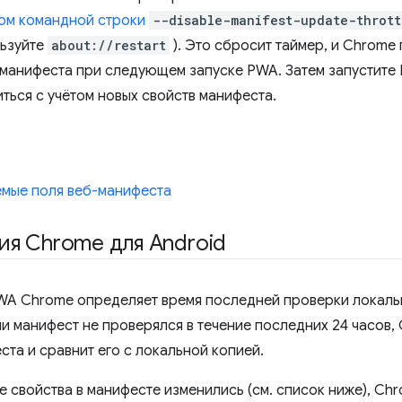
ом командной строки
--disable-manifest-update-thrott
льзуйте
about://restart
). Это сбросит таймер, и Chrome
манифеста при следующем запуске PWA. Затем запустите
ться с учётом новых свойств манифеста.
мые поля веб-манифеста
я Chrome для Android
WA Chrome определяет время последней проверки локаль
ли манифест не проверялся в течение последних 24 часов,
ста и сравнит его с локальной копией.
е свойства в манифесте изменились (см. список ниже), Ch