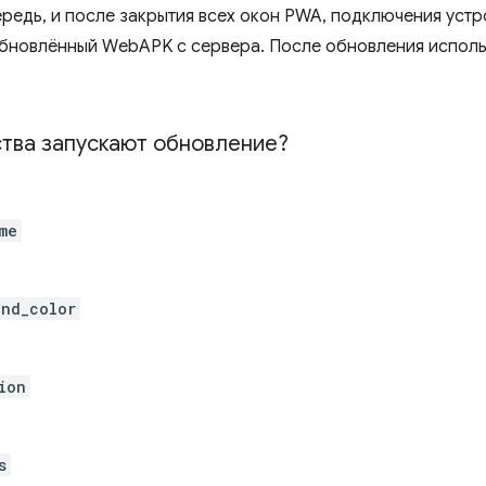
редь, и после закрытия всех окон PWA, подключения устро
бновлённый WebAPK с сервера. После обновления использ
ства запускают обновление?
me
nd_color
ion
s