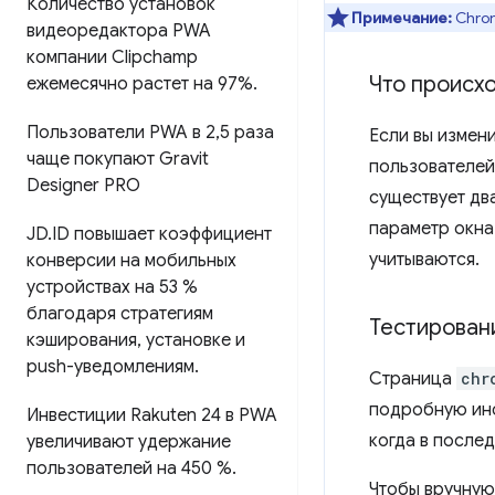
Количество установок
Примечание:
Chro
видеоредактора PWA
компании Clipchamp
Что происх
ежемесячно растет на 97%
.
Пользователи PWA в 2
,
5 раза
Если вы измен
чаще покупают Gravit
пользователей
Designer PRO
существует дв
параметр окна
JD
.
ID повышает коэффициент
учитываются.
конверсии на мобильных
устройствах на 53 %
благодаря стратегиям
Тестирован
кэширования
,
установке и
push-уведомлениям
.
Страница
chr
подробную инф
Инвестиции Rakuten 24 в PWA
когда в послед
увеличивают удержание
пользователей на 450 %
.
Чтобы вручную