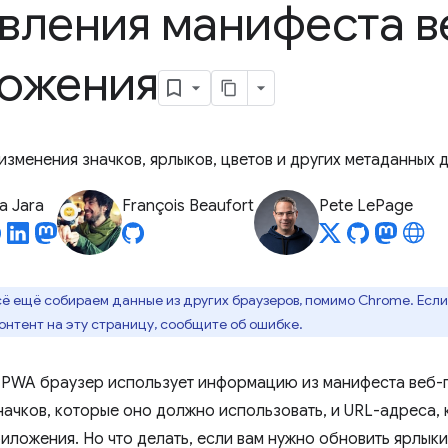
вления манифеста в
ожения
 изменения значков, ярлыков, цветов и других метаданных 
a Jara
François Beaufort
Pete LePage
ё ещё собираем данные из других браузеров, помимо Chrome. Если 
онтент на эту страницу, сообщите об ошибке.
 PWA браузер использует информацию из манифеста веб-
начков, которые оно должно использовать, и URL-адреса,
риложения. Но что делать, если вам нужно обновить ярлык