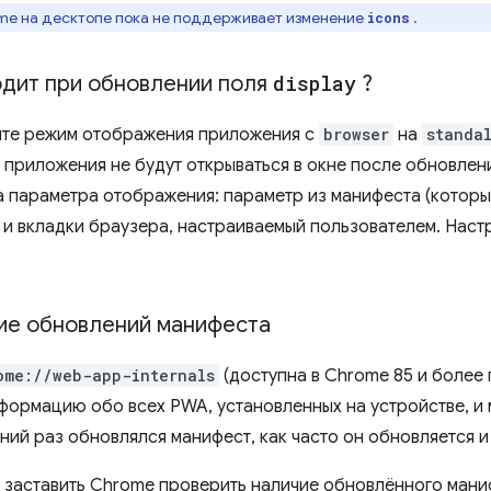
me на десктопе пока не поддерживает изменение
.
icons
одит при обновлении поля
display
?
ите режим отображения приложения с
browser
на
standa
 приложения не будут открываться в окне после обновлен
а параметра отображения: параметр из манифеста (которы
 и вкладки браузера, настраиваемый пользователем. Наст
ие обновлений манифеста
ome://web-app-internals
(доступна в Chrome 85 и более
ормацию обо всех PWA, установленных на устройстве, и 
ний раз обновлялся манифест, как часто он обновляется и
 заставить Chrome проверить наличие обновлённого мани