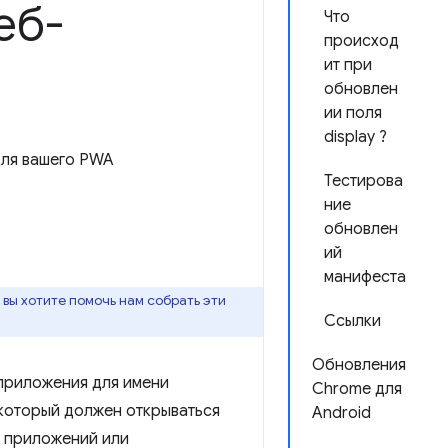
еб-
Что
происход
ит при
обновлен
ии поля
display ?
для вашего PWA
Тестирова
ние
обновлен
ий
манифеста
вы хотите помочь нам собрать эти
Ссылки
Обновления
приложения для имени
Chrome для
 который должен открываться
Android
и приложений или