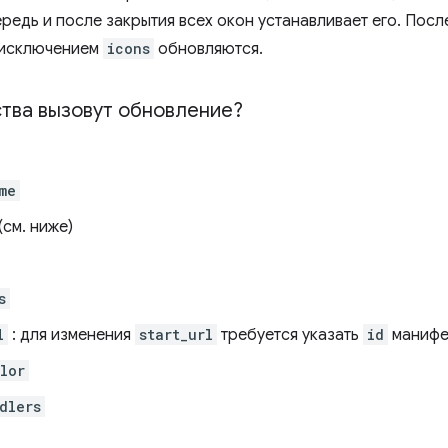
редь и после закрытия всех окон устанавливает его. Посл
 исключением
icons
обновляются.
ства вызовут обновление?
me
(см. ниже)
s
l
: для изменения
start_url
требуется указать
id
манифе
lor
dlers