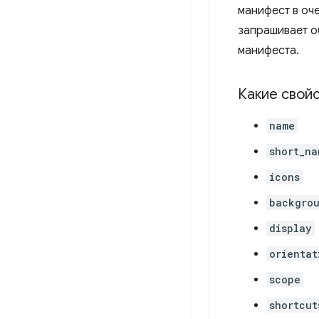
манифест в оче
запрашивает о
манифеста.
Какие свой
name
short_na
icons
backgrou
display
orientat
scope
shortcut