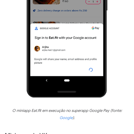
O miniapp Eat.fit em execução no superapp Google Pay (fonte:
Google
).