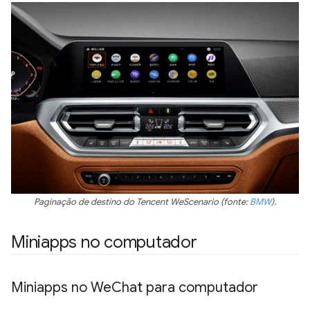
Paginação de destino do Tencent WeScenario (fonte:
BMW
).
Miniapps no computador
Miniapps no We
Chat para computador