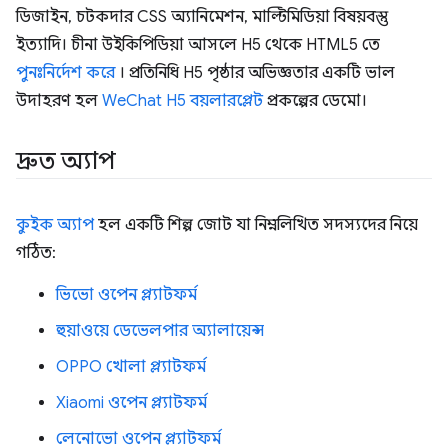
ডিজাইন, চটকদার CSS অ্যানিমেশন, মাল্টিমিডিয়া বিষয়বস্তু
ইত্যাদি। চীনা উইকিপিডিয়া আসলে H5 থেকে HTML5 তে
পুনঃনির্দেশ করে
। প্রতিনিধি H5 পৃষ্ঠার অভিজ্ঞতার একটি ভাল
উদাহরণ হল
WeChat H5 বয়লারপ্লেট
প্রকল্পের ডেমো।
দ্রুত অ্যাপ
কুইক অ্যাপ
হল একটি শিল্প জোট যা নিম্নলিখিত সদস্যদের নিয়ে
গঠিত:
ভিভো ওপেন প্ল্যাটফর্ম
হুয়াওয়ে ডেভেলপার অ্যালায়েন্স
OPPO খোলা প্ল্যাটফর্ম
Xiaomi ওপেন প্ল্যাটফর্ম
লেনোভো ওপেন প্ল্যাটফর্ম