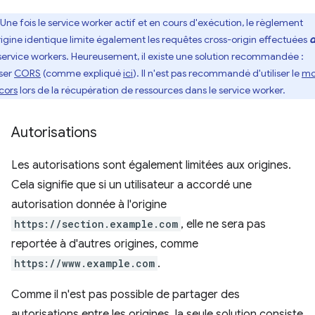
Une fois le service worker actif et en cours d'exécution, le règlement
rigine identique limite également les requêtes cross-origin effectuées
d
 service workers. Heureusement, il existe une solution recommandée :
iser
CORS
(comme expliqué
ici
). Il n'est pas recommandé d'utiliser le
mo
cors
lors de la récupération de ressources dans le service worker.
Autorisations
Les autorisations sont également limitées aux origines.
Cela signifie que si un utilisateur a accordé une
autorisation donnée à l'origine
https://section.example.com
, elle ne sera pas
reportée à d'autres origines, comme
https://www.example.com
.
Comme il n'est pas possible de partager des
autorisations entre les origines, la seule solution consiste