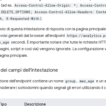
 (ad es.
Access-Control-Allow-Origin: *; Access-Contr
,DELETE,OPTIONS; Access-Control-Allow-Headers: Cont
h, X-Requested-With
).
invio di questa intestazione di risposta con la pagina principa
avvisi generati dal browser all'endpoint
https://analytics.p
x_age
secondi. È importante notare che tutte le richieste HTT
agini, script e così via) vengono ignorate. La configurazione 
agina principale.
dei campi dell'intestazione
zione dell'endpoint contiene un nome
group
,
max_age
e un 
nsiderare i sottodomini quando segnali gli errori utilizzando i
Tipo
Descrizione