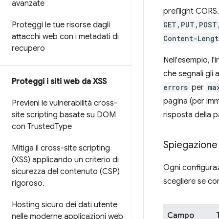
avanzate
preflight CORS.
Proteggi le tue risorse dagli
GET,PUT,POST
attacchi web con i metadati di
Content-Lengt
recupero
Nell'esempio, l'
che segnali gli 
Proteggi i siti web da XSS
errors
per
ma
pagina (per imm
Previeni le vulnerabilità cross-
site scripting basate su DOM
risposta della p
con Trusted
Type
Spiegazione 
Mitiga il cross-site scripting
(XSS) applicando un criterio di
Ogni configura
sicurezza del contenuto (CSP)
scegliere se co
rigoroso
.
Hosting sicuro dei dati utente
Campo
nelle moderne applicazioni web