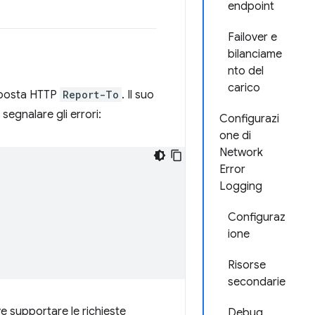
endpoint
Failover e
bilanciame
nto del
carico
risposta HTTP
Report-To
. Il suo
egnalare gli errori:
Configurazi
one di
Network
Error
Logging
Configuraz
ione
Risorse
secondarie
ve supportare le richieste
Debug