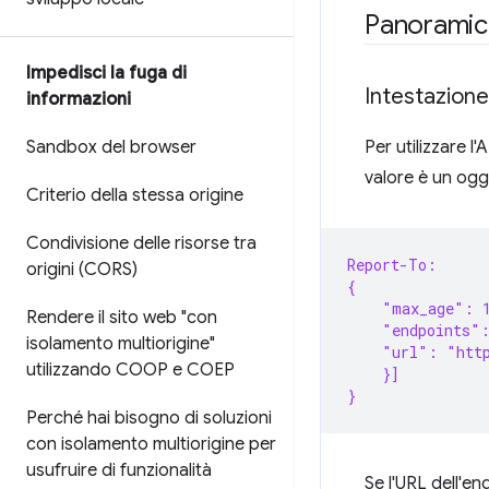
Panoramica
Impedisci la fuga di
Intestazion
informazioni
Sandbox del browser
Per utilizzare l
valore è un ogg
Criterio della stessa origine
Condivisione delle risorse tra
Report-To:
origini (CORS)
{
    "max_age": 
Rendere il sito web "con
    "endpoints"
isolamento multiorigine"
    "url": "http
utilizzando COOP e COEP
    }]
}
Perché hai bisogno di soluzioni
con isolamento multiorigine per
usufruire di funzionalità
Se l'URL dell'en