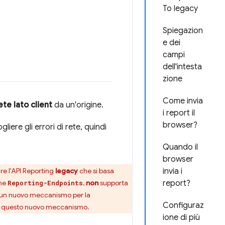
To legacy
Spiegazion
e dei
campi
dell'intesta
zione
Come invia
rete lato client
da un'origine.
i report il
browser?
liere gli errori di rete, quindi
Quando il
browser
zare l'API Reporting
legacy
che si basa
invia i
one
,
non
supporta
report?
Reporting-Endpoints
to un nuovo meccanismo per la
Configuraz
ng a questo nuovo meccanismo.
ione di più