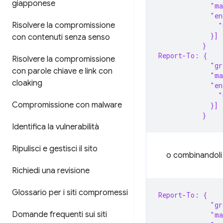
giapponese
             "ma
             "en
Risolvere la compromissione
               
             }]
con contenuti senza senso
           }
Report-To: {
Risolvere la compromissione
             "gr
con parole chiave e link con
             "ma
cloaking
             "en
               
Compromissione con malware
             }]
           }
Identifica la vulnerabilità
Ripulisci e gestisci il sito
o combinandoli 
Richiedi una revisione
Glossario per i siti compromessi
Report-To: {
             "gr
Domande frequenti sui siti
             "ma