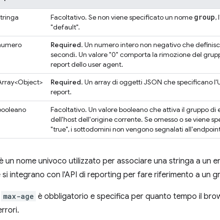
group
stringa
Facoltativo. Se non viene specificato un nome
,
"default".
numero
Required
. Un numero intero non negativo che definisce
secondi. Un valore "0" comporta la rimozione del grup
report dello user agent.
Array<Object>
Required
. Un array di oggetti JSON che specificano l'U
report.
booleano
Facoltativo. Un valore booleano che attiva il gruppo di 
dell'host dell'origine corrente. Se omesso o se viene sp
"true", i sottodomini non vengono segnalati all'endpoint
è un nome univoco utilizzato per associare una stringa a un e
he si integrano con l'API di reporting per fare riferimento a un
o
max-age
è obbligatorio e specifica per quanto tempo il brow
rrori.