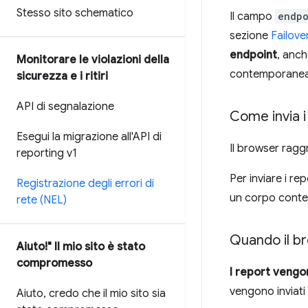
Stesso sito schematico
Il campo
endpo
sezione
Failove
endpoint
, anch
Monitorare le violazioni della
contemporaneame
sicurezza e i ritiri
API di segnalazione
Come invia i
Esegui la migrazione all'API di
Il browser raggr
reporting v1
Per inviare i re
Registrazione degli errori di
un corpo contene
rete (NEL)
Quando il br
Aiuto!" Il mio sito è stato
compromesso
I report vengon
vengono inviati 
Aiuto
,
credo che il mio sito sia