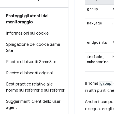
group
Proteggi gli utenti dal
monitoraggio
max
_
age
Informazioni sui cookie
endpoints
Spiegazione dei cookie Same
Site
include
_
Ricette di biscotti Same
Site
subdomains
Ricette di biscotti originali
Il nome
group
Best practice relative alle
norme sui referrer e sui referrer
in altri punti c
Suggerimenti client dello user
Anche il camp
agent
e segnalare gli e