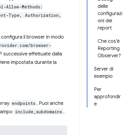
delle
ol-Allow-Methods:
configurazi
ent-Type, Authorization,
oni dei
report
le configura il browser in modo
Che cos'è
rovider.com/browser-
Reporting
P successive effettuate dalla
Observer?
viene impostata durante la
Server di
esempio
Per
approfondir
array
endpoints
. Puoi anche
e
l campo
include_subdomains
.