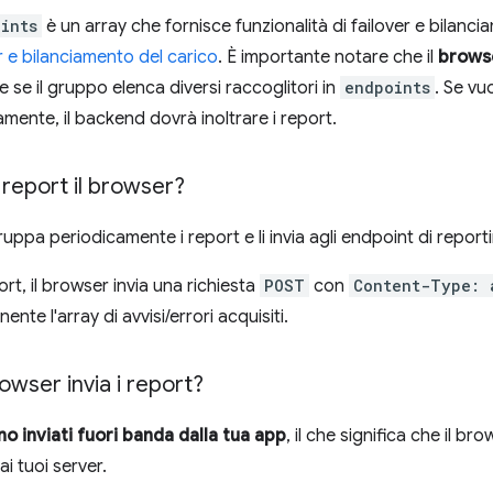
ints
è un array che fornisce funzionalità di failover e bilanci
r e bilanciamento del carico
. È importante notare che il
browse
e se il gruppo elenca diversi raccoglitori in
endpoints
. Se vu
nte, il backend dovrà inoltrare i report.
 report il browser?
uppa periodicamente i report e li invia agli endpoint di report
port, il browser invia una richiesta
POST
con
Content-Type: 
nte l'array di avvisi/errori acquisiti.
owser invia i report?
o inviati fuori banda dalla tua app
, il che significa che il b
ai tuoi server.