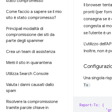
stato compromesso
Il browser tent
Come faccio a sapere se il mio
pronti (per for
sito è stato compromesso?
consegna se è oc
congesta al mom
Principali modalità di
se l'utente è un
compromissione dei siti da
parte degli spammer
L'utilizzo dell
Inoltre, non è p
Crea un team di assistenza
Metti il sito in quarantena
Configurazio
Utilizza Search Console
Una singola ri
Valuta i danni causati dallo
To
:
spam
Risolvere la compromissione
Report-To: {
tramite parole chiave in
             "g