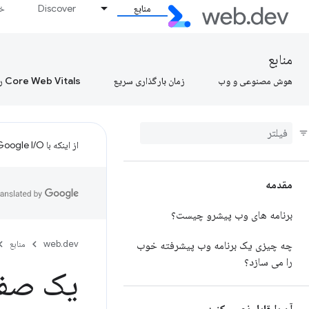
منابع
Discover
خط
منابع
هوش مصنوعی و وب
زمان بارگذاری سریع
Core Web Vitals را بیاموزید، Core Web Vitals را بیاموزید، Core Web Vitals را بیاموزید
از اینکه با Google I/O تنظیم کردید متشکریم!
مقدمه
برنامه های وب پیشرو چیست؟
web.dev
منابع
چه چیزی یک برنامه وب پیشرفته خوب
را می سازد؟
یک صفحه