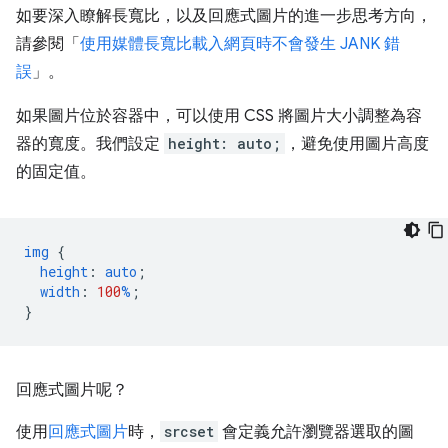
如要深入瞭解長寬比，以及回應式圖片的進一步思考方向，
請參閱「
使用媒體長寬比載入網頁時不會發生 JANK 錯
誤
」。
如果圖片位於容器中，可以使用 CSS 將圖片大小調整為容
器的寬度。我們設定
height: auto;
，避免使用圖片高度
的固定值。
img
{
height
:
auto
;
width
:
100
%
;
}
回應式圖片呢？
使用
回應式圖片
時，
srcset
會定義允許瀏覽器選取的圖