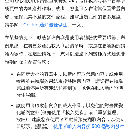
空間 (例如使用預留位置或骨架 UI)，這樣載入時就不會導致
網頁中的內容意外移動。或者，您也可以在適當位置重疊內
容，確保元素不屬於文件流程。如需這類元件的更多建議，
請參閱「
Cookie 通知最佳做法
」一文。
在某些情況下，動態新增內容是使用者體驗的重要環節。舉
例來說，在將更多產品載入商品清單時，或是在更新動態饋
給內容時，在這些情況下，您可以透過下列幾種方式避免非
預期的版面配置位移：
在固定大小的容器中，以新內容取代舊內容，或使用
輪播並在轉場效果結束後移除舊內容。請記得在轉場
完成前停用所有連結和控制項，以免在載入新內容時
發生誤觸。
讓使用者啟動新內容的載入作業，以免他們對畫面變
化感到意外 (例如使用「載入更多」或「重新整理」
按鈕)。建議您在使用者互動前預先擷取內容，以便立
即顯示。提醒您，
使用者輸入內容後 500 毫秒內發生