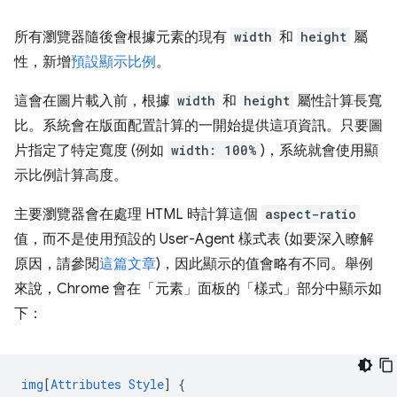
所有瀏覽器隨後會根據元素的現有
width
和
height
屬
性，新增
預設顯示比例
。
這會在圖片載入前，根據
width
和
height
屬性計算長寬
比。系統會在版面配置計算的一開始提供這項資訊。只要圖
片指定了特定寬度 (例如
width: 100%
)，系統就會使用顯
示比例計算高度。
主要瀏覽器會在處理 HTML 時計算這個
aspect-ratio
值，而不是使用預設的 User-Agent 樣式表 (如要深入瞭解
原因，請參閱
這篇文章
)，因此顯示的值會略有不同。舉例
來說，Chrome 會在「元素」面板的「樣式」部分中顯示如
下：
img
[
Attributes
Style
]
{