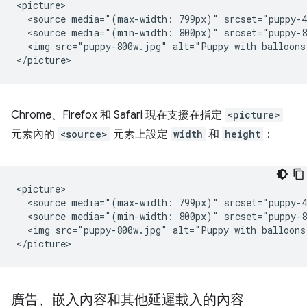
<picture>

  <source media="(max-width: 799px)" srcset="puppy-4
  <source media="(min-width: 800px)" srcset="puppy-8
  <img src="puppy-800w.jpg" alt="Puppy with balloons"
Chrome、Firefox 和 Safari 現在支援在指定
<picture>
元素內的
<source>
元素上設定
width
和
height
：
<picture>

  <source media="(max-width: 799px)" srcset="puppy-4
  <source media="(min-width: 800px)" srcset="puppy-8
  <img src="puppy-800w.jpg" alt="Puppy with balloons
廣告、嵌入內容和其他延遲載入的內容