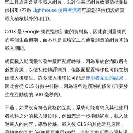
些工具通常會基本載入網頁，以評估某些網頁效能指標並提
供指引 (不過
Lighthouse 使用者流程
可讓您評估預設網頁
載入稽核以外的項目)。
CrUX 是 Google 網頁指標計畫的資料集，因此會測量網頁
的整個生命週期，而不只是實驗室工具通常測量的網頁初始
載入期間。
網頁載入期間很常發生版面配置轉移，因為系統會擷取所有
必要資源，以便初始轉譯網頁，但版面配置轉移也可能在初
始載入後發生。許多載入後移位可能是
使用者互動的結果
，
因此會從 CLS 分數中排除，因為這些是
預期
的移位 (只要發
生在互動後的 500 毫秒內)。
不過，如果沒有符合資格的互動，系統可能會納入其他使用
者意料之外的載入後位移，例如您進一步捲動網頁，載入延
遲載入的內容，導致位移。載入後 CLS 的其他常見原因，
是轉換的互動 (例如單頁應用程式)，這類互動所需時間超過