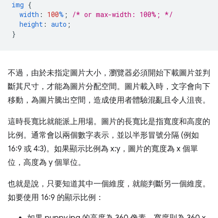
img
{
width
:
100
%
;
/* or max-width: 100%; */
height
:
auto
;
}
不過，由於未指定圖片大小，瀏覽器必須開始下載圖片並判
斷其尺寸，才能為圖片分配空間。圖片載入時，文字會向下
移動，為圖片騰出空間，造成使用者體驗混亂且令人沮喪。
這時長寬比就能派上用場。圖片的長寬比是指寬度和高度的
比例。通常會以兩個數字表示，並以半形冒號分隔 (例如
16:9 或 4:3)。如果顯示比例為 x:y，圖片的寬度為 x 個單
位，高度為 y 個單位。
也就是說，只要知道其中一個維度，就能判斷另一個維度。
如要使用 16:9 的顯示比例：