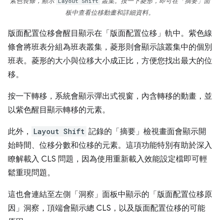
紫色長條，顯示
Layout Shift
叢集。按一下菱形，即可在「摘要」
面
板中查看位移動畫和詳細資料。
版面配置位移會醒目顯示在「版面配置位移」
軌中。紫色線
條會將班表分組為班表叢集，菱形則會顯示該叢集中的個別
班表。菱形的大小與位移大小成正比，方便您找出最大的位
移。
按一下轉移，系統會顯示彈出式視窗，內含轉移的動畫，並
以紫色醒目顯示轉移的元素。
此外，
Layout Shift
記錄的「摘要」
檢視畫面會顯示開
始時間、位移分數和位移的元素。這項功能特別有助於深入
瞭解載入 CLS 問題，因為使用重新載入效能設定檔即可輕
鬆重現問題。
這也會連結至左側「洞察」
面板中顯示的「版面配置位移原
因」
洞察，頂端會顯示總 CLS，以及版面配置位移的可能