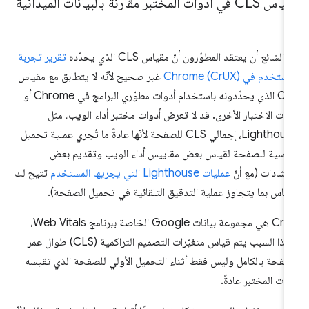
C في أدوات المختبر مقارنةً بالبيانات الميدانية
 الشائع أن يعتقد المطوّرون أنّ مقياس CLS الذي يحدّده
تقرير تجربة
ستخدم في Chrome (CrUX)
غير صحيح لأنّه لا يتطابق مع مقياس
CLS الذي يحدّدونه باستخدام أدوات مطوّري البرامج في Chrome أو
وات الاختبار الأخرى. قد لا تعرض أدوات مختبر أداء الويب، مثل
Lighthouse، إجمالي CLS للصفحة لأنّها عادةً ما تُجري عملية تحميل
اسية للصفحة لقياس بعض مقاييس أداء الويب وتقديم بعض
إرشادات (مع أنّ
عمليات Lighthouse التي يجريها المستخدم
تتيح لك
قياس بما يتجاوز عملية التدقيق التلقائية في تحميل الصفحة).
‫CrUX هي مجموعة بيانات Google الخاصة ببرنامج Web Vitals،
ولهذا السبب يتم قياس متغيّرات التصميم التراكمية (CLS) طوال عمر
صفحة بالكامل وليس فقط أثناء التحميل الأولي للصفحة الذي تقيسه
وات المختبر عادةً.