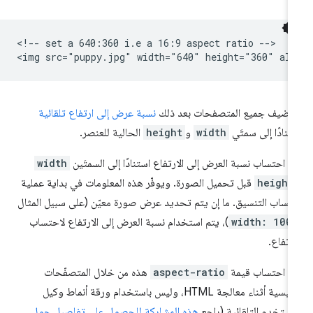
<!-- set a 640:360 i.e a 16:9 aspect ratio -->

ضيف جميع المتصفحات بعد ذلك
نسبة عرض إلى ارتفاع تلقائية
تنادًا إلى سمتَي
width
و
height
الحالية للعنصر.
م احتساب نسبة العرض إلى الارتفاع استنادًا إلى السمتَين
width
height
قبل تحميل الصورة. ويوفّر هذه المعلومات في بداية عملية
تساب التنسيق. ما إن يتم تحديد عرض صورة معيّن (على سبيل المثال
width: 100
)، يتم استخدام نسبة العرض إلى الارتفاع لاحتساب
ارتفاع.
م احتساب قيمة
aspect-ratio
هذه من خلال المتصفّحات
الرئيسية أثناء معالجة HTML، وليس باستخدام ورقة أنماط وكيل
مستخدم التلقائية (راجِع
هذه المشاركة للحصول على تفاصيل حول