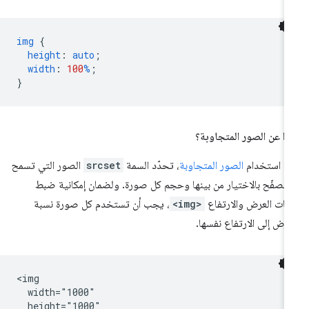
img
{
height
:
auto
;
width
:
100
%
;
}
ذا عن الصور المتجاوبة؟
د استخدام
الصور المتجاوبة
، تحدّد السمة
srcset
الصور التي تسمح
متصفّح بالاختيار من بينها وحجم كل صورة. ولضمان إمكانية ضبط
ات العرض والارتفاع
<img>
، يجب أن تستخدم كل صورة نسبة
عرض إلى الارتفاع نفسها.
<img

  width="1000"

  height="1000"
