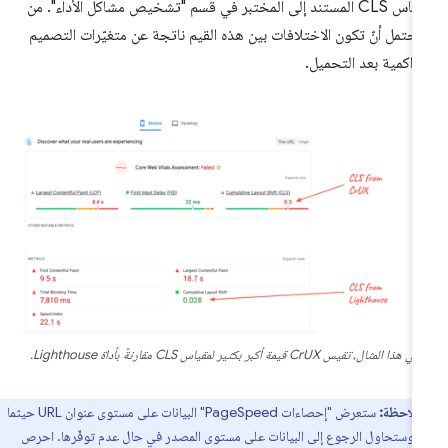
مقياس CLS المستند إلى المختبر في قسم "تشخيص مشاكل الأداء". من
محتمل أنّ تكون الاختلافات بين هذه القيم ناتجة عن متغيّرات التصميم
تراكمية بعد التحميل.
في هذا المثال، تقيس CrUX قيمة أكبر بكثير لمقياس CLS مقارنةً بأداة Lighthouse.
ملاحظة:
ستعرض "إحصاءات PageSpeed" البيانات على مستوى عنوان URL حيثما
 وستحاول الرجوع إلى البيانات على مستوى المصدر في حال عدم توفّرها. احرص