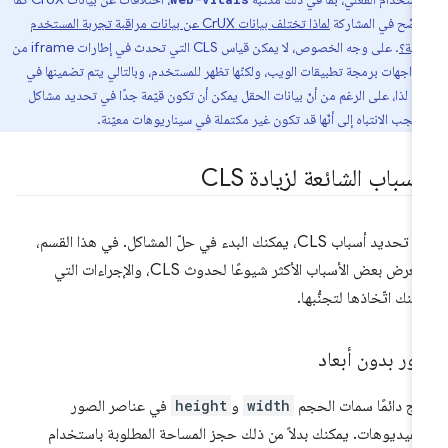
ضّح في المشاركة
لماذا تختلف بيانات CrUX عن بيانات مراقبة تجربة المستخدم
قية؟
. على وجه الخصوص، لا يمكن قياس CLS التي تحدث في إطارات iframe من
واجهات برمجة تطبيقات الويب، ولكنّها تظهر للمستخدم، وبالتالي يتم تضمينها في
CrUX. لذا، على الرغم من أنّ بيانات الحقل يمكن أن تكون قيّمة جدًا في تحديد مشاكل
ة.
أسباب الشائعة لزيادة CLS
بعد تحديد أسباب CLS، يمكنك البدء في حلّ المشاكل. في هذا القسم،
سنعرض بعض الأسباب الأكثر شيوعًا لحدوث CLS، والإجراءات التي
كنك اتّخاذها لتجنُّبها.
ور بدون أبعاد
رِج دائمًا سمات الحجم
width
و
height
في عناصر الصور
لفيديوهات. يمكنك بدلاً من ذلك حجز المساحة المطلوبة باستخدام