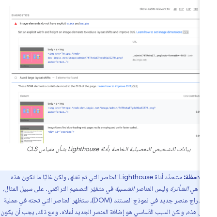
بيانات التشخيص التفصيلية الخاصة بأداة Lighthouse بشأن مقياس CLS
ملاحظة:
ستحدّد أداة Lighthouse العناصر التي تم نقلها، ولكن غالبًا ما تكون هذه
صر هي
المتأثرة
وليس العناصر
المتسببة
في متغيّر التصميم التراكمي. على سبيل المثال،
إذا تم إدراج عنصر جديد في نموذج المستند (DOM)، ستظهر العناصر التي تحته في عملية
يق هذه، ولكن السبب الأساسي هو إضافة العنصر الجديد أعلاه. ومع ذلك، يجب أن يكون