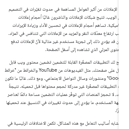
عدّ الإعلانات من أكبر العوامل المساهمة في حدوث تغيّرات في التصميم
ى الويب. تتيح شبكات الإعلانات والناشرون غالبًا أحجام إعلانات
ناميكية. تساهم أحجام الإعلانات في تحسين الأداء وزيادة الإيرادات
بب ارتفاع معدّلات النقر والمزيد من الإعلانات التي تتنافس في المزاد.
كن قد يؤدي ذلك إلى تجربة مستخدم غير مثالية لأنّ الإعلانات تدفع
محتوى المرئي الذي تشاهده إلى أسفل الصفحة.
يح لك التطبيقات المصغّرة القابلة للتضمين تضمين محتوى ويب قابل
للنقل على صفحتك، مثل الفيديوهات من YouTube والخرائط من "خرائط
Google" ومنشورات وسائل التواصل الاجتماعي. ومع ذلك، غالبًا ما تكون
ه التطبيقات المصغّرة غير مدركة لحجم محتواها قبل تحميله. نتيجةً
لك، لا تحجز المنصات التي توفّر عمليات التضمين مساحة دائمًا لعناصر
جهة المستخدم، ما يؤدي إلى حدوث تغييرات في التنسيق عند تحميلها
يرًا.
تشابه أساليب التعامل مع هذه المشاكل. تكمن الاختلافات الرئيسية في