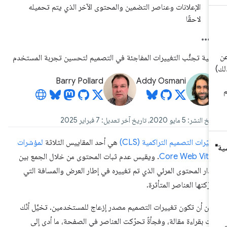
الإعلانات وعناصر التضمين والمحتوى الآخر الذي يتم تحميله
لاحقًا
فية تجنُّب التغييرات المفاجئة في التصميم لتحسين تجربة المستخدم
Barry Pollard
Addy Osmani
لنشر: 5 مايو 2020، تاريخ آخر تعديل: 7 فبراير 2025
غيّرات التصميم التراكمية (CLS)
هي أحد المقاييس الثلاثة
لمؤشرات
Core Web Vita
. ويقيس عدم ثبات المحتوى من خلال الجمع بين
دار المحتوى المرئي الذي تم تغييره في إطار العرض والمسافة التي
رّكتها العناصر المتأثرة.
كن أن تكون تغييرات التصميم مصدر إزعاج للمستخدمين. تخيَّل أنّك
أت بقراءة مقالة، وفجأةً تحرّكت العناصر في الصفحة، ما أدى إلى