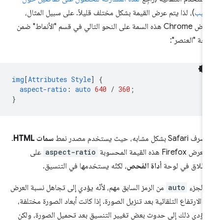
سبب
)، لذا يتم عرض القيمة بشكل مختلف قليلاً. على سبيل المثال،
يعرض Chrome هذه السمة على النحو التالي في قسم "الأنماط" ضمن
حة "العنصر":
img
[
Attributes
Style
]
{
aspect-ratio
:
auto
640
/
360
;
}
Safa بشكل مشابه، حيث يستخدم مصدر نمط
سمات HTML
.
ض Firefox هذه القيمة المحسوبة
aspect-ratio
على
إطلاق في لوحة
أداة الفحص
، لكنّه يستخدمها في التنسيق.
ّ الجزء
auto
من الرمز السابق مهم، لأنّه يؤدي إلى تجاهل نسبة العرض
ى الارتفاع التلقائية بعد تنزيل الصورة. إذا كانت أبعاد الصورة مختلفة،
ؤدي ذلك إلى حدوث بعض تغيير التنسيق بعد تحميل الصورة، ولكن