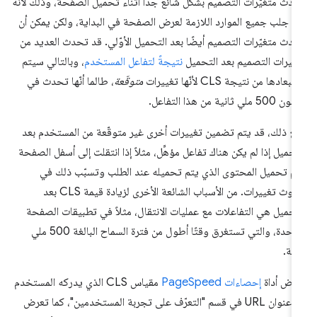
دث متغيّرات التصميم بشكل شائع جدًا أثناء تحميل الصفحة، وذلك لأنّه
م جلب جميع الموارد اللازمة لعرض الصفحة في البداية، ولكن يمكن أن
دث متغيّرات التصميم أيضًا بعد التحميل الأوّلي. قد تحدث العديد من
ييرات التصميم بعد التحميل
نتيجةً لتفاعل المستخدم
، وبالتالي سيتم
بعادها من نتيجة CLS لأنّها تغييرات
متوقّعة
، طالما أنّها تحدث في
5 ملي ثانية من هذا التفاعل.
ع ذلك، قد يتم تضمين تغييرات أخرى غير متوقّعة من المستخدم بعد
تحميل إذا لم يكن هناك تفاعل مؤهِّل، مثلاً إذا انتقلت إلى أسفل الصفحة
م تحميل المحتوى الذي يتم تحميله عند الطلب وتسبّب ذلك في
حدوث تغييرات. من الأسباب الشائعة الأخرى لزيادة قيمة CLS بعد
تحميل هي التفاعلات مع عمليات الانتقال، مثلاً في تطبيقات الصفحة
الواحدة، والتي تستغرق وقتًا أطول من فترة السماح البالغة 500 ملي
نية.
رض أداة
إحصاءات PageSpeed
مقياس CLS الذي يدركه المستخدم
من عنوان URL في قسم "التعرّف على تجربة المستخدمين"، كما تعرض