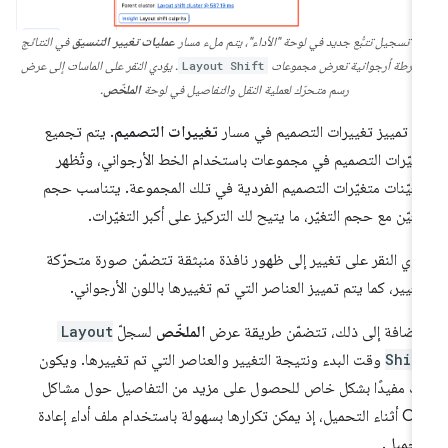
عد تسجيل تتبُّع جديد في لوحة "الأداء"، يتم ملء مسار
عمليات تغيير التنسيق
في النتائج
أشرطة أرجوانية تعرض مجموعات
Layout Shift
. يؤدي النقر على الماسات إلى عرض
رسم متحرّك لعملية النقل والتفاصيل في لوحة
الملخّص
.
م تمييز تغييرات التصميم في مسار
تغييرات التصميم
. يتم تجميع
غيّرات التصميم في مجموعات باستخدام الخط الأرجواني، وتُظهر
معيّنات متغيّرات التصميم الفردية في تلك المجموعة. يتناسب حجم
معيّن مع حجم التغيّر، ما يتيح لك التركيز على أكبر التغيّرات.
دي النقر على تغيير إلى ظهور نافذة منبثقة تتضمّن صورة متحرّكة
تغيير، كما يتم تمييز العناصر التي تم تغييرها باللون الأرجواني.
لإضافة إلى ذلك، تتضمّن طريقة عرض
الملخّص
لسجلّ
Layout
Shif
وقت البدء ونتيجة التغيير والعناصر التي تم تغييرها. ويكون
ك مفيدًا بشكل خاص للحصول على مزيد من التفاصيل حول مشاكل
CLS أثناء التحميل، إذ يمكن تكرارها بسهولة باستخدام ملف أداء إعادة
تحميل.