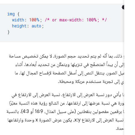
img
{
width
:
100
%
;
/* or max-width: 100%; */
height
:
auto
;
}
ع ذلك، بما أنّه لم يتم تحديد حجم الصورة، لا يمكن تخصيص مساحة
ا إلى أن يبدأ المتصفّح في تنزيلها ويتمكّن من تحديد أبعادها. أثناء
ميل الصور، ينتقل النص إلى أسفل الصفحة لإفساح المجال لها، ما
دي إلى تجربة مستخدم مربكة ومحبطة.
نا يأتي دور نسبة العرض إلى الارتفاع. نسبة العرض إلى الارتفاع في
صورة هي نسبة عرضها إلى ارتفاعها. من الشائع رؤية هذه النسبة معبّرًا
عنها برقمين مفصولين بنقطتين (على سبيل المثال، 16:9 أو 4:3). بالنسبة
إلى نسبة العرض إلى الارتفاع x:y، يكون عرض الصورة x وحدة وارتفاعها