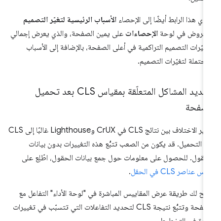
دي هذا الرابط أيضًا إلى الإحصاء
الأسباب الرئيسية لتغيّر التصميم
معروض في لوحة
الإحصاءات
على يمين الصفحة، والذي يعرض إجمالي
غيّرات التصميم التراكمية في أعلى الصفحة، بالإضافة إلى الأسباب
محتملة لتغيّرات التصميم.
تحديد المشاكل المتعلّقة بمقياس CLS بعد تحميل
لصفحة
يشير الاختلاف بين نتائج CLS في CrUX وLighthouse غالبًا إلى CLS
د التحميل. قد يكون من الصعب تتبُّع هذه التغييرات بدون بيانات
حقول. للحصول على معلومات حول جمع بيانات الحقول، اطّلِع على
س عناصر CLS في الحقل
.
يح لك طريقة عرض المقاييس المباشرة في "لوحة الأداء" التفاعل مع
الصفحة وتتبُّع نتيجة CLS لتحديد التفاعلات التي تتسبّب في تغييرات
يرة في التخطيط.