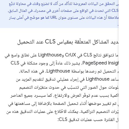
ا على التحقّق من البيانات المعروضة للتأكّد من أنّك لا تضيّع وقتك في محاولة تتبُّع
مشكلة CLS التي تحدث في الواقع على صفحات أخرى في مصدرك. في المثال السابق،
يمكنك ملاحظة أنّ هذه البيانات على مستوى عنوان URL كما هو موضّح في أعلى يسار
ة.
ديد المشاكل المتعلّقة بمقياس CLS عند التحميل
عندما تتوافق نتائج CLS في CrUX وLighthouse على نطاق واسع في
PageSpeed Insights، يشير ذلك عادةً إلى وجود مشكلة في CLS
أثناء التحميل تم رصدها بواسطة Lighthouse. في هذه الحالة،
سيساعد Lighthouse في إجراء عمليتَي تدقيق لتقديم المزيد من
معلومات حول الصور التي تتسبّب في حدوث متغيّرات التصميم
تراكمية بسبب عدم توفّر العرض والارتفاع، كما سيسرد جميع العناصر
تي تم تغيير موضعها أثناء تحميل الصفحة بالإضافة إلى مساهمتها في
غيّرات التصميم التراكمية. يمكنك الاطّلاع على عمليات التدقيق هذه من
ال الفلترة حسب عمليات تدقيق CLS: