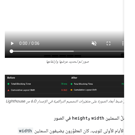
صور تم تحديد عرضها وارتفاعها
ثير ضبط أبعاد الصورة على متغيّرات التصميم التراكمية في الإصدار 6.0 من Lighthouse
لّ السمتَين
width
و
height
في الصور
 الأيام الأولى للويب، كان المطوّرون يضيفون السمتَين
width