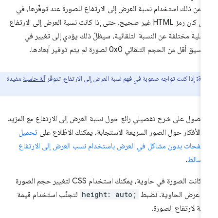
من ذلك استخدام نسبة العرض إلى الارتفاع للصورة عند توفّرها، في
حال كان رمز HTML غير صحيح. حتى إذا كانت نسبة العرض إلى الارتفاع
فعلية مختلفة عن النسبة التلقائية، سيظلّ ذلك يؤدي إلى تغيير في
نسيق أقل من الحجم التلقائي 0x0 لصورة لم يتم توفير أبعادها.
ظة:
إذا كنت تواجه صعوبة في فهم نسبة العرض إلى الارتفاع، تتوفّر
آلة حاسبة
مفيدة
حصول على شرح تفصيلي رائع حول نسبة العرض إلى الارتفاع مع المزيد
 الأفكار حول الصور السريعة الاستجابة، يمكنك الاطّلاع على
تحميل
صفحات بدون مشاكل في العرض باستخدام نسب العرض إلى الارتفاع
وسائط
.
إذا كانت الصورة في حاوية، يمكنك استخدام CSS لتغيير حجم الصورة
ى عرض الحاوية. نضبط
height: auto;
لتجنُّب استخدام قيمة
بتة لارتفاع الصورة.