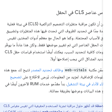
اس عناصر CLS في الحقل
يمكن أن تكون مراقبة متغيّرات التصميم التراكمية (CLS) في بيئة فعلية
يدة جدًا في تحديد الظروف التي تحدث فيها هذه المتغيّرات وتضييق
اق الأسباب المحتملة. وكما هو الحال مع معظم أدوات المختبر، تقيس
وات الحقل العناصر التي تم تغيير موضعها فقط، ولكن هذا عادةً ما يوفّر
معلومات كافية لتحديد السبب. يمكنك أيضًا استخدام قياسات حقل CLS
حديد المشاكل التي يجب إصلاحها أولاً.
ضمّن مكتبة
web-vitals
وظائف تحديد المصدر
تتيح لك جمع هذه
معلومات الإضافية. لمزيد من المعلومات، يُرجى الاطّلاع على
تصحيح
طاء الأداء في بيئة التشغيل
. بدأ مقدّمو خدمات RUM الآخرون أيضًا في
ع هذه البيانات وعرضها بطريقة مماثلة.
ملاحظة:
قد تُظهر حلول مراقبة تجربة المستخدم الحقيقية التي تقيس مقياس CLS
استخدام الفعلي، بما في ذلك مكتبة
، اختلافات عن بيانات CrUX كما
web-vitals