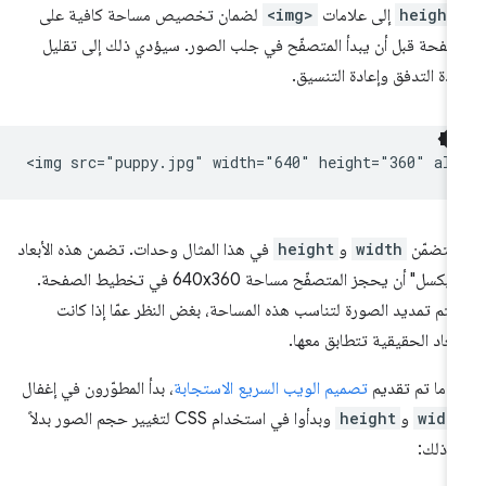
height
إلى علامات
<img>
لضمان تخصيص مساحة كافية على
صفحة قبل أن يبدأ المتصفّح في جلب الصور. سيؤدي ذلك إلى تقليل
ادة التدفق وإعادة التنسيق.
 يتضمّن
width
و
height
في هذا المثال وحدات. تضمن هذه الأبعاد
"بالبكسل" أن يحجز المتصفّح مساحة 640x360 في تخطيط الصفحة.
تم تمديد الصورة لتناسب هذه المساحة، بغض النظر عمّا إذا كانت
أبعاد الحقيقية تتطابق معها.
دما تم تقديم
تصميم الويب السريع الاستجابة
، بدأ المطوّرون في إغفال
widt
و
height
وبدأوا في استخدام CSS لتغيير حجم الصور بدلاً
 ذلك: