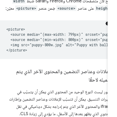
 الآن متصفّحات Chrome وFirefox وSafari ضبط
width
height
على عناصر
<source>
ضِمن عنصر
<picture>
معيّن:
<picture>

  <source media="(max-width: 799px)" srcset="pupp
  <source media="(min-width: 800px)" srcset="pupp
  <img src="puppy-800w.jpg" alt="Puppy with ballo
إعلانات وعناصر التضمين والمحتوى الآخر الذي يتم
ميله لاحقًا
صور ليست النوع الوحيد من المحتوى الذي يمكن أن يتسبّب في
ييرات التنسيق. يمكن أن تتسبّب الإعلانات وعناصر التضمين وإطارات
iframe والمحتوى الآخر الذي يتم إدراجه بشكل ديناميكي في نقل
محتوى الذي يظهر بعدها إلى الأسفل، ما يؤدي إلى زيادة CLS.