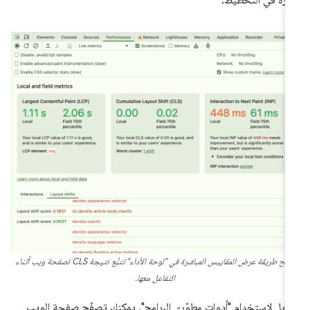
تتيح طريقة عرض المقاييس المباشرة في "لوحة الأداء" تتبُّع نتيجة CLS لصفحة ويب أثناء
التفاعل معها.
ديل لاستخدام "أدوات مطوّري البرامج"، يمكنك تصفّح صفحة الويب