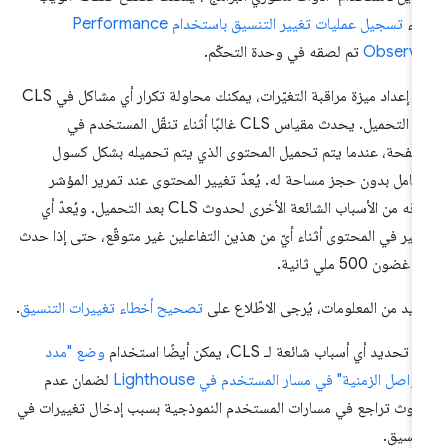
ناء
تسجيل عمليات تغيير التنسيق باستخدام Performance
Observe
تم لصقه في وحدة التحكّم.
بعد إعداد ميزة مراقبة التغيّرات، يمكنك محاولة تكرار أي مشاكل في CLS
بعد التحميل. يحدث مقياس CLS غالبًا أثناء تنقّل المستخدم في
صفحة، عندما يتم تحميل المحتوى الذي يتم تحميله بشكل كسول
لكامل بدون حجز مساحة له. يُعدّ تغيير المحتوى عند تمرير المؤشر
فوقه من الأسباب الشائعة الأخرى لحدوث CLS بعد التحميل. ويُعدّ أي
يير في المحتوى أثناء أيّ من هذين التفاعلين غير متوقّع، حتى إذا حدث
غضون 500 ملي ثانية.
زيد من المعلومات، يُرجى الاطّلاع على
تصحيح أخطاء تغييرات التنسيق
.
 تحديد أي أسباب شائعة لـ CLS، يمكن أيضًا استخدام
وضع "مدد
فواصل الزمنية" في مسار المستخدم في Lighthouse
لضمان عدم
وث تراجع في مسارات المستخدم النموذجية بسبب إدخال تغييرات في
تنسيق.