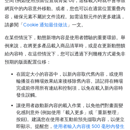
空間 (例如使用預留位置或骨架 UI)，這樣載入時就不會導致
網頁中的內容意外移動。或者，您也可以在適當位置重疊內
容，確保元素不屬於文件流程。如需這類元件的更多建議，
請參閱「
Cookie 通知最佳做法
」一文。
在某些情況下，動態新增內容是使用者體驗的重要環節。舉
例來說，在將更多產品載入商品清單時，或是在更新動態饋
給內容時，在這些情況下，您可以透過下列幾種方式避免非
預期的版面配置位移：
在固定大小的容器中，以新內容取代舊內容，或使用
輪播並在轉場效果結束後移除舊內容。請記得在轉場
完成前停用所有連結和控制項，以免在載入新內容時
發生誤觸。
讓使用者啟動新內容的載入作業，以免他們對畫面變
化感到意外 (例如使用「載入更多」或「重新整理」
按鈕)。建議您在使用者互動前預先擷取內容，以便立
即顯示。提醒您，
使用者輸入內容後 500 毫秒內發生