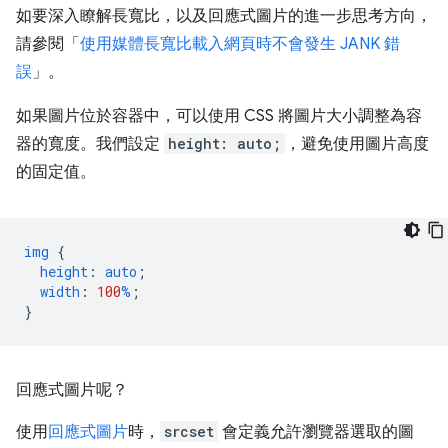
如要深入瞭解長寬比，以及回應式圖片的進一步思考方向，
請參閱「
使用媒體長寬比載入網頁時不會發生 JANK 錯
誤
」。
如果圖片位於容器中，可以使用 CSS 將圖片大小調整為容
器的寬度。我們設定
height: auto;
，避免使用圖片高度
的固定值。
img
{
height
:
auto
;
width
:
100
%
;
}
回應式圖片呢？
使用
回應式圖片
時，
srcset
會定義允許瀏覽器選取的圖