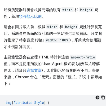
所有瀏覽器隨後會根據元素的現有
width
和
height
屬
性，新增
預設顯示比例
。
這會在圖片載入前，根據
width
和
height
屬性計算長寬
比。系統會在版面配置計算的一開始提供這項資訊。只要圖
片指定了特定寬度 (例如
width: 100%
)，系統就會使用顯
示比例計算高度。
主要瀏覽器會在處理 HTML 時計算這個
aspect-ratio
值，而不是使用預設的 User-Agent 樣式表 (如要深入瞭解
原因，請參閱
這篇文章
)，因此顯示的值會略有不同。舉例
來說，Chrome 會在「元素」面板的「樣式」部分中顯示如
下：
img
[
Attributes
Style
]
{