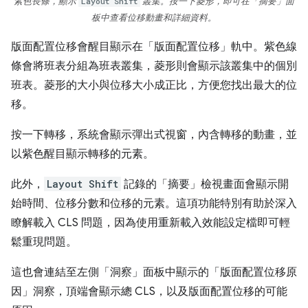
紫色長條，顯示
Layout Shift
叢集。按一下菱形，即可在「摘要」
面
板中查看位移動畫和詳細資料。
版面配置位移會醒目顯示在「版面配置位移」
軌中。紫色線
條會將班表分組為班表叢集，菱形則會顯示該叢集中的個別
班表。菱形的大小與位移大小成正比，方便您找出最大的位
移。
按一下轉移，系統會顯示彈出式視窗，內含轉移的動畫，並
以紫色醒目顯示轉移的元素。
此外，
Layout Shift
記錄的「摘要」
檢視畫面會顯示開
始時間、位移分數和位移的元素。這項功能特別有助於深入
瞭解載入 CLS 問題，因為使用重新載入效能設定檔即可輕
鬆重現問題。
這也會連結至左側「洞察」
面板中顯示的「版面配置位移原
因」
洞察，頂端會顯示總 CLS，以及版面配置位移的可能