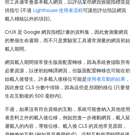
些工具通常會基本載入網頁，以評估某些網頁效能指標並提
供指引 (不過
Lighthouse 使用者流程
可讓您評估預設網頁
載入稽核以外的項目)。
CrUX 是 Google 網頁指標計畫的資料集，因此會測量網頁
的整個生命週期，而不只是實驗室工具通常測量的網頁初始
載入期間。
網頁載入期間很常發生版面配置轉移，因為系統會擷取所有
必要資源，以便初始轉譯網頁，但版面配置轉移也可能在初
始載入後發生。許多載入後移位可能是
使用者互動的結果
，
因此會從 CLS 分數中排除，因為這些是
預期
的移位 (只要發
生在互動後的 500 毫秒內)。
不過，如果沒有符合資格的互動，系統可能會納入其他使用
者意料之外的載入後位移，例如您進一步捲動網頁，載入延
遲載入的內容，導致位移。載入後 CLS 的其他常見原因，
是轉換的互動 (例如單頁應用程式)，這類互動所需時間超過