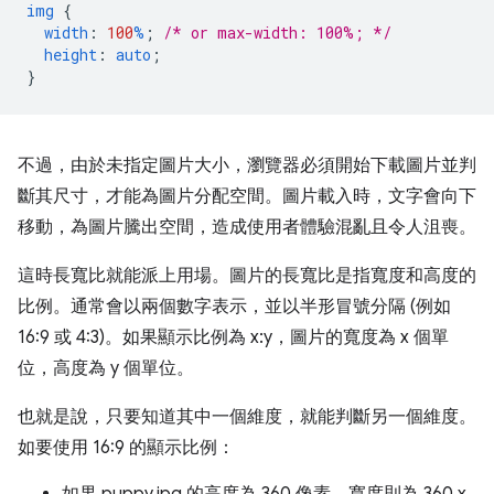
img
{
width
:
100
%
;
/* or max-width: 100%; */
height
:
auto
;
}
不過，由於未指定圖片大小，瀏覽器必須開始下載圖片並判
斷其尺寸，才能為圖片分配空間。圖片載入時，文字會向下
移動，為圖片騰出空間，造成使用者體驗混亂且令人沮喪。
這時長寬比就能派上用場。圖片的長寬比是指寬度和高度的
比例。通常會以兩個數字表示，並以半形冒號分隔 (例如
16:9 或 4:3)。如果顯示比例為 x:y，圖片的寬度為 x 個單
位，高度為 y 個單位。
也就是說，只要知道其中一個維度，就能判斷另一個維度。
如要使用 16:9 的顯示比例：