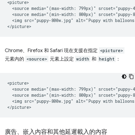
<picture>

  <source media="(max-width: 799px)" srcset="puppy-4
  <source media="(min-width: 800px)" srcset="puppy-8
  <img src="puppy-800w.jpg" alt="Puppy with balloons"
Chrome、Firefox 和 Safari 現在支援在指定
<picture>
元素內的
<source>
元素上設定
width
和
height
：
<picture>

  <source media="(max-width: 799px)" srcset="puppy-4
  <source media="(min-width: 800px)" srcset="puppy-8
  <img src="puppy-800w.jpg" alt="Puppy with balloons
廣告、嵌入內容和其他延遲載入的內容