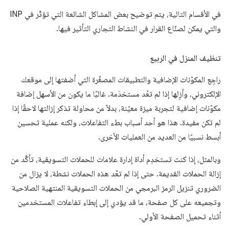
في الأقسام التالية، يتم توضيح بعض المشاكل الشائعة التي تؤثّر في INP
والتي يمكن لصنّاع القرار في النشاط التجاري التأثير فيها.
تنظيف المنزل في الربيع
راجِع المكوّنات الإضافية والتطبيقات المصغّرة التي أضفتها إلى موقعك
الإلكتروني، وأزِلها إذا لم تعُد مستخدَمة. غالبًا ما يكون من الأسهل إضافة
مكوّنات إضافية لتجربة ميزة معيّنة، بدلاً من محاولة تذكر إزالتها لاحقًا إذا
لم تكن مفيدة. هذا هو أحد أسباب بطء التفاعلات، ولكنه عملية تحسين
أبسط نسبيًا من العديد من العمليات الأخرى.
وبالمثل، إذا كنت تستخدِم أداة إدارة علامات للحملات التسويقية، تأكَّد من
إزالة الحملات القديمة. حتى إذا لم تعُد هذه الحملات نشطة، لا يزال من
الضروري تنزيل الرمز البرمجي من الحملات التسويقية المنتهية الصلاحية
وتجميعه على كل صفحة، ما قد يؤدي إلى إبطاء تفاعلات المستخدمين
أثناء تحميل الصفحة الأولي.