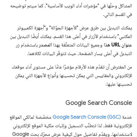
المشاكل وحلّها في "مؤشرات أداء الويب الأساسية"، كما سيتم توضيحه
في القسم التالي.
يمكنك التبديل بين طرق عرض "الأجهزة الجوّالة" و"أجهزة الكمبيوتر
المكتبي" باستخدام الأزرار في أعلى هذا القسم. يمكنك أيضًا التبديل بين
عنوان URL هذا
وجميع البيانات المتعلّقة بهذا
المصدر
باستخدام زر
التبديل في أعلى يسار الصفحة، حيث تتوفّر البيانات لكلاهما.
من المفترض أن تقدّم هذه الأرقام مؤشرًا عامًا على مستوى أداء موقعك
الإلكتروني والمقاييس التي يمكن تحسينها وأنواع الأجهزة التي يمكن
تحسينها عليها.
Google Search Console
خدمة
Google Search Console (GSC)
مخصّصة لمالكي المواقع
الإلكترونية فقط، لذا تتطلّب التسجيل وإثبات ملكية الموقع الإلكتروني
لاستخدامها. ويقدّم تفاصيل حول كيفية عرض محرّك بحث Google