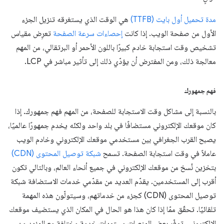
مدة تحميل أول بايت (TTFB)
هي الوقت الذي يستغرقه تنزيل الجزء
الأول من صفحة الويب. إذا كانت
إحصاءات سرعة الصفحة
تعرِض مقياس
تشخيص وقت استجابة خادم كبيرًا باللون الأحمر أو البرتقالي، من المهم
معالجة ذلك، ومن المفترض أن يؤدّي ذلك إلى تأثير مباشر في LCP.
فهم جمهورك
بالنسبة إلى مشاكل وقت الاستجابة للصفحة، من المهم فهم جمهورك. إذا
كان موقعك الإلكتروني مستضافًا في بلد واحد ولكنّه يخدم جمهورًا عالميًا،
يصبح القرب الجغرافي بين مستخدمي موقعك الإلكتروني وخادم الويب
عاملاً في وقت استجابة الصفحة. تسمح
شبكة توصيل المحتوى (CDN)
بتخزين نُسخ من موقعك الإلكتروني في جميع أنحاء العالم، وبالتالي تكون
أقرب إلى المستخدمين. يقدّم العديد من مقدّمي خدمات الاستضافة شبكة
توصيل المحتوى (CDN) كجزء من خدماتهم، وسيتولّون هذه المهمة
تلقائيًا. تحقّق ممّا إذا كان هذا هو الحال في المكان الذي يستضيف موقعك
الإلكتروني. توفّر بعض المنصات مستويات خدمة مختلفة مع المزيد من