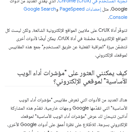
تجربة المستخدم في Chrome (CrUX)
، الذي يُغذّي العديد من أدوات
Google، مثل
إحصاءات PageSpeed
و
Google Search
.
Console
تتوفّر أداة CrUX على ملايين المواقع الإلكترونية الشائعة، ولكن ليست كل
المواقع الإلكترونية مضمّنة في أداة CrUX. يمكن أيضًا لأدوات أخرى
تتضمّن ميزة "المراقبة الفعلية عن طريق المستخدِم" جمع هذه المقاييس
لموقعك الإلكتروني.
كيف يمكنني العثور على "مؤشرات أداء الويب
الأساسية" لموقعي الإلكتروني؟
هناك العديد من الأدوات التي تعرض مقاييس "مؤشرات أداء الويب
الأساسية" التي تقدّمها Google وجهات خارجية. تقدّم هذه المشاركة
أداتين تتيحان لك عرض "مؤشرات أداء الويب الأساسية" لموقعك
الإلكتروني بسرعة. للاطّلاع على نظرة أعمق على أدوات Google الأخرى،