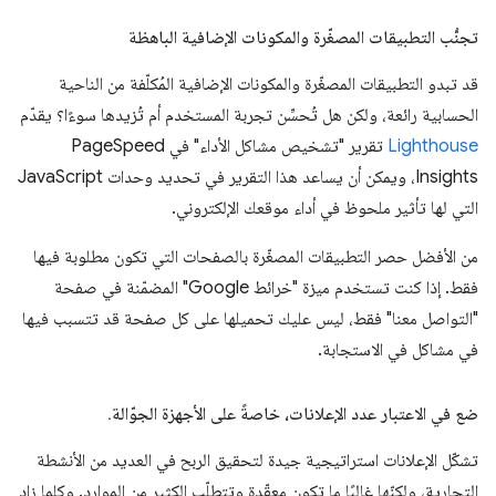
تجنُّب التطبيقات المصغّرة والمكونات الإضافية الباهظة
قد تبدو التطبيقات المصغّرة والمكونات الإضافية المُكلّفة من الناحية
الحسابية رائعة، ولكن هل تُحسِّن تجربة المستخدم أم تُزيدها سوءًا؟ يقدّم
Lighthouse
تقرير "تشخيص مشاكل الأداء" في PageSpeed
Insights، ويمكن أن يساعد هذا التقرير في تحديد وحدات JavaScript
التي لها تأثير ملحوظ في أداء موقعك الإلكتروني.
من الأفضل حصر التطبيقات المصغّرة بالصفحات التي تكون مطلوبة فيها
فقط. إذا كنت تستخدم ميزة "خرائط Google" المضمّنة في صفحة
"التواصل معنا" فقط، ليس عليك تحميلها على كل صفحة قد تتسبب فيها
في مشاكل في الاستجابة.
ضع في الاعتبار عدد الإعلانات، خاصةً على الأجهزة الجوّالة
.
تشكّل الإعلانات استراتيجية جيدة لتحقيق الربح في العديد من الأنشطة
التجارية، ولكنّها غالبًا ما تكون معقّدة وتتطلّب الكثير من الموارد. وكلما زاد