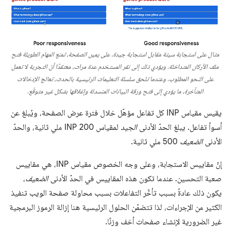
مثال على استجابة سيئة مقابل استجابة جيدة. على يمين الصفحة، تمنع المهام الطويلة فتح
ملف الأركان المتداخلة. ويؤدي ذلك إلى نقر المستخدم عدة مرات، معتقدًا أنّ التجربة لا تعمل
على النحو المطلوب. وعندما تلحق سلسلة التعليمات الرئيسية بالحدث، تعالج الإدخالات
المتأخرة، ما يؤدي إلى فتح ورقة البيانات المنسدلة وإغلاقها بشكل غير متوقّع.
يقيس مقياس INP كل تفاعل مؤهّل خلال فترة عرض الصفحة، ويُبلغ عن
أسوأ تفاعل. يبلغ الحدّ الأدنى
الجيد
لمقياس INP 200 ملي ثانية، والحدّ
الأدنى
الضعيف
500 ملي ثانية.
إنّ مقاييس الاستجابة، وعلى وجه الخصوص مقياس INP، هي مقاييس
صعبة التحسين. عندما تكون هذه المقاييس في الحدّ الأدنى
الضعيف
،
يكون ذلك عادةً بسبب تأخّر التفاعلات بسبب محاولة صفحة الويب تنفيذ
الكثير من الإجراءات، لذا تتضمّن الحلول الرئيسية هنا إزالة الرموز البرمجية
غير الضرورية لإنشاء صفحات أخف وزنًا.