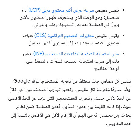
يقيس مقياس
سرعة عرض أكبر محتوى مرئي (LCP)
أداء
التحميل
: وهو الوقت الذي يستغرقه ظهور المحتوى الأكثر
بروزًا في الصفحة بعد بدء تحميلها، وذلك بالثواني.
يقيس مقياس
متغيّرات التصميم التراكمية (CLS)
الثبات
البصري
للصفحة: مقدار تحرّك المحتوى أثناء التحميل.
مدى استجابة الصفحة لتفاعلات المستخدم (INP)
: يشير
ذلك إلى سرعة استجابة الصفحة للنقرات والضغط على
لوحة المفاتيح.
يقيس كل مقياس جانبًا مختلفًا من تجربة المستخدِم. توفّر Google
أيضًا حدودًا مُقترَحة لكل مقياس، وتعتبر تجارب المستخدمين التي تقلّ
عن الحدّ الأدنى
جيدة
، وتجارب المستخدمين التي تزيد عن الحدّ الأقصى
سيئة
. إذا كانت القيمة بين هذين الحدّين، تُعتبر الصفحة ضمن نطاق
بحاجة إلى تحسين
. يُرجى العِلم أنّ الأرقام الأقل هي الأفضل بالنسبة إلى
هذه المقاييس.