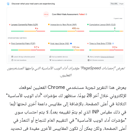
تعرِض "إحصاءات PageSpeed" مؤشرات أداء الويب الأساسية التي واجهها المستخدِمون
الفعليون.
يعرض هذا التقرير تجربة مستخدمي Chrome الفعليين لموقعك
الإلكتروني خلال آخر 28 يومًا. ستظهر لك مؤشرات "أداء الويب الأساسية"
الثلاثة في أعلى الصفحة، بالإضافة إلى مقاييس داعمة أخرى تحتها (بما
في ذلك مقياس INP الذي لم يتمّ تقييمه بعد). لا يتم احتساب سوى
"مؤشرات أداء الويب الأساسية" في التقييم العام للنجاح أو التعذّر في
أعلى الصفحة، ولكن يمكن أن تكون المقاييس الأخرى مفيدة في تحديد