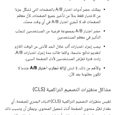
يمكنك حصر أدوات اختبار A/B بالصفحات التي تشكّل جزءًا
من الاختبار فقط بدلاً من تأخير جميع الصفحات، لأنّ معظم
الصفحات قد لا تُجري اختبار A/B في أي وقت محدّد.
حصر اختبار A/B بمجموعة فرعية من المستخدمين لتجنّب
التأثير في معظم المستخدمين
يجب إجراء اختبارات أ/ب خلال الحد الأدنى من الوقت اللازم
لتقديم نتائج حاسمة. وكلما طالت مدة إجراء اختبارات A/B،
زادت فترة تعرّض المستخدمين لأداء الصفحة السيئ.
والأهم من ذلك، لا تنسَ
إزالة تجارب اختبار A/B
عندما لا
تكون مطلوبة بعد الآن.
مشاكل متغيّرات التصميم التراكمية (CLS)
تقيس متغيّرات التصميم التراكمية (CLS)
الثبات البصري
للصفحة، أي
مقدار تغيُّر محتوى الصفحة أثناء تحميل المحتوى. ويمكن أن يتسبب ذلك