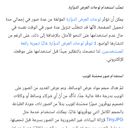
تجنَّب استخدام لوحات العرض الدوّارة
.
يمكن أن تؤثّر
لوحات العرض الدوّارة
المؤلفة من عدة صور في إجمالي مدة
تحميل الصفحة، لأنّها قد تتطلّب تنزيل عدة صور في الوقت نفسه في
حال عدم استخدامها على النحو الأمثل. بالإضافة إلى ذلك، على الرغم من
انتشارها الواسع،
لا توفّر لوحات العرض الدوّارة غالبًا تجربة رائعة
للمستخدمين
، لذا ننصحك بالتفكير جيدًا قبل استخدامها على موقعك
الإلكتروني.
استخدام صور محسّنة للويب
ثمّ هناك حجم مواد عرض الوسائط. يتم عرض العديد من الصور على
الويب بدرجة دقة عالية جدًا. تأكَّد من أنّ أي شركاء وسائط أو وكالات
تصميم يوفّرون
صورًا محسّنة للويب
بدلاً من
الصور ذات جودة الطباعة
بالحجم الكامل التي يوفّرونها غالبًا. يمكنك استخدام خدمة مثل
TinyJPG
لإزالة البيانات غير الضرورية من الصور بسرعة قبل تحميلها.
ستحاول العديد من منصات الويب تحسين الصور تلقائيًا عند تحميلها،