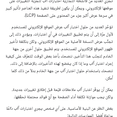
تُجري العديد من الأنشطة التجارية اختبارات أ/ب لتجربة التغييرات على
موقعها الإلكتروني. ويمكن أن يكون لطريقة تنفيذ هذه العناصر تأثير كبير
في سرعة عرض أكبر جزء من المحتوى على الصفحة (LCP).
تؤخّر العديد من حلول اختبار أ/ب عرض الموقع الإلكتروني للمستخدِم
لأول مرّة إلى أن يتم تطبيق التغييرات في أي اختبارات. ويؤدي ذلك إلى
تجنُّب عرض النسخة الأصلية من الموقع الإلكتروني، ولكن بتكلفة تأخير
ظهور الموقع الإلكتروني للمستخدم. يتم تطبيق حلول أخرى من جهة
الخادم لتجنّب هذا التأخير. ننصحك بأخذ بعض الوقت للتعرّف على كيفية
إجراء اختبار أ/ب وما إذا كان يخضع لهذه التأخيرات. بالإضافة إلى ذلك،
ننصحك باستخدام حلول اختبار أ/ب من جهة الخادم بدلاً من ذلك كلما
أمكن.
يمكن أن يوفّر اختبار أ/ب ملاحظات قيّمة قبل إطلاق تغييرات جديدة،
ولكن يجب موازنة تكلفة أداء الصفحة مع أيّ فوائد محتملة تحقّقها.
بغض النظر عن البنية الأساسية، على
أي شخص
يجري اختبارات أ/ب
دائمًا
مراعاة أفضل الممارسات التالية: