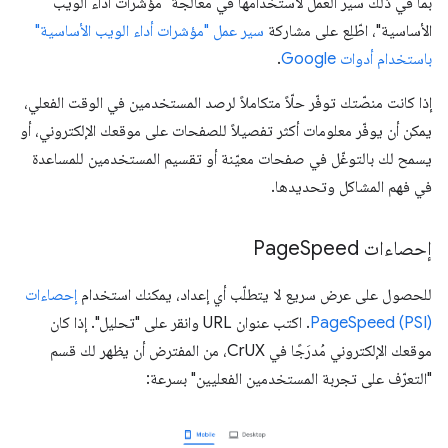
بما في ذلك سير العمل لاستخدامها في معالجة "مؤشرات أداء الويب
الأساسية"، اطّلِع على مشاركة
سير عمل "مؤشرات أداء الويب الأساسية"
باستخدام أدوات Google
.
إذا كانت منصّتك توفّر حلّاً متكاملاً لرصد المستخدمين في الوقت الفعلي،
يمكن أن يوفّر معلومات أكثر تفصيلاً للصفحات على موقعك الإلكتروني، أو
يسمح لك بالتوغّل في صفحات معيّنة أو تقسيم المستخدمين للمساعدة
في فهم المشاكل وتحديدها.
إحصاءات Page
Speed
للحصول على عرض سريع لا يتطلّب أي إعداد، يمكنك استخدام
إحصاءات
PageSpeed (PSI)
. اكتب عنوان URL وانقر على "تحليل". إذا كان
موقعك الإلكتروني مُدرَجًا في CrUX، من المفترض أن يظهر لك قسم
"التعرّف على تجربة المستخدمين الفعليين" بسرعة: