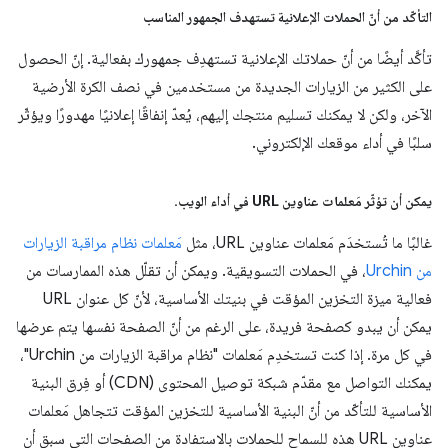
التأكّد من أنّ الحملات الإعلانية تستهدف الجمهور المناسب
تأكَّد أيضًا من أنّ حملاتك الإعلانية تستهدِف جمهورك بفعالية. إنّ الحصول
على الكثير من الزيارات الجديدة من مستخدمين في نصف الكرة الأرضية
الآخر، ولكن لا يمكنك تسليم منتجك إليهم، يُعدّ إنفاقًا إعلانيًا مهدورًا ويؤثّر
سلبًا في أداء موقعك الإلكتروني.
يمكن أن تؤثّر مَعلمات عناوين URL في أداء الويب
.
غالبًا ما تُستخدَم مَعلمات عناوين URL، مثل
مَعلمات نظام مراقبة الزيارات
من Urchin
، في الحملات التسويقية. ويمكن أن تقلّل هذه الممارسات من
فعالية ميزة التخزين المؤقت في بنيتك الأساسية، لأنّ كل عنوان URL
يمكن أن يبدو كصفحة فريدة، على الرغم من أنّ الصفحة نفسها يتم عرضها
في كل مرة. إذا كنت تستخدِم مَعلمات "نظام مراقبة الزيارات من Urchin"،
يمكنك التواصل مع مقدّم شبكة توصيل المحتوى (CDN) أو فِرق البنية
الأساسية للتأكّد من أنّ البنية الأساسية للتخزين المؤقت تتجاهل مَعلمات
عناوين URL هذه للسماح للحملات بالاستفادة من الصفحات التي سبق أن