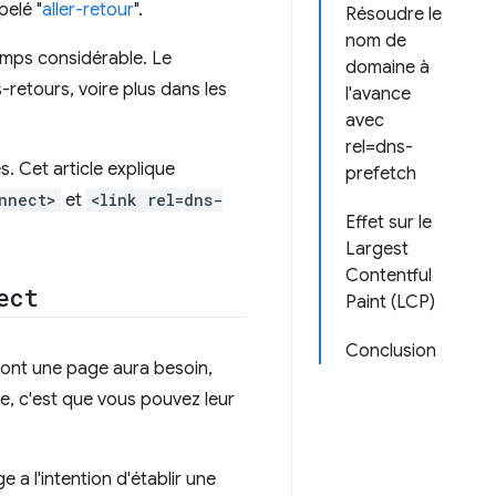
pelé "
aller-retour
".
Résoudre le
nom de
emps considérable. Le
domaine à
-retours, voire plus dans les
l'avance
avec
rel=dns-
. Cet article explique
prefetch
nnect>
et
<link rel=dns-
Effet sur le
Largest
Contentful
ect
Paint (LCP)
Conclusion
ont une page aura besoin,
le, c'est que vous pouvez leur
 a l'intention d'établir une