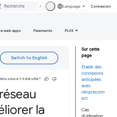
/
Connexion
ve web apps
Paiements
PLUS
Sur cette
page
Établir des
connexions
enu vous a-t-il été utile ?
anticipées
avec
 réseau
rel=preconn
ect
iorer la
Cas
d'utilisation