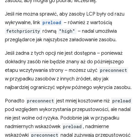
zasobu, aby mogła go pobrać wcześniej.
Jeśli nie można sprawić, aby zasoby LCP były od razu
wykrywalne, link
preload
– również z wartością
fetchpriority
równą
"high"
– nadal umożliwia
przeglądarce jak najszybsze załadowanie zasobu.
Jeśli żadna z tych opcji nie jest dostępna – ponieważ
dokładny zasób nie będzie znany aż do późniejszego
etapu wczytywania strony – możesz użyć
preconnect
w przypadku zasobów z innych źródeł, aby jak
najbardziej ograniczyć wpływ późnego wykrycia zasobu.
Ponadto
preconnect
jest mniej kosztowne niż
preload
pod względem wykorzystania przepustowości, ale nadal
nie jest wolne od ryzyka. Podobnie jak w przypadku
nadmiernych wskazówek
preload
, nadmierne
wskazówki
preconnect
nadal zużywają przepustowość