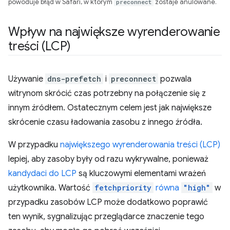
powoduje błąd w Safari, w którym
preconnect
zostaje anulowane.
Wpływ na największe wyrenderowanie
treści (LCP)
Używanie
dns-prefetch
i
preconnect
pozwala
witrynom skrócić czas potrzebny na połączenie się z
innym źródłem. Ostatecznym celem jest jak największe
skrócenie czasu ładowania zasobu z innego źródła.
W przypadku
największego wyrenderowania treści (LCP)
lepiej, aby zasoby były od razu wykrywalne, ponieważ
kandydaci do LCP
są kluczowymi elementami wrażeń
użytkownika. Wartość
fetchpriority
równa
"high"
w
przypadku zasobów LCP może dodatkowo poprawić
ten wynik, sygnalizując przeglądarce znaczenie tego