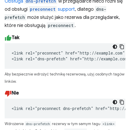
Obsługa
dns-prefetch
w przeglądarce nieco różni się
od obsługi
preconnect
support
, dlatego
dns-
prefetch
może służyć jako rezerwa dla przeglądarek,
które nie obsługują
preconnect
.
Tak
<link rel="preconnect" href="http://example.com">

<link rel="dns-prefetch" href="http://example.com"
Aby bezpiecznie wdrożyć technikę rezerwową, użyj osobnych tagów
linków.
Nie
<link rel="preconnect dns-prefetch" href="http://e
Wdrożenie
dns-prefetch
rezerwy w tym samym tagu
<link>