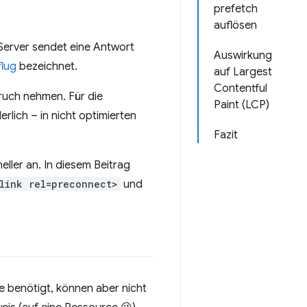
prefetch
auflösen
 Server sendet eine Antwort
Auswirkung
flug
bezeichnet.
auf Largest
Contentful
pruch nehmen. Für die
Paint (LCP)
rlich – in nicht optimierten
Fazit
ller an. In diesem Beitrag
link rel=preconnect>
und
e benötigt, können aber nicht