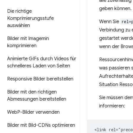
alle zuverlässi
geben können.
Die richtige
Komprimierungsstufe
Wenn Sie
rel=
auswählen
Verbindung zu 
gestartet werde
Bilder mit Imagemin
komprimieren
wenn der Brows
Animierte GIFs durch Videos für
Ressourcenhinwe
schnelleres Laden von Seiten
was passieren so
Aufrechterhalte
Responsive Bilder bereitstellen
Situation Resso
Bilder mit den richtigen
Sie müssen dem
Abmessungen bereitstellen
informieren:
Web
P-Bilder verwenden
Bilder mit Bild-CDNs optimieren