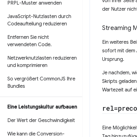
von Ihrer Seite
PRPL-Muster anwenden
der Nutzer nic
Java
Script-Nutzlasten durch
Codeaufteilung reduzieren
Streaming 
Entfernen Sie nicht
Ein weiteres Be
verwendeten Code
.
sofort mit dem
Netzwerknutzlasten reduzieren
Ursprung.
und komprimieren
Je nachdem, wie
So vergrößert Common
JS Ihre
Skripts geladen
Bundles
Wartezeit auf e
rel=prec
Eine Leistungskultur aufbauen
Der Wert der Geschwindigkeit
Eine Möglichkei
Wie kann die Conversion-
Tag hinzuzufüg