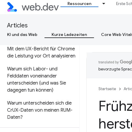
Core Web Vitals für
Ressourcen
Erste Sc
Entscheidungsträger in
Unternehmen optimieren
Articles
KI und das Web
Kurze Ladezeiten
Core Web Vital
Leistung vor Ort messen
Mit dem UX-Bericht für Chrome
die Leistung vor Ort analysieren
Warum sich Labor- und
bevorzugte Sprac
Felddaten voneinander
unterscheiden (und was Sie
Startseite
Arti
dagegen tun können)
Früh
Warum unterscheiden sich die
Cr
UX-Daten von meinen RUM-
Daten?
herst