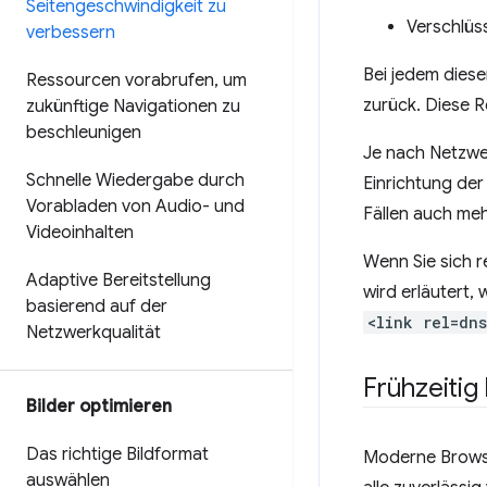
Seitengeschwindigkeit zu
Verschlüss
verbessern
Bei jedem diese
Ressourcen vorabrufen
,
um
zurück. Diese R
zukünftige Navigationen zu
beschleunigen
Je nach Netzwer
Schnelle Wiedergabe durch
Einrichtung der
Vorabladen von Audio- und
Fällen auch meh
Videoinhalten
Wenn Sie sich r
Adaptive Bereitstellung
wird erläutert,
basierend auf der
<link rel=dn
Netzwerkqualität
Frühzeitig
Bilder optimieren
Das richtige Bildformat
Moderne Brow
auswählen