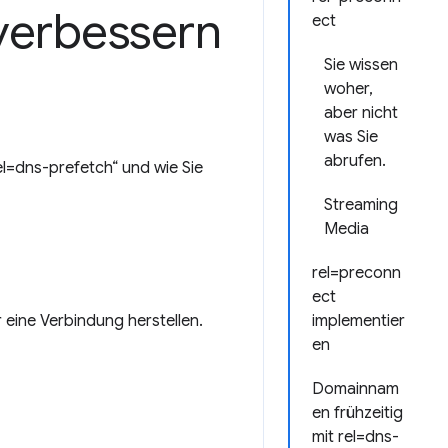
verbessern
ect
Sie wissen
woher,
aber nicht
was Sie
abrufen.
el=dns-prefetch“ und wie Sie
Streaming
Media
rel=preconn
ect
eine Verbindung herstellen.
implementier
en
Domainnam
en frühzeitig
mit rel=dns-