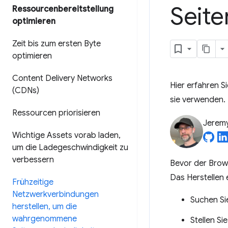
Seite
Ressourcenbereitstellung
optimieren
Zeit bis zum ersten Byte
optimieren
Content Delivery Networks
Hier erfahren S
(CDNs)
sie verwenden.
Ressourcen priorisieren
Jerem
Wichtige Assets vorab laden
,
um die Ladegeschwindigkeit zu
verbessern
Bevor der Brows
Das Herstellen 
Frühzeitige
Netzwerkverbindungen
Suchen Si
herstellen
,
um die
wahrgenommene
Stellen Si