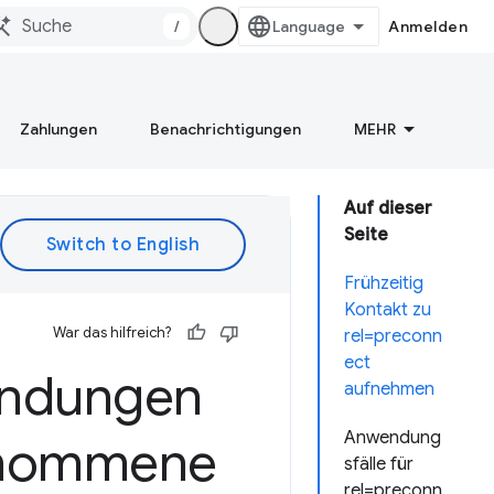
/
Anmelden
Zahlungen
Benachrichtigungen
MEHR
Auf dieser
Seite
Frühzeitig
Kontakt zu
War das hilfreich?
rel=preconn
ect
indungen
aufnehmen
Anwendung
enommene
sfälle für
rel=preconn