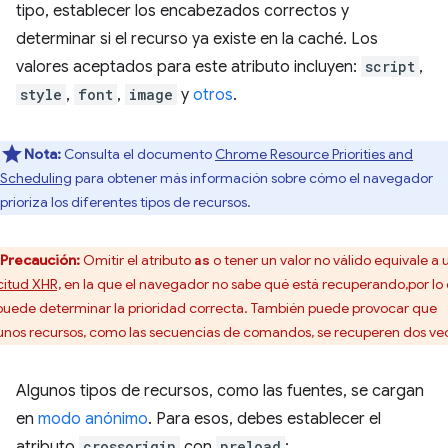
tipo, establecer los encabezados correctos y
determinar si el recurso ya existe en la caché. Los
valores aceptados para este atributo incluyen:
script
,
style
,
font
,
image
y
otros
.
Nota:
Consulta el documento
Chrome Resource Priorities and
Scheduling
para obtener más información sobre cómo el navegador
prioriza los diferentes tipos de recursos.
Precaución:
Omitir el atributo
o tener un valor no válido equivale a 
as
icitud XHR,
en la que el navegador no sabe qué está recuperando,por lo
puede determinar la prioridad correcta. También puede provocar que
unos recursos, como las secuencias de comandos, se recuperen dos ve
Algunos tipos de recursos, como las fuentes, se cargan
en
modo anónimo
. Para esos, debes establecer el
atributo
crossorigin
con
preload
: