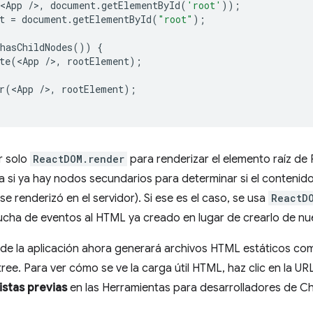
<
App
/
>
,
document
.
getElementById
(
'root'
));
t
=
document
.
getElementById
(
"root"
);
hasChildNodes
())
{
te
(
<
App
/
>
,
rootElement
);
r
(
<
App
/
>
,
rootElement
);
r solo
ReactDOM.render
para renderizar el elemento raíz de
a si ya hay nodos secundarios para determinar si el conteni
e renderizó en el servidor). Si ese es el caso, se usa
ReactD
ucha de eventos al HTML ya creado en lugar de crearlo de nu
de la aplicación ahora generará archivos HTML estáticos co
ree. Para ver cómo se ve la carga útil HTML, haz clic en la URL
istas previas
en las Herramientas para desarrolladores de C