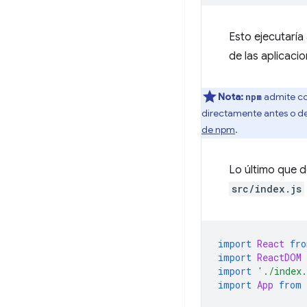
Esto ejecutarí
de las aplicacio
Nota:
admite c
npm
directamente antes o d
de npm
.
Lo último que d
src/index.js
import
React
fro
import
ReactDOM
import
'./index
import
App
from