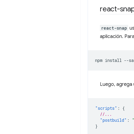
react-sna
react-snap
u
aplicación. Par
npm
install
--sa
Luego, agrega
"scripts"
:
{
//...
"postbuild"
:
}