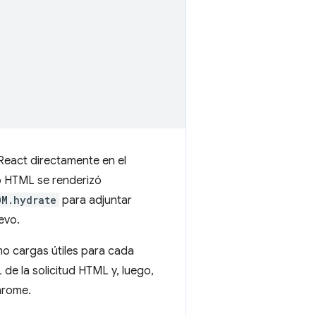
 React directamente en el
do HTML se renderizó
OM.hydrate
para adjuntar
evo.
mo cargas útiles para cada
 de la solicitud HTML y, luego,
hrome.