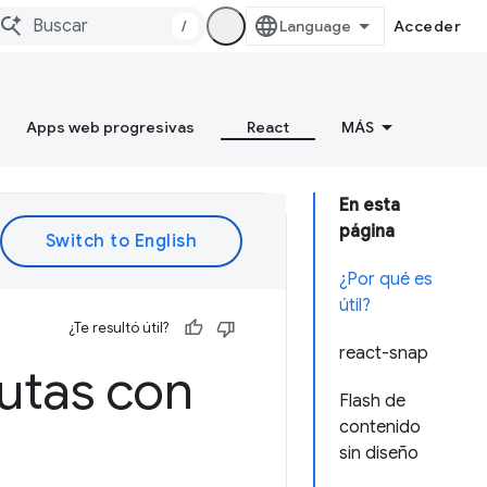
/
Acceder
Apps web progresivas
React
MÁS
En esta
página
¿Por qué es
útil?
¿Te resultó útil?
react-snap
utas con
Flash de
contenido
sin diseño