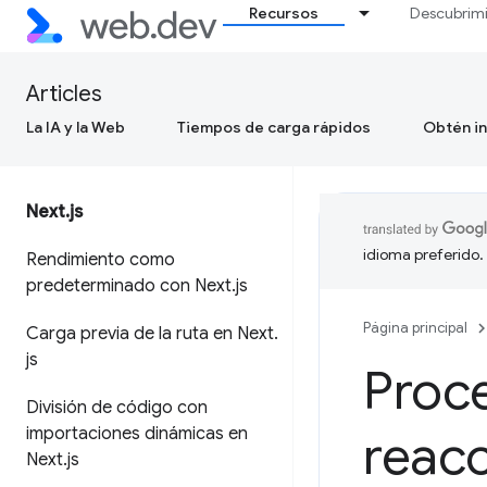
Recursos
Descubrim
Articles
La IA y la Web
Tiempos de carga rápidos
Obtén in
Next
.
js
idioma preferido.
Rendimiento como
predeterminado con Next
.
js
Página principal
Carga previa de la ruta en Next
.
js
Proce
División de código con
importaciones dinámicas en
reac
Next
.
js