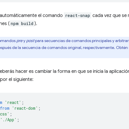
a automáticamente el comando
react-snap
cada vez que se r
nes (
npm build
).
omandos
pre
y
post
para secuencias de comandos principales y arbitrar
espués de la secuencia de comandos original, respectivamente. Obtén
eberás hacer es cambiar la forma en que se inicia la aplicació
por el siguiente:
m
'react'
;
from
'react-dom'
;
.css'
;
'./App'
;