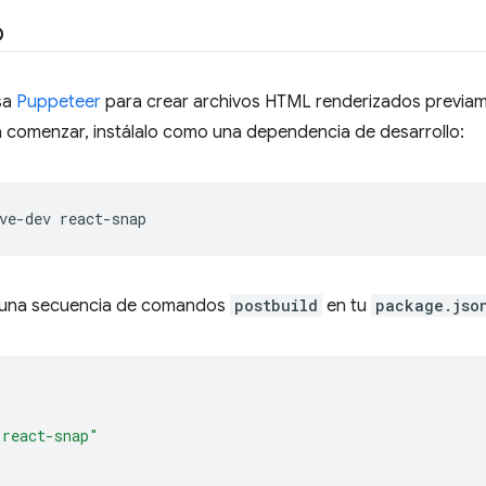
p
sa
Puppeteer
para crear archivos HTML renderizados previame
a comenzar, instálalo como una dependencia de desarrollo:
ve-dev
 una secuencia de comandos
postbuild
en tu
package.jso
"react-snap"