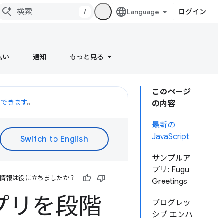
/
ログイン
払い
通知
もっと見る
このページ
聴できます
。
の内容
最新の
JavaScript
サンプルア
プリ: Fugu
情報は役に立ちましたか？
Greetings
プリを段階
プログレッ
シブ エンハ