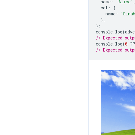
name
:
'Alice'
cat
:
{
name
:
'Dina
},
};
console
.
log
(
adve
// Expected outp
console
.
log
(
0
?
// Expected outp