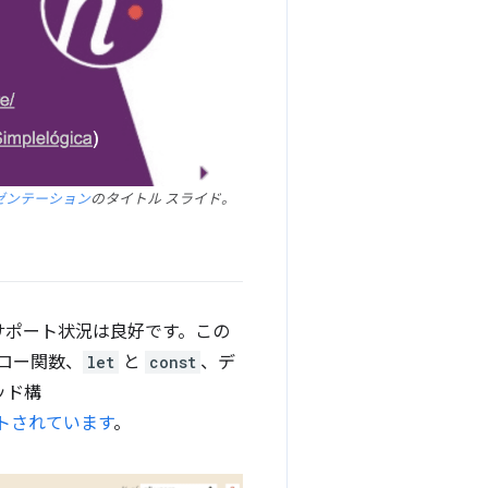
プレゼンテーション
のタイトル スライド。
ブラウザ サポート状況は良好です。この
アロー関数、
let
と
const
、デ
ッド構
トされています
。