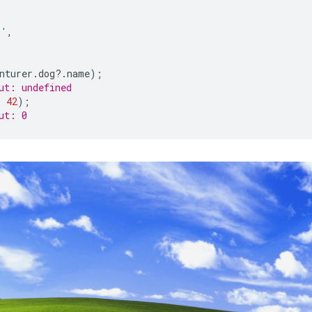
,
h'
,
nturer
.
dog
?
.
name
);
ut: undefined
?
42
);
ut: 0