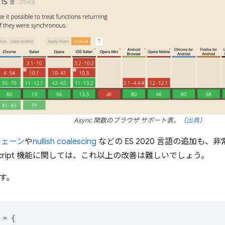
Async 関数のブラウザ サポート表。（
出典
）
チェーン
や
nullish coalescing
などの ES 2020 言語の追加も
aScript 機能に関しては、これ以上の改善は難しいでしょう。
す。
=
{