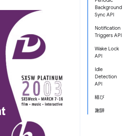
Periodic
Background
Sync API
Notification
Triggers API
Wake Lock
API
Idle
Detection
API
結び
謝辞