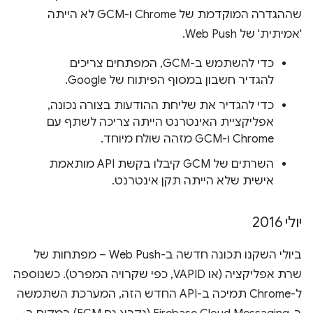
שההגדרה המוקדמת של Chrome ו-GCM לא הייתה
'אמיתית' של Web Push.
כדי להשתמש ב-GCM, המפתחים צריכים
להגדיר חשבון במסוף הפיתוח של Google.
כדי להגדיר את שליחת ההודעות בצורה נכונה,
אפליקציית האינטרנט הייתה צריכה לשתף עם
Chrome ו-GCM מזהה שולח מיוחד.
השרתים של GCM קיבלו בקשת API מותאמת
אישית שלא הייתה תקן אינטרנט.
יולי 2016
ביולי השקנו תכונה חדשה ב-Web Push – מפתחות של
שרת אפליקציה (או VAPID, כפי שקרויה המפרט). כשנוספה
ל-Chrome תמיכה ב-API החדש הזה, המערכת השתמשה