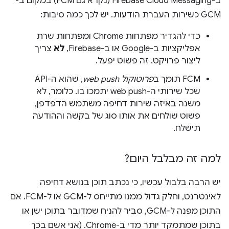
ב-Firebase Cloud Messaging (נקרא גם FCM) במקום ב-
GCM כשירות העברת הודעות. יש לכך כמה סיבות:
כדי להגדיר מפתחות Chrome ומפתחות שרת
אפליקציות ב-Google או ב-Firebase,
לא
צריך
ליצור פרויקט. זה פשוט יפעל.
פרוטוקול web push
, שהוא ה-API
שכל שירותי ה-web push יתמכו בו. כלומר, לא
משנה באיזה שירות דחיפה משתמש הדפדפן,
פשוט שולחים את אותו סוג של בקשה וההודעה
תישלח.
למה זה מבלבל היום?
יש הרבה בלבול עכשיו, כי נכתב תוכן בנושא דחיפה
לאינטרנט, וחלק גדול ממנו מתייחס ל-GCM או ל-FCM. אם
התוכן מפנה ל-GCM, סביר להניח שמדובר בתוכן ישן או
בתוכן שמתמקד יותר מדי ב-Chrome. (אני אשם בכך