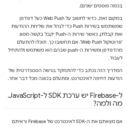
בכמה פוסטים ישנים).
במקום זאת, כדאי לחשוב על Web Push כעל דפדפן
שמשתמש בשירות Push כדי לנהל את שליחת ההודעות
ואת קבלתן, כאשר שירות ה-Push יקבל בקשה מסוג
'פרוטוקול Web Push'. אם תחשובו כך, תוכלו להתעלם
מהדפדפן ומשירות ה-push שבהם הוא משתמש ולהתחיל
לעבוד.
המדריך הזה נכתב כדי להתמקד בגישה הסטנדרטית של
הודעות דחיפה לאינטרנט, ומתעלם בכוונה מכל דבר אחר.
ל-Firebase יש ערכת SDK ל-Java
Script
.
מה ולמה?
אם מצאתם את ה-SDK לאינטרנט של Firebase וראיתם