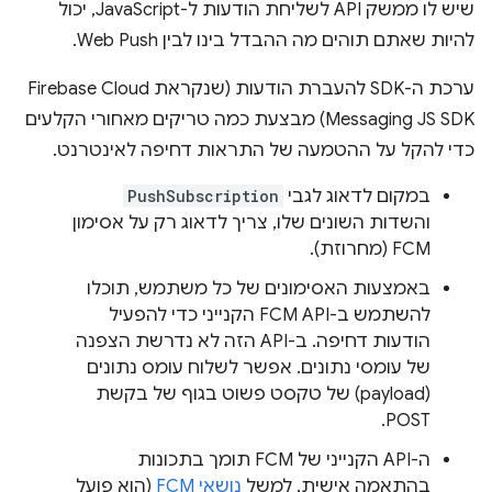
שיש לו ממשק API לשליחת הודעות ל-JavaScript, יכול
להיות שאתם תוהים מה ההבדל בינו לבין Web Push.
ערכת ה-SDK להעברת הודעות (שנקראת Firebase Cloud
Messaging JS SDK) מבצעת כמה טריקים מאחורי הקלעים
כדי להקל על ההטמעה של התראות דחיפה לאינטרנט.
במקום לדאוג לגבי
PushSubscription
והשדות השונים שלו, צריך לדאוג רק על אסימון
FCM (מחרוזת).
באמצעות האסימונים של כל משתמש, תוכלו
להשתמש ב-FCM API הקנייני כדי להפעיל
הודעות דחיפה. ב-API הזה לא נדרשת הצפנה
של עומסי נתונים. אפשר לשלוח עומס נתונים
(payload) של טקסט פשוט בגוף של בקשת
POST.
ה-API הקנייני של FCM תומך בתכונות
בהתאמה אישית, למשל
נושאי FCM
(הוא פועל