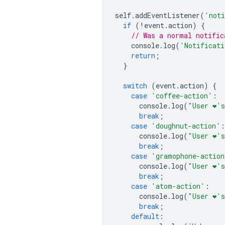
self
.
addEventListener
(
'noti
if
(
!
event
.
action
)
{
// Was a normal notific
console
.
log
(
'Notificati
return
;
}
switch
(
event
.
action
)
{
case
'coffee-action'
:
console
.
log
(
"User ❤️️'
break
;
case
'doughnut-action'
:
console
.
log
(
"User ❤️️
break
;
case
'gramophone-action
console
.
log
(
"User ❤️️'
break
;
case
'atom-action'
:
console
.
log
(
"User ❤️️'
break
;
default
: