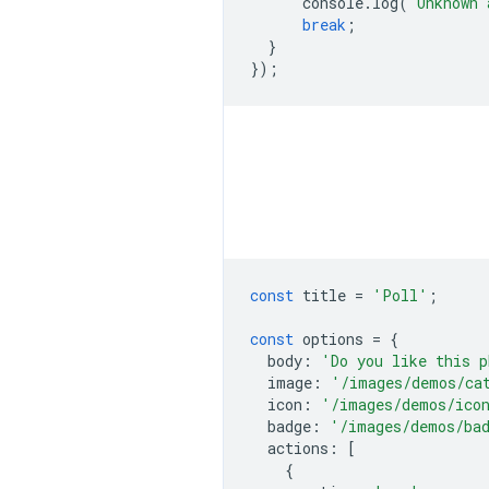
console
.
log
(
`Unknown 
break
;
}
});
const
title
=
'Poll'
;
const
options
=
{
body
:
'Do you like this 
image
:
'/images/demos/ca
icon
:
'/images/demos/ico
badge
:
'/images/demos/ba
actions
:
[
{