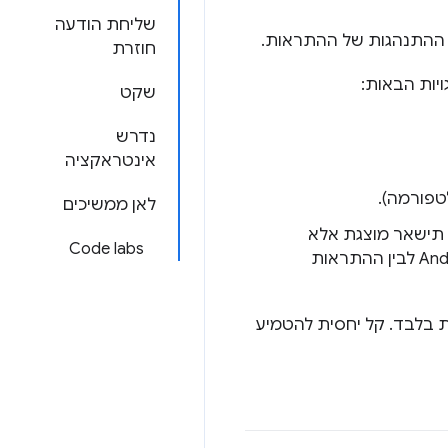
שליחת הודעה
י ההתנהגות של ההתראות.
חוזרת
יות הבאות:
שקט
נדרש
אינטראקציה
פורמה).
לאן ממשיכים
 תישאר מוצגת אלא
Code labs
אם המשתמש יבצע פעולה כלשהי לגביה. (לדוגמה, אפשר להשוות בין ההתראות ב-Android לבין ההתראות
 בלבד. קל יחסית להטמיע