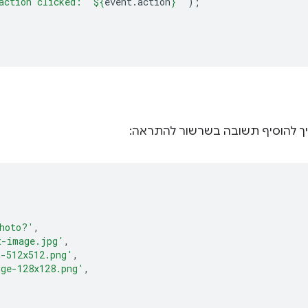
action clicked: '
${
event
.
action
}
'`
);
יך להוסיף תשובה בשרשור להתראה:
photo?'
,
t-image.jpg'
,
n-512x512.png'
,
dge-128x128.png'
,