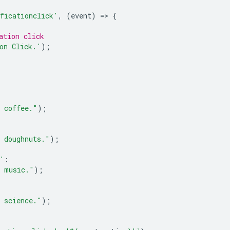
ficationclick'
,
(
event
)
=
>
{
ation click
on Click.'
);
s coffee."
);
's doughnuts."
);
'
:
s music."
);
s science."
);