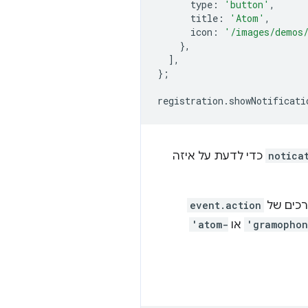
type
:
'button'
,
title
:
'Atom'
,
icon
:
'/images/demos/
},
],
};
registration
.
showNotificati
notica
כדי לדעת על איזה
רכים של
event.action
'gramophon
או
'atom-