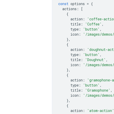
const
options
=
{
actions
:
[
{
action
:
'coffee-actio
title
:
'Coffee'
,
type
:
'button'
,
icon
:
'/images/demos/
},
{
action
:
'doughnut-act
type
:
'button'
,
title
:
'Doughnut'
,
icon
:
'/images/demos/
},
{
action
:
'gramophone-
type
:
'button'
,
title
:
'Gramophone'
,
icon
:
'/images/demos/
},
{
action
:
'atom-action