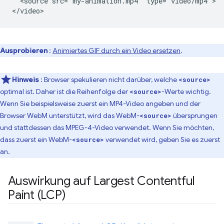
  <source src="my-animation.mp4" type="video/mp4">

Ausprobieren
:
Animiertes GIF durch ein Video ersetzen
.
Hinweis
: Browser spekulieren nicht darüber, welche
<source>
optimal ist. Daher ist die Reihenfolge der
-Werte wichtig.
<source>
Wenn Sie beispielsweise zuerst ein MP4-Video angeben und der
Browser WebM unterstützt, wird das WebM-
übersprungen
<source>
und stattdessen das MPEG-4-Video verwendet. Wenn Sie möchten,
dass zuerst ein WebM-
verwendet wird, geben Sie es zuerst
<source>
an.
Auswirkung auf Largest Contentful
Paint (LCP)