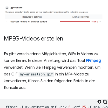
MPEG-Videos erstellen
Es gibt verschiedene Möglichkeiten, GIFs in Videos zu
konvertieren. In dieser Anleitung wird das Tool
FFmpeg
verwendet. Wenn Sie FFmpeg verwenden möchten, um
das GIF
my-animation.gif
in ein MP4-Video zu
konvertieren, führen Sie den folgenden Befehl in der
Konsole aus:
ffmpeg
-i
my-animation.gif
-b:v
0
-crf
25
-f
mp4
-vc