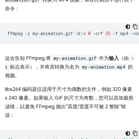
命令：
ffmpeg
-i
my-animation.gif
-b:v
0
-crf
25
-f
mp4
-vc
这会告知 FFmpeg 将
my-animation.gif
作为
输入
（由
-
i
标志表示），并将其转换为名为
my-animation.mp4
的
视频。
libx264 编码器仅适用于尺寸为偶数的文件，例如 320 像素
x 240 像素。如果输入 GIF 的尺寸为奇数，您可以添加裁剪
滤镜，以避免 FFmpeg 抛出“高度/宽度不可被 2 整除”错
误：