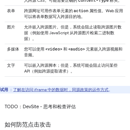
Content-Type
入跨源 CSS。可能需要正确的
标头。
action
表单
跨源网址可用作表单元素的
属性值。Web 应用
可以将表单数据写入跨源目的地。
图片
允许嵌入跨源图片。但是，系统会阻止读取跨源图片数
据（例如使用 JavaScript 从跨源图片检索二进制数
据）。
<video>
<audio>
多媒体
您可以使用
和
元素嵌入跨源视频和
音频。
文字
可以嵌入跨源脚本；但是，系统可能会阻止访问某些
API（例如跨源提取请求）。
试用
：
了解在访问 iframe 中的数据时，同源政策的运作方式
。
TODO：DevSite - 思考和检查评估
如何防范点击攻击