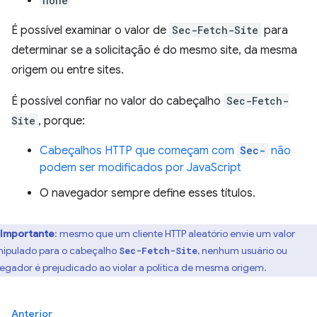
none
É possível examinar o valor de
Sec-Fetch-Site
para
determinar se a solicitação é do mesmo site, da mesma
origem ou entre sites.
É possível confiar no valor do cabeçalho
Sec-Fetch-
Site
, porque:
Cabeçalhos HTTP que começam com
Sec-
não
podem ser modificados por JavaScript
O navegador sempre define esses títulos.
Importante
:
mesmo que um cliente HTTP aleatório envie um valor
ipulado para o cabeçalho
, nenhum usuário ou
Sec-Fetch-Site
egador é prejudicado ao violar a política de mesma origem.
Anterior