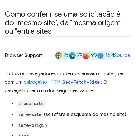
Como conferir se uma solicitação é
do "mesmo site"
,
da "mesma origem"
ou "entre sites"
76
79
90
16.4
Browser Support
Source
Todos os navegadores modernos enviam solicitações
com um
cabeçalho HTTP
Sec-Fetch-Site
. O
cabeçalho tem um dos seguintes valores:
cross-site
same-site
(se refere a esquema do mesmo site)
same-origin