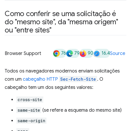
Como conferir se uma solicitação é
do "mesmo site"
,
da "mesma origem"
ou "entre sites"
76
79
90
16.4
Browser Support
Source
Todos os navegadores modernos enviam solicitações
com um
cabeçalho HTTP
Sec-Fetch-Site
. O
cabeçalho tem um dos seguintes valores:
cross-site
same-site
(se refere a esquema do mesmo site)
same-origin