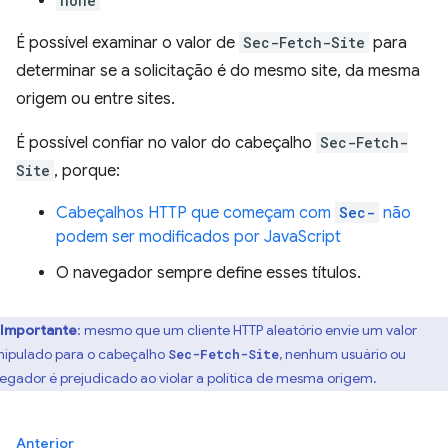
none
É possível examinar o valor de
Sec-Fetch-Site
para
determinar se a solicitação é do mesmo site, da mesma
origem ou entre sites.
É possível confiar no valor do cabeçalho
Sec-Fetch-
Site
, porque:
Cabeçalhos HTTP que começam com
Sec-
não
podem ser modificados por JavaScript
O navegador sempre define esses títulos.
Importante
:
mesmo que um cliente HTTP aleatório envie um valor
ipulado para o cabeçalho
, nenhum usuário ou
Sec-Fetch-Site
egador é prejudicado ao violar a política de mesma origem.
Anterior