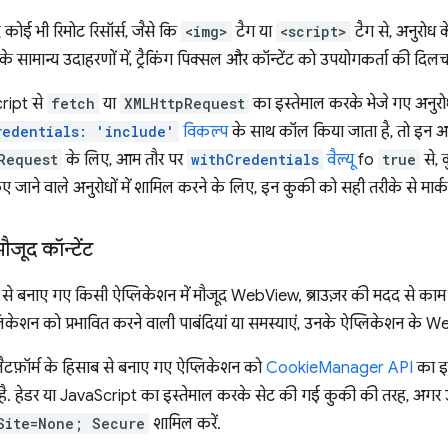
कोई भी रिमोट रिसॉर्स, जैसे कि
<img>
टैग या
<script>
टैग से, अनुरोध क
के सामान्य उदाहरणों में, ट्रैकिंग पिक्सल और कॉन्टेंट को उपयोगकर्ता की दिलच
ript से
fetch
या
XMLHttpRequest
का इस्तेमाल करके भेजे गए अनुरोध
redentials: 'include'
विकल्प
के साथ कॉल किया जाता है, तो इन अनु
Request
के लिए, आम तौर पर
withCredentials
वैल्यू
fo
true
से, 
जाने वाले अनुरोधों में शामिल करने के लिए, इन कुकी को सही तरीके से मार्क 
ौजूद कॉन्टेंट
साब से बनाए गए किसी ऐप्लिकेशन में मौजूद WebView, ब्राउज़र की मदद से का
केशन को प्रभावित करने वाली पाबंदियां या समस्याएं, उनके ऐप्लिकेशन के Web
ैटफ़ॉर्म के हिसाब से बनाए गए ऐप्लिकेशन को
CookieManager API
का इस
 है. हेडर या JavaScript का इस्तेमाल करके सेट की गई कुकी की तरह, अगर 
Site=None; Secure
शामिल करें.