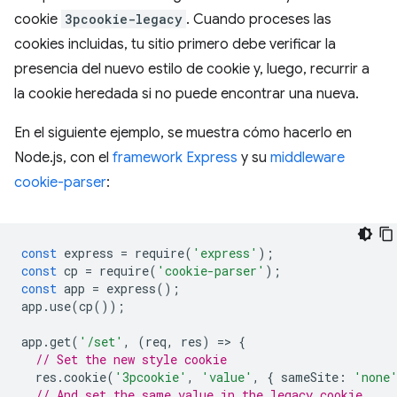
cookie
3pcookie-legacy
. Cuando proceses las
cookies incluidas, tu sitio primero debe verificar la
presencia del nuevo estilo de cookie y, luego, recurrir a
la cookie heredada si no puede encontrar una nueva.
En el siguiente ejemplo, se muestra cómo hacerlo en
Node.js, con el
framework Express
y su
middleware
cookie-parser
:
const
express
=
require
(
'express'
);
const
cp
=
require
(
'cookie-parser'
);
const
app
=
express
();
app
.
use
(
cp
());
app
.
get
(
'/set'
,
(
req
,
res
)
=
>
{
// Set the new style cookie
res
.
cookie
(
'3pcookie'
,
'value'
,
{
sameSite
:
'none
// And set the same value in the legacy cookie