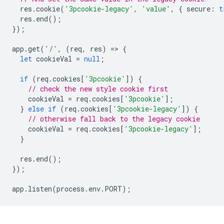
res
.
cookie
(
'3pcookie-legacy'
,
'value'
,
{
secure
:
t
res
.
end
();
});
app
.
get
(
'/'
,
(
req
,
res
)
=
>
{
let
cookieVal
=
null
;
if
(
req
.
cookies
[
'3pcookie'
])
{
// check the new style cookie first
cookieVal
=
req
.
cookies
[
'3pcookie'
];
}
else
if
(
req
.
cookies
[
'3pcookie-legacy'
])
{
// otherwise fall back to the legacy cookie
cookieVal
=
req
.
cookies
[
'3pcookie-legacy'
];
}
res
.
end
();
});
app
.
listen
(
process
.
env
.
PORT
);