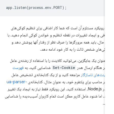
app
.
listen
(
process
.
env
.
PORT
);
ن رویکرد مستلزم آن است که شما کار اضافی برای تنظیم کوکی‌های
افی و ایجاد تغییرات در نقطه تنظیم و خواندن کوکی انجام دهید. با
ن حال، باید همه مرورگرها را صرف نظر از رفتار آنها پوشش دهد و
کی‌های شخص ثالث را به کار خود ادامه دهد.
 عنوان یک جایگزین، می‌توانید کلاینت را با استفاده از رشته‌ی عامل
ربر هنگام ارسال هدر
Set-Cookie
شناسایی کنید. به
فهرست
اینت‌های ناسازگار
مراجعه کنید و از یک کتابخانه‌ی تشخیص عامل
ربر مناسب برای پلتفرم خود، به عنوان مثال، کتابخانه‌ی
ua-parser-
در Node.js، استفاده کنید. این رویکرد فقط نیاز به ایجاد یک تغییر
رد، اما شنود عامل کاربر ممکن است تمام کاربران آسیب‌دیده را شناسایی
ند.