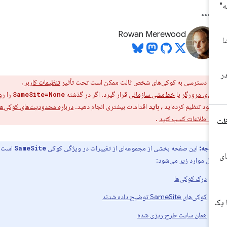
Rowan Merewood
ر:
دسترسی به کوکی‌های شخص ثالث ممکن است تحت تأثیر
تنظیمات کاربر
،
های مرورگر
یا
خط‌مشی سازمانی
قرار گیرد. اگر در گذشته
را روی
SameSite=None
خود تنظیم کرده‌اید
، باید
اقدامات بیشتری انجام دهید.
درباره محدودیت‌های کوکی‌های
 اطلاعات کسب کنید
.
توجه:
این صفحه بخشی از مجموعه‌ای از تغییرات در ویژگی کوکی
است
SameSite
مل موارد زیر می‌شود:
درک کوکی‌ها
کوکی‌های SameSite توضیح داده شدند
همان سایت طرح ریزی شده