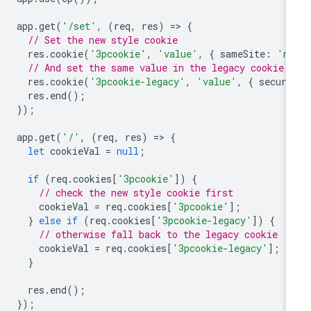
app
.
get
(
'/set'
,
(
req
,
res
)
=
>
{
// Set the new style cookie
res
.
cookie
(
'3pcookie'
,
'value'
,
{
sameSite
:
'no
// And set the same value in the legacy cookie
res
.
cookie
(
'3pcookie-legacy'
,
'value'
,
{
secure
res
.
end
();
});
app
.
get
(
'/'
,
(
req
,
res
)
=
>
{
let
cookieVal
=
null
;
if
(
req
.
cookies
[
'3pcookie'
])
{
// check the new style cookie first
cookieVal
=
req
.
cookies
[
'3pcookie'
];
}
else
if
(
req
.
cookies
[
'3pcookie-legacy'
])
{
// otherwise fall back to the legacy cookie
cookieVal
=
req
.
cookies
[
'3pcookie-legacy'
];
}
res
.
end
();
});