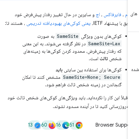
وم
،
فایرفاکس
،
اج
و سایرین در حال تغییر رفتار پیش‌فرض خود
ابق با پیشنهاد IETF،
یعنی کوکی‌های بهبودیافته تدریجی
، هستند تا:
کوکی‌های بدون ویژگی
SameSite
به صورت
SameSite=Lax
در نظر گرفته می‌شوند، به این معنی
که رفتار پیش‌فرض، محدود کردن کوکی‌ها به زمینه‌های
شخص
ثالث
است.
کوکی‌ها برای استفاده بین سایتی
باید
SameSite=None; Secure
مشخص کنند تا امکان
گنجاندن در زمینه شخص ثالث فراهم شود.
ر قبلاً این کار را نکرده‌اید، باید ویژگی‌های کوکی‌های شخص ثالث خود
 به‌روزرسانی کنید تا در آینده مسدود نشوند.
13
60
16
51
Browser Suppor