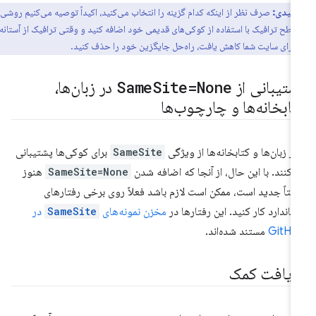
کلیدی:
صرف نظر از اینکه کدام گزینه را انتخاب می‌کنید، اکیداً توصیه می‌کنیم روشی
سطح ترافیک با استفاده از کوکی‌های قدیمی خود اضافه کنید و وقتی ترافیک از آستانه
 برای سایت شما کاهش یافت، راه‌حل جایگزین خود را حذف کنید.
شتیبانی از
Site=None
Same
در زبان‌ها،
تابخانه‌ها و چارچوب‌ها
ثر زبان‌ها و کتابخانه‌ها از ویژگی
SameSite
برای کوکی‌ها پشتیبانی
‌کنند. با این حال، از آنجا که اضافه شدن
SameSite=None
هنوز
بتاً جدید است، ممکن است لازم باشد فعلاً روی برخی رفتارهای
تاندارد کار کنید. این رفتارها در
مخزن نمونه‌های
SameSite
در
GitHu
مستند شده‌اند.
ریافت کمک