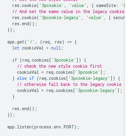
res
.
cookie
(
'3pcookie'
,
'value'
,
{
sameSite
:
'no
// And set the same value in the legacy cookie
res
.
cookie
(
'3pcookie-legacy'
,
'value'
,
{
secure
res
.
end
();
});
app
.
get
(
'/'
,
(
req
,
res
)
=
>
{
let
cookieVal
=
null
;
if
(
req
.
cookies
[
'3pcookie'
])
{
// check the new style cookie first
cookieVal
=
req
.
cookies
[
'3pcookie'
];
}
else
if
(
req
.
cookies
[
'3pcookie-legacy'
])
{
// otherwise fall back to the legacy cookie
cookieVal
=
req
.
cookies
[
'3pcookie-legacy'
];
}
res
.
end
();
});
app
.
listen
(
process
.
env
.
PORT
);