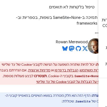
טיפול בלקוחות לא תואמים
תמיכה ב-SameSite=None בשפות, בספריות וב-
frameworks
Rowan Merewood
רה:
יכול להיות שתהיה השפעה על הגישה לקובצי Cookie של צד שלישי
דרות משתמש
,
הגבלות בדפדפן
או
מדיניות ארגונית
. אם הגדרתם בעבר
ך
בקובצי ה-Cookie,
תצטרכו
לבצע פעולות נוספות.
SameSite=None
 הגבלות על קובצי Cookie של צד שלישי
הערה:
הדף הזה הוא חלק מסדרה בנושא השינויים במאפייני קובצי ה-
C של
, שכוללת:
SameSite