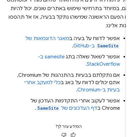
וותי פיתוח לא יודעים איפה האתר שלהם מגדיר ומשתמש
ם, במיוחד בתרחישי שימוש באתרים שונים. יכול להיות
זו הפעם הראשונה שמישהו נתקל בבעיה, אז אל תהססו
נות אלינו:
אפשר לדווח על בעיה ב
מאגר הדוגמאות של
SameSite
ב-GitHub
.
אפשר לשאול שאלה בתג
samesite ב-
.
StackOverflow
אם נתקלתם בבעיות בהתנהגות של Chromium,
אתם יכולים לדווח על באג ב
כלי למעקב אחרי
בעיות ב-Chromium
.
אפשר לעקוב אחרי התקדמות העדכון של
Chrome ב
דף העדכונים של
SameSite
.
המידע עזר לך?