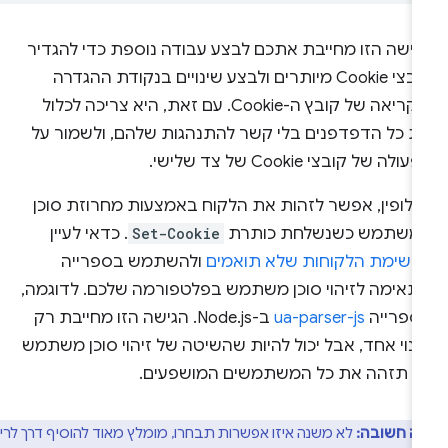
גישה הזו מחייבת אתכם לבצע עבודה נוספת כדי להגדיר
קובצי Cookie מיותרים ולבצע שינויים בנקודת ההגדרה
והקריאה של קובץ ה-Cookie. עם זאת, היא צריכה לכלול
ת כל הדפדפנים בלי קשר להתנהגות שלהם, ולשמור על
ולה של קובצי Cookie של צד שלישי.
חלופין, אפשר לזהות את הלקוח באמצעות מחרוזת סוכן
משתמש כשנשלחת כותרת
Set-Cookie
. כדאי לעיין
רשימת הלקוחות שלא תואמים
ולהשתמש בספרייה
תאימה לזיהוי סוכן משתמש בפלטפורמה שלכם. לדוגמה,
ספרייה
ua-parser-js
ב-Node.js. הגישה הזו מחייבת רק
נוי אחד, אבל יכול להיות שהשיטה של זיהוי סוכן משתמש
א תזהה את כל המשתמשים המושפעים.
ה חשובה:
לא משנה איזו אפשרות תבחרו, מומלץ מאוד להוסיף דרך לרישום