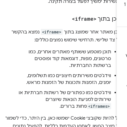
השירות ימשיך לפעול בצורה תקינה.
וכן בתוך
<iframe>
וכן מאתר אחר שמוצג בתוך
<iframe>
נמצא בהקשר
 צד שלישי. תרחישי שימוש נפוצים כוללים:
תוכן מוטמע ששותף מאתרים אחרים, כמו
סרטונים, מפות, דוגמאות קוד ופוסטים
ברשתות החברתיות.
ווידג'טים משירותים חיצוניים כמו תשלומים,
יומנים, הזמנות ותכונות של הזמנות מראש.
ווידג'טים כמו כפתורים של רשתות חברתיות או
שירותים למניעת הונאות שיוצרים
<iframes>
פחות ברורים.
יכול להיות שקובצי Cookie ישמשו כאן, בין היתר, כדי לשמור
ת מצב הסשן, לאחסן העדפות כלליות, להפעיל נתונים