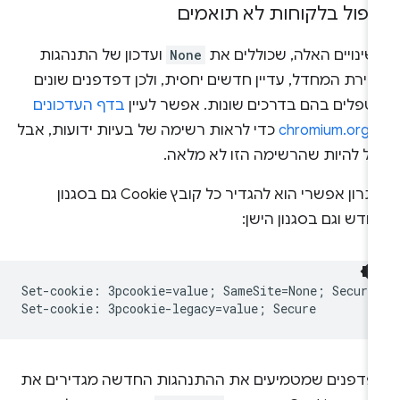
יפול בלקוחות לא תואמים
שינויים האלה, שכוללים את
None
ועדכון של התנהגות
ירת המחדל, עדיין חדשים יחסית, ולכן דפדפנים שונים
טפלים בהם בדרכים שונות. אפשר לעיין
בדף העדכונים
chromiu
כדי לראות רשימה של בעיות ידועות, אבל
כול להיות שהרשימה הזו לא מלאה.
פתרון אפשרי הוא להגדיר כל קובץ Cookie גם בסגנון
דש וגם בסגנון הישן:
Set-cookie: 3pcookie=value; SameSite=None; Secure

פדפנים שמטמיעים את ההתנהגות החדשה מגדירים את