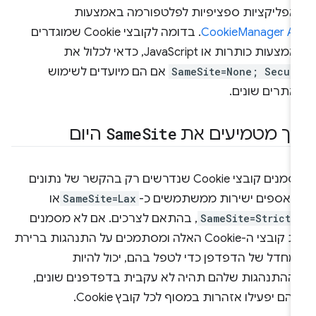
אפליקציות ספציפיות לפלטפורמה באמצעות
CookieManager AP
. בדומה לקובצי Cookie שמוגדרים
צעות כותרות או JavaScript, כדאי לכלול את
SameSite=None; Secur
אם הם מיועדים לשימוש
אתרים שונים.
יך מטמיעים את
Site
Same
היום
מסמנים קובצי Cookie שנדרשים רק בהקשר של נתונים
נאספים ישירות ממשתמשים כ-
SameSite=Lax
או
-
SameSite=Strict
, בהתאם לצרכים. אם לא מסמנים
את קובצי ה-Cookie האלה ומסתמכים על התנהגות ברירת
מחדל של הדפדפן כדי לטפל בהם, יכול להיות
ההתנהגות שלהם תהיה לא עקבית בדפדפנים שונים,
הם יפעילו אזהרות במסוף לכל קובץ Cookie.