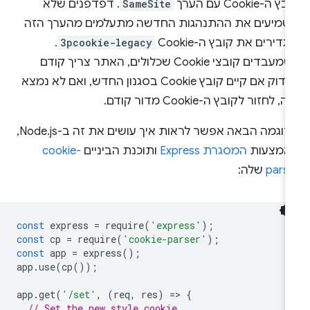
ץ ה-Cookie עם הערך
SameSite
. דפדפנים שלא
טמיעים את ההתנהגות החדשה מתעלמים מהערך הזה
גדירים את קובץ ה-Cookie ‏
3pcookie-legacy
.
כשמעבדים קובצי Cookie שכלולים, האתר צריך קודם
לבדוק אם קיים קובץ Cookie בסגנון החדש, ואם לא נמצא
ה, לחזור לקובץ ה-Cookie מדור קודם.
בדוגמה הבאה אפשר לראות איך עושים את זה ב-Node.js,
אמצעות
המסגרת Express
ותוכנת הביניים
cookie-
parse
שלה:
const
express
=
require
(
'express'
);
const
cp
=
require
(
'cookie-parser'
);
const
app
=
express
();
app
.
use
(
cp
());
app
.
get
(
'/set'
,
(
req
,
res
)
=
>
{
// Set the new style cookie