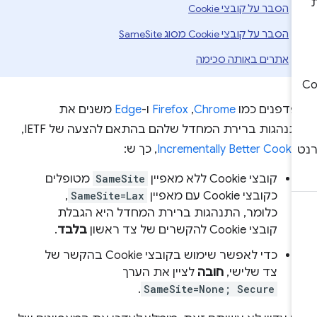
הסבר על קובצי Cookie
הסבר על קובצי Cookie מסוג SameSite
אתרים באותה סכימה
פדפנים כמו
Chrome
,‏
Firefox
ו-
Edge
משנים את
נהגות ברירת המחדל שלהם בהתאם להצעה של IETF‏,
Incrementally Better Cooki
, כך ש:
קובצי Cookie ללא מאפיין
SameSite
מטופלים
כקובצי Cookie עם מאפיין
SameSite=Lax
,
כלומר, התנהגות ברירת המחדל היא הגבלת
קובצי Cookie להקשרים של צד ראשון
בלבד
.
כדי לאפשר שימוש בקובצי Cookie בהקשר של
צד שלישי,
חובה
לציין את הערך
.
SameSite=None; Secure