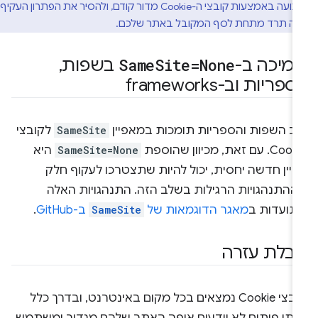
רמות התנועה באמצעות קובצי ה-Cookie מדור קודם, ולהסיר את הפתרון העקיף
ה תרד מתחת לסף המקובל באתר שלכם.
מיכה ב-
Site=None
Same
בשפות
,
פריות וב-frameworks
וב השפות והספריות תומכות במאפיין
SameSite
לקובצי
C. עם זאת, מכיוון שהוספת
SameSite=None
היא
דיין חדשה יחסית, יכול להיות שתצטרכו לעקוף חלק
ההתנהגויות הרגילות בשלב הזה. התנהגויות האלה
תועדות ב
מאגר הדוגמאות של
SameSite
ב-GitHub
.
בלת עזרה
קובצי Cookie נמצאים בכל מקום באינטרנט, ובדרך כלל