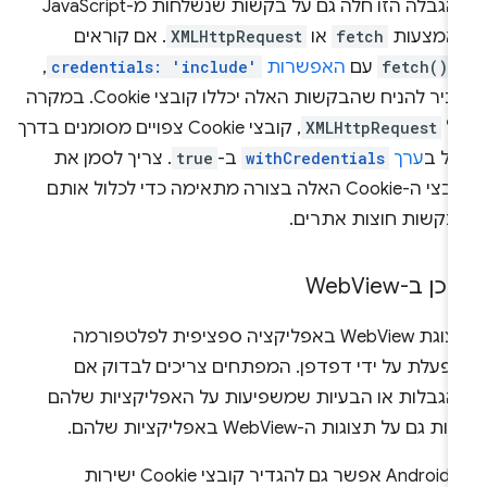
ההגבלה הזו חלה גם על בקשות שנשלחות מ-JavaScript
אמצעות
fetch
או
XMLHttpRequest
. אם קוראים
-
fetch()
עם
האפשרות
credentials: 'include'
,
סביר להניח שהבקשות האלה יכללו קובצי Cookie. במקרה
ל
XMLHttpRequest
, קובצי Cookie צפויים מסומנים בדרך
לל ב
ערך
withCredentials
ב-
true
. צריך לסמן את
קובצי ה-Cookie האלה בצורה מתאימה כדי לכלול אותם
בקשות חוצות אתרים.
כן ב-Web
View
תצוגת WebView באפליקציה ספציפית לפלטפורמה
ופעלת על ידי דפדפן. המפתחים צריכים לבדוק אם
הגבלות או הבעיות שמשפיעות על האפליקציות שלהם
ת גם על תצוגות ה-WebView באפליקציות שלהם.
ב-Android אפשר גם להגדיר קובצי Cookie ישירות