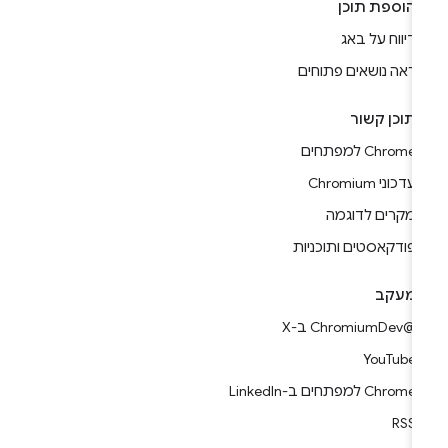
הוספת תוכן
דיווח על באג
ראה נושאים פתוחים
תוכן קשור
Chrome למפתחים
עדכוני Chromium
מקרים לדוגמה
פודקאסטים ותוכניות
מעקב
@ChromiumDev ב-X
YouTube
Chrome למפתחים ב-LinkedIn
RSS