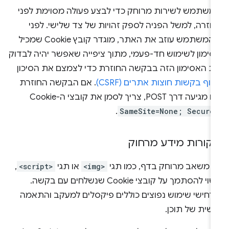
משתמש לשירות מרוחק כדי לבצע פעולה מסוימת לפני
חזרה, למשל הפניה לספק זהויות של צד שלישי. לפני
שהמשתמש עוזב את האתר, מוגדר קובץ Cookie שמכיל
סימון לשימוש חד-פעמי, מתוך ציפייה שאפשר יהיה לבדוק
ת האסימון הזה בבקשה החוזרת כדי לצמצם את הסיכון
זיוף בקשות חוצות אתרים (CSRF)
. אם הבקשה החוזרת
הזו מגיעה דרך POST, צריך לסמן את קובצי ה-Cookie
.
SameSite=None; Secure
קורות מידע מרחוק
ל משאב מרוחק בדף, כמו תגי
<img>
או תגי
<script>
,
עשוי להסתמך על קובצי Cookie שנשלחים עם בקשה.
רחישי שימוש נפוצים כוללים פיקסלים למעקב והתאמה
שית של תוכן.