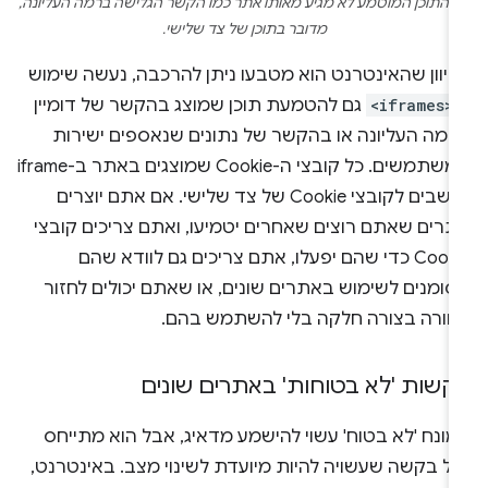
 התוכן המוטמע לא מגיע מאותו אתר כמו הקשר הגלישה ברמה העליונה,
מדובר בתוכן של צד שלישי.
כיוון שהאינטרנט הוא מטבעו ניתן להרכבה, נעשה שימוש
<iframes>
גם להטמעת תוכן שמוצג בהקשר של דומיין
רמה העליונה או בהקשר של נתונים שנאספים ישירות
ממשתמשים. כל קובצי ה-Cookie שמוצגים באתר ב-iframe
נחשבים לקובצי Cookie של צד שלישי. אם אתם יוצרים
תרים שאתם רוצים שאחרים יטמיעו, ואתם צריכים קובצי
Cookie כדי שהם יפעלו, אתם צריכים גם לוודא שהם
סומנים לשימוש באתרים שונים, או שאתם יכולים לחזור
חורה בצורה חלקה בלי להשתמש בהם.
קשות 'לא בטוחות' באתרים שונים
מונח 'לא בטוח' עשוי להישמע מדאיג, אבל הוא מתייחס
כל בקשה שעשויה להיות מיועדת לשינוי מצב. באינטרנט,