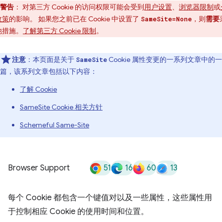
警告
：
对第三方 Cookie 的访问权限可能会受到
用户设置
、
浏览器限制
或
政策
的影响。 如果您之前已在 Cookie 中设置了
，则
需要
SameSite=None
他措施。
了解第三方 Cookie 限制
。
注意
：本页面是关于
Cookie 属性变更的一系列文章中的一
SameSite
篇，该系列文章包括以下内容：
了解 Cookie
SameSite Cookie 相关方针
Schemeful Same-Site
51
16
60
13
Browser Support
每个 Cookie 都包含一个键值对以及一些属性，这些属性用
于控制相应 Cookie 的使用时间和位置。