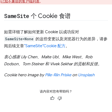
看
已知不兼容的客户端列表
。
Same
Site
个 Cookie 食谱
如需详细了解如何更新 Cookie 以成功应对
SameSite=None
的这些变更以及浏览器行为的差异，请参
阅后续文章
“SameSite”Cookie 配方
。
衷心感谢 Lily Chen、Malte Ubl、Mike West、Rob
Dodson、Tom Steiner 和 Vivek Sekhar 的贡献和反馈。
Cookie hero image by
Pille-Riin Priske
on
Unsplash
该内容对您有帮助吗？