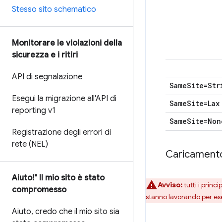
Stesso sito schematico
Monitorare le violazioni della
sicurezza e i ritiri
API di segnalazione
Same
Site=Str
Esegui la migrazione all'API di
Same
Site=Lax
reporting v1
Same
Site=Non
Registrazione degli errori di
rete (NEL)
Caricamento
Aiuto!" Il mio sito è stato
Avviso:
tutti i princ
compromesso
stanno lavorando per ese
Aiuto
,
credo che il mio sito sia