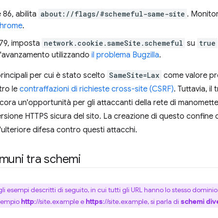
86, abilita
about://flags/#schemeful-same-site
. Monito
Chrome
.
 79, imposta
network.cookie.sameSite.schemeful
su
true
l'avanzamento utilizzando
il problema Bugzilla
.
rincipali per cui è stato scelto
SameSite=Lax
come valore pred
tro le
contraffazioni di richieste cross-site (CSRF)
. Tuttavia, i
ora un'opportunità per gli attaccanti della rete di manomette
 versione HTTPS sicura del sito. La creazione di questo confine c
ulteriore difesa contro questi attacchi.
muni tra schemi
li esempi descritti di seguito, in cui tutti gli URL hanno lo stesso domini
esempio
http
://site.example e
https
://site.example, si parla di
schemi div