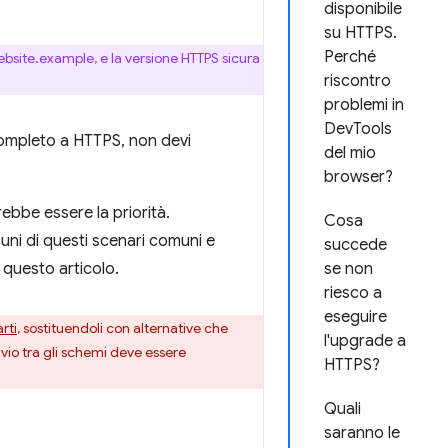
disponibile
su HTTPS.
Perché
ebsite.example, e la versione HTTPS sicura
riscontro
problemi in
DevTools
completo a HTTPS, non devi
del mio
browser?
bbe essere la priorità.
Cosa
cuni di questi scenari comuni e
succede
n questo articolo.
se non
riesco a
eseguire
rti
, sostituendoli con alternative che
l'upgrade a
nvio tra gli schemi deve essere
HTTPS?
Quali
saranno le