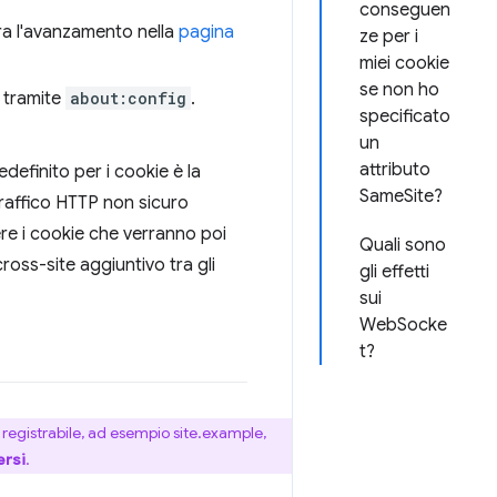
conseguen
ra l'avanzamento nella
pagina
ze per i
miei cookie
se non ho
tramite
about:config
.
specificato
un
attributo
efinito per i cookie è la
SameSite?
l traffico HTTP non sicuro
re i cookie che verranno poi
Quali sono
ross-site aggiuntivo tra gli
gli effetti
sui
WebSocke
t?
o registrabile, ad esempio site.example,
ersi
.