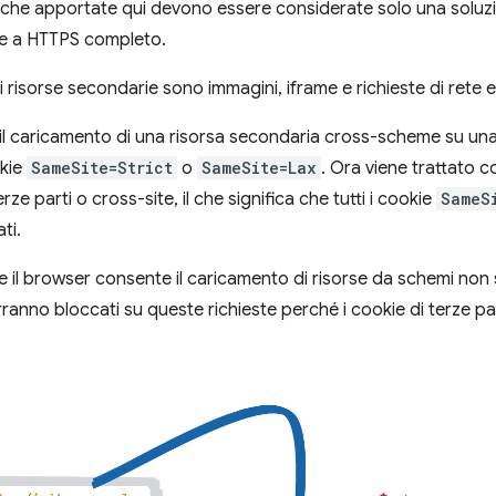
fiche apportate qui devono essere considerate solo una sol
de a HTTPS completo.
i risorse secondarie sono immagini, iframe e richieste di rete
il caricamento di una risorsa secondaria cross-scheme su una
okie
SameSite=Strict
o
SameSite=Lax
. Ora viene trattato c
rze parti o cross-site, il che significa che tutti i cookie
SameS
ti.
se il browser consente il caricamento di risorse da schemi non 
erranno bloccati su queste richieste perché i cookie di terze pa