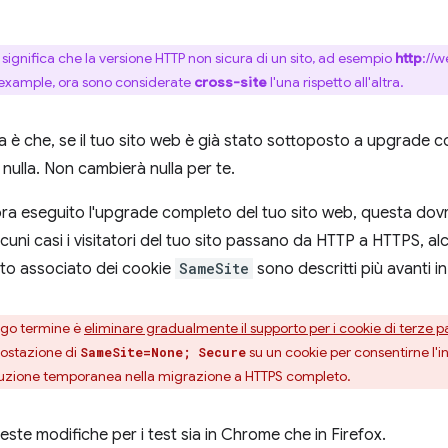
 significa che la versione HTTP non sicura di un sito, ad esempio
http
://w
.example, ora sono considerate
cross-site
l'una rispetto all'altra.
a è che, se il tuo sito web è già stato sottoposto a upgrade 
nulla. Non cambierà nulla per te.
ra eseguito l'upgrade completo del tuo sito web, questa dovre
alcuni casi i visitatori del tuo sito passano da HTTP a HTTPS, al
to associato dei cookie
SameSite
sono descritti più avanti i
ungo termine è
eliminare gradualmente il supporto per i cookie di terze pa
postazione di
su un cookie per consentirne l'i
SameSite=None; Secure
luzione temporanea nella migrazione a HTTPS completo.
este modifiche per i test sia in Chrome che in Firefox.