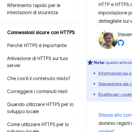
HTTP e HTTPS di
Riferimento rapido per le
intestazioni di sicurezza
impostazione pr
dettagliate sui 
Connessioni sicure con HTTPS
Steven
Perché HTTPS è importante
Attivazione di HTTPS sui tuoi
Nota:
questo articolo
server
Informazioni sui 
Che cos'è il contenuto misto?
Spiegazione dei 
Correggere i contenuti misti
Ricette per i coo
Quando utilizzare HTTPS per lo
sviluppo locale
Stessa sito co
dominio registra
Come utilizzare HTTPS per lo
sviluppo locale
origine"
.