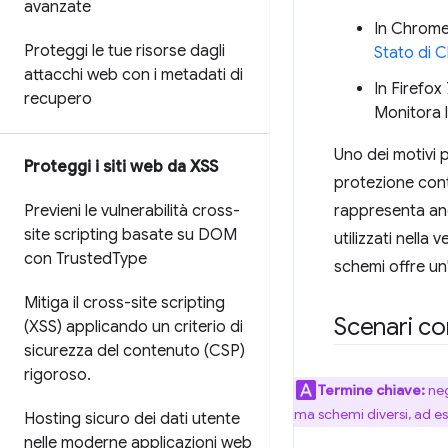
avanzate
In Chrome 
Proteggi le tue risorse dagli
Stato di 
attacchi web con i metadati di
In Firefox
recupero
Monitora 
Uno dei motivi p
Proteggi i siti web da XSS
protezione con
Previeni le vulnerabilità cross-
rappresenta anc
site scripting basate su DOM
utilizzati nella
con Trusted
Type
schemi offre un'
Mitiga il cross-site scripting
Scenari co
(XSS) applicando un criterio di
sicurezza del contenuto (CSP)
rigoroso
.
Termine chiave:
neg
ma schemi diversi, ad 
Hosting sicuro dei dati utente
nelle moderne applicazioni web