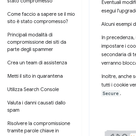
stato compromesso
Eventuali modi
esegui l'upgra
Come faccio a sapere se il mio
sito è stato compromesso?
Alcuni esempi d
Principali modalità di
In precedenza, 
compromissione dei siti da
impostare i co
parte degli spammer
secondaria di te
Crea un team di assistenza
verranno blocca
Metti il sito in quarantena
Inoltre, anche 
tutti i cookie v
Utilizza Search Console
Secure
.
Valuta i danni causati dallo
spam
Risolvere la compromissione
tramite parole chiave in