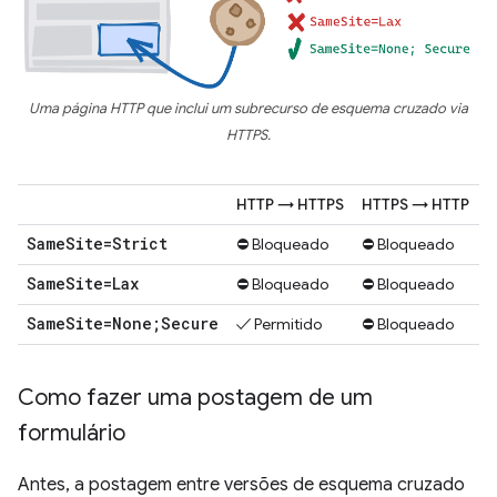
Uma página HTTP que inclui um subrecurso de esquema cruzado via
HTTPS.
HTTP → HTTPS
HTTPS → HTTP
Same
Site=Strict
⛔ Bloqueado
⛔ Bloqueado
Same
Site=Lax
⛔ Bloqueado
⛔ Bloqueado
Same
Site=None;Secure
✓ Permitido
⛔ Bloqueado
Como fazer uma postagem de um
formulário
Antes, a postagem entre versões de esquema cruzado