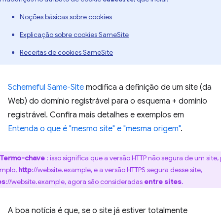
Noções básicas sobre cookies
Explicação sobre cookies SameSite
Receitas de cookies SameSite
Schemeful Same-Site
modifica a definição de um site (da
Web) do domínio registrável para o esquema + domínio
registrável. Confira mais detalhes e exemplos em
Entenda o que é "mesmo site" e "mesma origem"
.
Termo-chave
: isso significa que a versão HTTP não segura de um site,
mplo,
http
://website.example, e a versão HTTPS segura desse site,
ps
://website.example, agora são consideradas
entre sites
.
A boa notícia é que, se o site já estiver totalmente