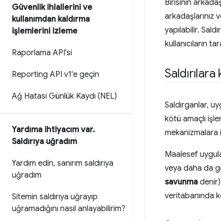
Birisinin arkadaş
Güvenlik ihlallerini ve
arkadaşlarınız v
kullanımdan kaldırma
yapılabilir. Sald
işlemlerini izleme
kullanıcıların ta
Raporlama API'si
Saldırılara
Reporting API v1'e geçin
Ağ Hatası Günlük Kaydı (NEL)
Saldırganlar, uy
kötü amaçlı işle
Yardıma ihtiyacım var
.
mekanizmalara ih
Saldırıya uğradım
Maalesef uygula
Yardım edin
,
sanırım saldırıya
veya daha da gec
uğradım
savunma
denir)
veritabanında ko
Sitemin saldırıya uğrayıp
uğramadığını nasıl anlayabilirim?