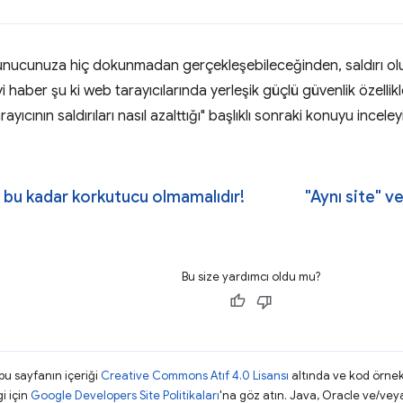
 sunucunuza hiç dokunmadan gerçekleşebileceğinden, saldırı ol
i haber şu ki web tarayıcılarında yerleşik güçlü güvenlik özellikl
ayıcının saldırıları nasıl azalttığı" başlıklı sonraki konuyu inceley
 bu kadar korkutucu olmamalıdır!
"Aynı site" v
Bu size yardımcı oldu mu?
 bu sayfanın içeriği
Creative Commons Atıf 4.0 Lisansı
altında ve kod örnek
gi için
Google Developers Site Politikaları
'na göz atın. Java, Oracle ve/veya s