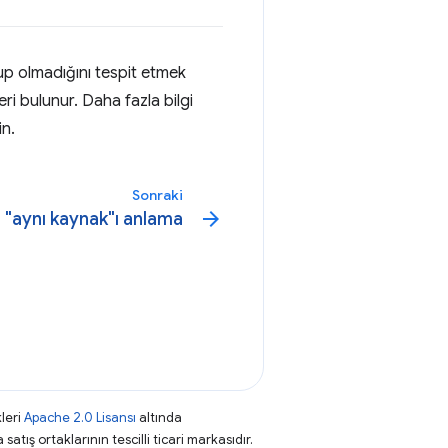
up olmadığını tespit etmek
eri bulunur. Daha fazla bilgi
in.
Sonraki
arrow_forward
e "aynı kaynak"ı anlama
leri
Apache 2.0 Lisansı
altında
atış ortaklarının tescilli ticari markasıdır.