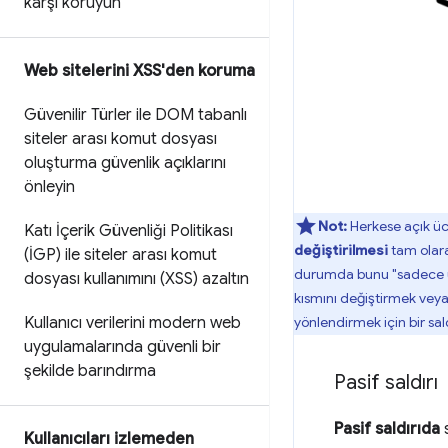
karşı koruyun
Web sitelerini XSS'den koruma
Güvenilir Türler ile DOM tabanlı
siteler arası komut dosyası
oluşturma güvenlik açıklarını
önleyin
Not:
Herkese açık üc
Katı İçerik Güvenliği Politikası
değiştirilmesi
tam olara
(İGP) ile siteler arası komut
durumda bunu "sadece ücr
dosyası kullanımını (XSS) azaltın
kısmını değiştirmek veya 
Kullanıcı verilerini modern web
yönlendirmek için bir sald
uygulamalarında güvenli bir
şekilde barındırma
Pasif saldırı
Pasif saldırıda
s
Kullanıcıları izlemeden