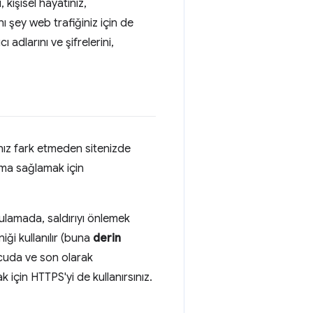
 kişisel hayatınız,
nı şey web trafiğiniz için de
ı adlarını ve şifrelerini,
ınız fark etmeden sitenizde
ruma sağlamak için
ulamada, saldırıyı önlemek
iği kullanılır (buna
derin
ucuda ve son olarak
k için HTTPS'yi de kullanırsınız.