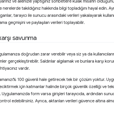
larınız ve ailenizle yaptığınız sohbetlere kulak misafiri olduğunu,
e nerelerde takıldığınız hakkında bilgi topladığını hayal edin. Ay
ırganlar, tarayıcı ile sunucu arasındaki verileri yakalayarak kullanıc
rama geçmişini ve paylaşılan verileri toplayabilir.
 karşı savunma
gulamanıza doğrudan zarar verebilir veya siz ya da kullanıcılar
mler gerçekleştirebilir. Saldırılar algılamak ve bunlara karşı ko
tiyacınız vardır.
manızı% 100 güvenli hale getirecek tek bir çözüm yoktur. Uyg
iktirmek için katmanlar halinde birçok güvenlik özelliği ve tekn
. Uygulamanızda form varsa girişleri tarayıcıda, ardından sun
ntrol edebilirsiniz. Ayrıca, aktarılan verileri güvence altına alma