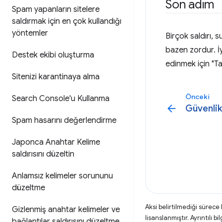
Son adım
Spam yapanların sitelere
saldırmak için en çok kullandığı
yöntemler
Birçok saldırı,
bazen zordur. İy
Destek ekibi oluşturma
edinmek için "Tar
Sitenizi karantinaya alma
Önceki
Search Console'u Kullanma
arrow_back
Güvenlik
Spam hasarını değerlendirme
Japonca Anahtar Kelime
saldırısını düzeltin
Anlamsız kelimeler sorununu
düzeltme
Aksi belirtilmediği sürece
Gizlenmiş anahtar kelimeler ve
lisanslanmıştır. Ayrıntılı bil
bağlantılar saldırısını düzeltme