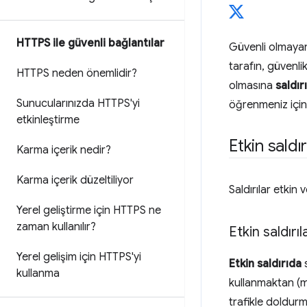
HTTPS ile güvenli bağlantılar
Güvenli olmayan u
tarafın, güvenli
HTTPS neden önemlidir?
olmasına
saldırı
Sunucularınızda HTTPS'yi
öğrenmeniz için 
etkinleştirme
Etkin saldır
Karma içerik nedir?
Karma içerik düzeltiliyor
Saldırılar etkin v
Yerel geliştirme için HTTPS ne
zaman kullanılır?
Etkin saldırıl
Yerel gelişim için HTTPS'yi
Etkin saldırıda
s
kullanma
kullanmaktan (m
trafikle doldurma