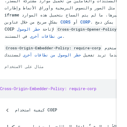
المستندات والعاملين من تحميل موارد مشتركة المصدر،
مثل الصور والنصوص البرمجية وأوراق الأنماط وإطارات
iframe وغيرها، ما لم يتم السماح بتحميل هذه الموارد
. يمكن دمج
CORP
أو
CORS
بشكلٍ صريح من خلال عناوين
 مع
لإتاحة
حظر الوصول
Cross-Origin-Opener-Policy
في المستند.
من نطاقات أخرى
استخدِم
Cross-Origin-Embedder-Policy: require-corp
عندما تريد تفعيل
حظر الوصول من نطاقات أخرى
مثال على الاستخدام
Cross-Origin-Embedder-Policy: require-corp
كيفية استخدام COEP