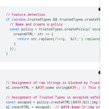
// Feature detection
if
(
window
.
trustedTypes
 && 
trustedTypes
.
createPol
// Name and create a policy
const
policy
=
trustedTypes
.
createPolicy
(
'escap
createHTML
:
str
=
>
{
return
str
.
replace
(
/\</g, '&lt;').replace(/
}
});
}
// Assignment of raw strings is blocked by Truste
el
.
innerHTML
=
&
#
39
;
some
string
&
#
39
;;
// This th
// Assignment of Trusted Types is accepted safely
const
escaped
=
policy
.
createHTML
(
&
#
39
;
&
lt
;
img
s
el
.
innerHTML
=
escaped
;
// &#39;&amp;lt;img src