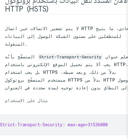
الأمان المشدَّد لنقل البيانات باستخدام بروتوكول
HTTP ‏ (HSTS)
لا يتم تشفير الاتصالات عبر اتصال HTTP عادي، ما يتيح
للمتطفلين على مستوى الشبكة الوصول إلى البيانات
المنقولة.
يُعلم عنوان
المتصفّح بأنّه
Strict-Transport-Security
يجب ألا يتم تحميل الموقع الإلكتروني باستخدام HTTP،
بل يجب استخدام HTTPS بدلاً من ذلك. وبعد ضبطه،
سيستخدم المتصفّح بروتوكول HTTPS بدلاً من HTTP للوصول
إلى النطاق بدون إعادة توجيه لمدة محددة في العنوان.
مثال على الاستخدام
Strict-Transport-Security: max-age=31536000