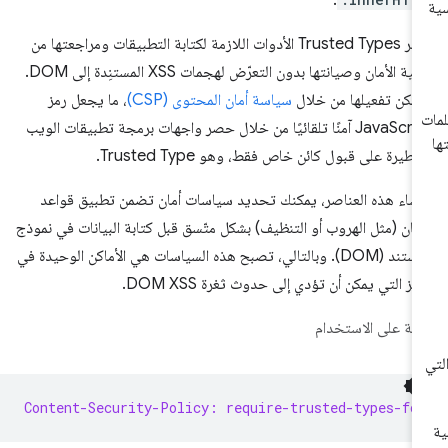
.
توفّر Trusted Types الأدوات اللازمة لكتابة التطبيقات ومراجعتها من
ناحية الأمان وصيانتها بدون التعرّض لهجمات XSS المستنِدة إلى DOM.
مكن تفعيلها من خلال
سياسة أمان المحتوى (CSP)
، ما يجعل رمز
JavaScript آمنًا تلقائيًا من خلال حصر واجهات برمجة تطبيقات الويب
خطيرة على قبول كائن خاص فقط، وهو Trusted Type.
نشاء هذه العناصر، يمكنك تحديد سياسات أمان تضمن تطبيق قواعد
أمان (مثل الهروب أو التنظيف) بشكل متّسق قبل كتابة البيانات في نموذج
المستند (DOM). وبالتالي، تصبح هذه السياسات هي الأماكن الوحيدة في
رمز التي يمكن أن تؤدي إلى حدوث ثغرة DOM XSS.
ثلة على الاستخدام
Content-Security-Policy: require-trusted-types-fo