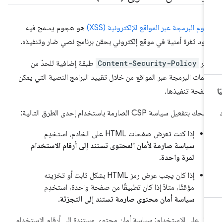
وم البرمجة عبر المواقع الإلكترونية (XSS)
هو هجوم يسمح فيه
ود ثغرة أمنية في موقع إلكتروني بحقن برنامج نصي ضار وتنفيذه.
فّر
Content-Security-Policy
طبقة إضافية للحدّ من
مات البرمجة عبر المواقع من خلال تقييد البرامج النصية التي يمكن
صفحة تنفيذها.
ك بتفعيل سياسة CSP الصارمة باستخدام إحدى الطرق التالية:
إذا كنت تعرض صفحات HTML على الخادم، استخدِم
سياسة صارمة لأمان المحتوى تستند إلى أرقام الاستخدام
لمرة واحدة
.
إذا كان يجب عرض رمز HTML بشكل ثابت أو تخزينه
مؤقتًا، مثلاً إذا كان تطبيقًا من صفحة واحدة، استخدِم
سياسة أمان محتوى صارمة تستند إلى التجزئة
.
ال على الاستخدام: سياسة أمان محتوى مستندة إلى أرقام الاستخدام