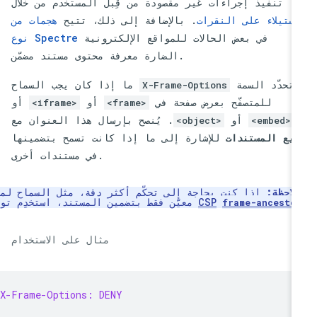
تنفيذ إجراءات غير مقصودة من قِبل المستخدم من خلال
استيلاء على النقرات
. بالإضافة إلى ذلك، تتيح
هجمات من
في بعض الحالات للمواقع الإلكترونية
نوع Spectre
الضارة معرفة محتوى مستند مضمّن.
تحدّد السمة
ما إذا كان يجب السماح
X-Frame-Options
للمتصفّح بعرض صفحة في
أو
أو
<iframe>
<frame>
أو
. يُنصح بإرسال هذا العنوان مع
<object>
<embed>
ميع المستندات
للإشارة إلى ما إذا كانت تسمح بتضمينها
في مستندات أخرى.
لاحظة:
إذا كنت بحاجة إلى تحكّم أكثر دقة، مثل السماح لمصدر
CSP
معيّن فقط بتضمين المستند، استخدِم توجيه
frame-ancesto
مثال على الاستخدام
X-Frame-Options: DENY