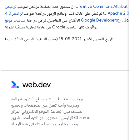
إنّ محتوى هذه الصفحة مرخّص بموجب
ترخيص Creative Commons Attribution
.
ما لم يُنصّ على خلاف ذلك، ونماذج الرموز مرخّصة بموجب
. إنّ Java
للاطّلاع على التفاصيل، يُرجى مراجعة
هي علامة تجارية مسجَّلة لشركة Oracle و/أو شركائها التابعين.
تاريخ التعديل الأخير: 2021-05-18 (حسب التوقيت العالمي المتفَّق عليه)
نريد مساعدتك في إنشاء مواقع إلكترونية رائعة
وسريعة وآمنة تعمل عبر المتصفحات ولجميع
المستخدمين. يُعدّ هذا الموقع الإلكتروني المركز
الرئيسي للمحتوى الذي كتبه أعضاء فريق Chrome
وخبراء خارجيين لمساعدتك في هذه الرحلة.