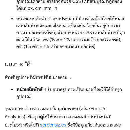
อุปกรณ์ใดก็ตาม ตัวอย่างหน่วย CSS แบบสัมบูรณ์ที่ถูกต้อง
ได้แก่ px, cm, mm, in
หน่วยแบบสัมพัทธ์: องค์ประกอบที่มีการจัดสไตล์โดยใช้หน่วย
แบบสัมพัทธ์จะแสดงในขนาดที่ต่างกัน โดยขึ้นอยู่กับความ
ยาวแบบสัมพัทธ์ที่ระบุ ตัวอย่างหน่วย CSS แบบสัมพัทธ์ที่ถูก
ต้อง ได้แก่ %, vw (1vw = 1% ของความกว้างของวิวพอร์ต),
em (1.5 em = 1.5 เท่าของขนาดแบบอักษร)
แนวทาง "ดี"
สำหรับรูปภาพที่มีการปรับขนาดตาม…
หน่วยสัมพัทธ์
: ปรับขนาดรูปภาพเป็นขนาดที่จะใช้ได้กับทุก
อุปกรณ์
คุณอาจพบว่าการตรวจสอบข้อมูลวิเคราะห์ (เช่น Google
Analytics) เพื่อดูว่าผู้ใช้ใช้ขนาดการแสดงผลใดกันบ้างนั้นมี
ประโยชน์ หรือไปที่
screensiz.es
ซึ่งมีข้อมูลเกี่ยวกับจอแสดงผล