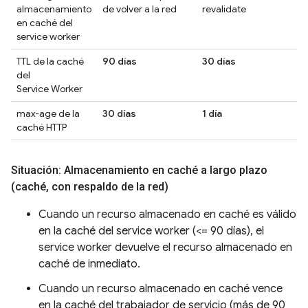
almacenamiento
de volver a la red
revalidate
c
en caché del
service worker
TTL de la caché
90 días
30 días
1
del
Service Worker
max-age de la
30 días
1 día
1
caché HTTP
Situación: Almacenamiento en caché a largo plazo
(caché
,
con respaldo de la red)
Cuando un recurso almacenado en caché es válido
en la caché del service worker (<= 90 días), el
service worker devuelve el recurso almacenado en
caché de inmediato.
Cuando un recurso almacenado en caché vence
en la caché del trabajador de servicio (más de 90