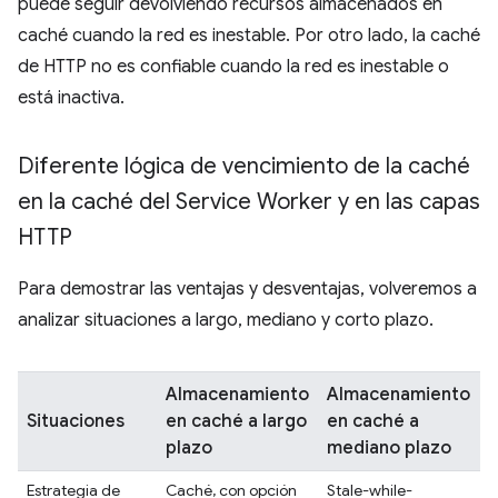
puede seguir devolviendo recursos almacenados en
caché cuando la red es inestable. Por otro lado, la caché
de HTTP no es confiable cuando la red es inestable o
está inactiva.
Diferente lógica de vencimiento de la caché
en la caché del Service Worker y en las capas
HTTP
Para demostrar las ventajas y desventajas, volveremos a
analizar situaciones a largo, mediano y corto plazo.
Almacenamiento
Almacenamiento
Situaciones
en caché a largo
en caché a
e
plazo
mediano plazo
c
Estrategia de
Caché, con opción
Stale-while-
L