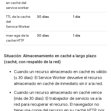
en caché del
service worker
TTL de la caché
30 días
1 día
1
del
Service Worker
max-age de la
30 días
1 día
1
caché HTTP
Situación: Almacenamiento en caché a largo plazo
(caché
,
con respaldo de la red)
Cuando un recurso almacenado en caché es válido
(≤ 30 días): El Service Worker devuelve el recurso
almacenado en caché de inmediato sin ir a la red.
Cuando un recurso almacenado en caché vence
(más de 30 días): El trabajador de servicio va a la
red para recuperar el recurso. El navegador no
tiene una copia del recurso en su caché HTTP, por