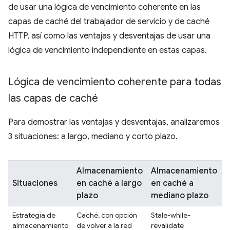
de usar una lógica de vencimiento coherente en las
capas de caché del trabajador de servicio y de caché
HTTP, así como las ventajas y desventajas de usar una
lógica de vencimiento independiente en estas capas.
Lógica de vencimiento coherente para todas
las capas de caché
Para demostrar las ventajas y desventajas, analizaremos
3 situaciones: a largo, mediano y corto plazo.
Almacenamiento
Almacenamiento
Situaciones
en caché a largo
en caché a
e
plazo
mediano plazo
c
Estrategia de
Caché, con opción
Stale-while-
L
almacenamiento
de volver a la red
revalidate
c