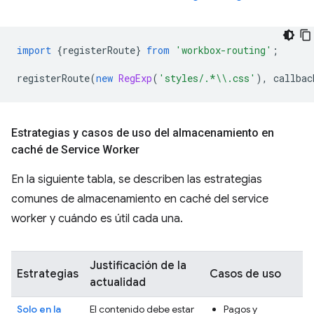
import
{
registerRoute
}
from
'workbox-routing'
;
registerRoute
(
new
RegExp
(
'styles/.*\\.css'
),
callbac
Estrategias y casos de uso del almacenamiento en
caché de Service Worker
En la siguiente tabla, se describen las estrategias
comunes de almacenamiento en caché del service
worker y cuándo es útil cada una.
Justificación de la
Estrategias
Casos de uso
actualidad
Solo en la
El contenido debe estar
Pagos y