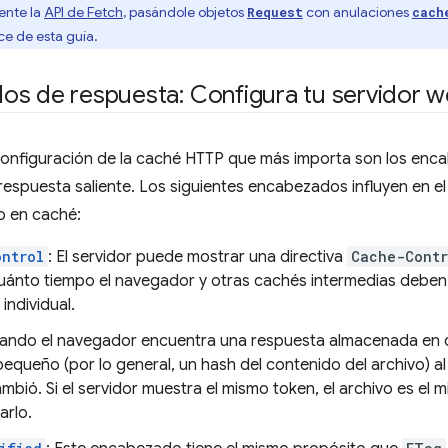
ente la
API de Fetch
, pasándole objetos
con anulaciones
Request
cach
ce de esta guía.
os de respuesta: Configura tu servidor 
 configuración de la caché HTTP que más importa son los enc
espuesta saliente. Los siguientes encabezados influyen en e
 en caché:
ontrol
: El servidor puede mostrar una directiva
Cache-Contr
uánto tiempo el navegador y otras cachés intermedias deben
individual.
uando el navegador encuentra una respuesta almacenada en 
equeño (por lo general, un hash del contenido del archivo) al s
mbió. Si el servidor muestra el mismo token, el archivo es el 
arlo.