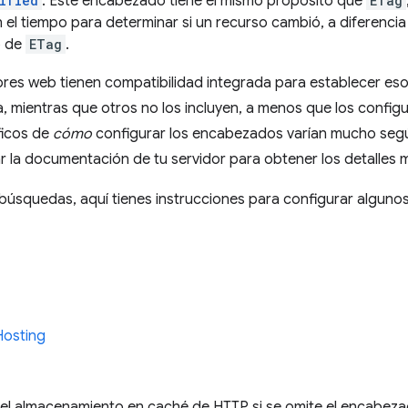
ified
: Este encabezado tiene el mismo propósito que
ETag
el tiempo para determinar si un recurso cambió, a diferencia 
o de
ETag
.
ores web tienen compatibilidad integrada para establecer e
 mientras que otros no los incluyen, a menos que los configu
ficos de
cómo
configurar los encabezados varían mucho segú
 la documentación de tu servidor para obtener los detalles 
búsquedas, aquí tienes instrucciones para configurar alguno
Hosting
ta el almacenamiento en caché de HTTP si se omite el encabe