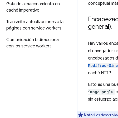
conceptual más
Guía de almacenamiento en
caché imperativo
Encabezado
Transmite actualizaciones a las
general)
.
páginas con service workers
Comunicación bidireccional
Hay varios enca
con los service workers
el navegador ca
encabezados de 
Modified-Sin
caché HTTP.
Esto es una bue
image.png">
e
sin esfuerzo adi
Nota:
Los desarrolla