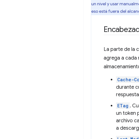
un nivel y usar manualm
eso está fuera del alcan
Encabezad
La parte de la
agrega a cada r
almacenamiento
Cache-C
durante c
respuesta 
ETag
. C
un token p
archivo ca
a descarg