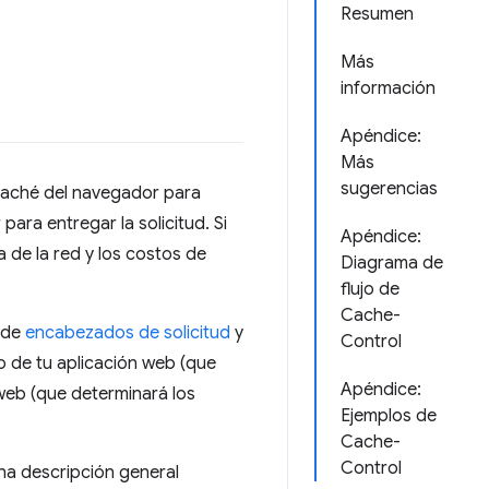
Resumen
Más
información
Apéndice:
Más
sugerencias
 caché del navegador para
ara entregar la solicitud. Si
Apéndice:
a de la red y los costos de
Diagrama de
flujo de
Cache-
 de
encabezados de solicitud
y
Control
go de tu aplicación web (que
Apéndice:
 web (que determinará los
Ejemplos de
Cache-
Control
a descripción general