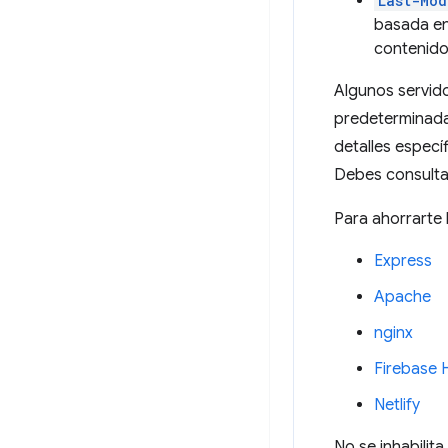
Last-Mod
basada en 
contenid
Algunos servid
predeterminada,
detalles especí
Debes consultar
Para ahorrarte 
Express
Apache
nginx
Firebase 
Netlify
No se inhabili