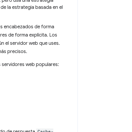
, pero usa una estrategia
de la estrategia basada en el
sos encabezados de forma
res de forma explícita. Los
n el servidor web que uses.
más precisos.
s servidores web populares:
zado de respuesta
Cache-