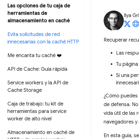
Las opciones de tu caja de
herramientas de
Ilya Gr
almacenamiento en caché
Evita solicitudes de red
Recuperar recur
innecesarias con la caché HTTP
Las respue
Me encanta tu caché ❤️
Tu página
API de Cache: Guía rápida
Si una per
Service workers y la API de
innecesari
Cache Storage
¿Cómo puedes ev
Caja de trabajo: tu kit de
de defensa. No 
herramientas para service
vida útil de la
worker de alto nivel
navegadores y 
Almacenamiento en caché de
En esta guía, s