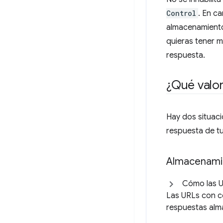
Control
. En c
almacenamiento
quieras tener m
respuesta.
¿Qué valo
Hay dos situac
respuesta de tu
Almacenamie
Cómo las U
Las URLs con co
respuestas alm