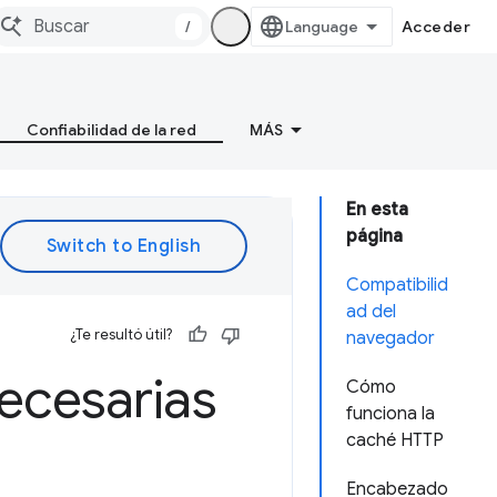
/
Acceder
Confiabilidad de la red
MÁS
En esta
página
Compatibilid
ad del
¿Te resultó útil?
navegador
necesarias
Cómo
funciona la
caché HTTP
Encabezado