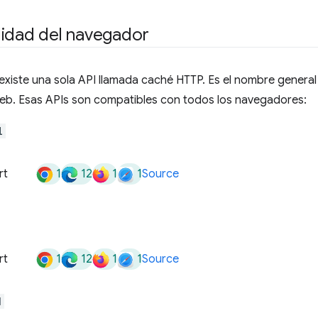
lidad del navegador
 existe una sola API llamada caché HTTP. Es el nombre genera
web. Esas APIs son compatibles con todos los navegadores:
l
1
12
1
1
rt
Source
1
12
1
1
rt
Source
d