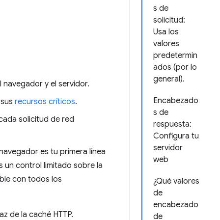
s de
solicitud:
Usa los
valores
predetermin
ados (por lo
general).
 navegador y el servidor.
Encabezado
 sus
recursos críticos
.
s de
cada solicitud de red
respuesta:
Configura tu
servidor
navegador es tu primera línea
web
 un control limitado sobre la
ible con todos los
¿Qué valores
de
encabezado
az de la caché HTTP.
de