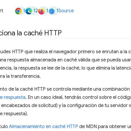
1
12
1
1
rt
Source
iona la caché HTTP
itudes HTTP que realiza el navegador primero se enrutan a la
y una respuesta almacenada en caché válida que se pueda usar p
ncia, la respuesta se lee de la caché, lo que elimina la latenci
a la transferencia.
nto de la caché HTTP se controla mediante una combinación
e respuesta
. En un caso ideal, tendrás control sobre el códi
 encabezados de solicitud) y la configuración de tu servidor
 respuesta).
ículo
Almacenamiento en caché HTTP
de MDN para obtener un