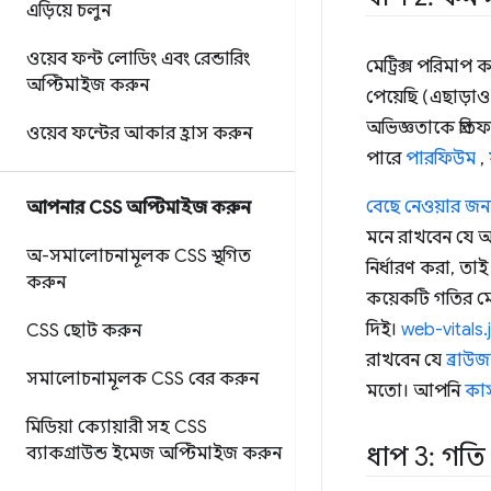
এড়িয়ে চলুন
ওয়েব ফন্ট লোডিং এবং রেন্ডারিং
মেট্রিক্স পরিমাপ
অপ্টিমাইজ করুন
পেয়েছি (এছাড়া
অভিজ্ঞতাকে প্রত
ওয়েব ফন্টের আকার হ্রাস করুন
পারে
পারফিউম
,
বেছে নেওয়ার জন্
আপনার CSS অপ্টিমাইজ করুন
মনে রাখবেন যে আপ
অ-সমালোচনামূলক CSS স্থগিত
নির্ধারণ করা, তা
করুন
কয়েকটি গতির মে
দিই।
web-vitals.
CSS ছোট করুন
রাখবেন যে
ব্রাউ
সমালোচনামূলক CSS বের করুন
মতো। আপনি
কাস্
মিডিয়া ক্যোয়ারী সহ CSS
ধাপ 3: গতি 
ব্যাকগ্রাউন্ড ইমেজ অপ্টিমাইজ করুন