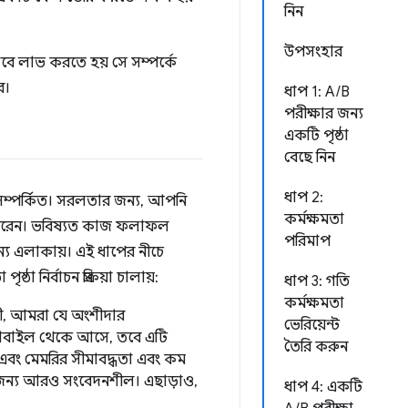
নিন
উপসংহার
ীভাবে লাভ করতে হয় সে সম্পর্কে
ে।
ধাপ 1: A/B
পরীক্ষার জন্য
একটি পৃষ্ঠা
বেছে নিন
ধাপ 2:
ে সম্পর্কিত। সরলতার জন্য, আপনি
কর্মক্ষমতা
ে পারেন। ভবিষ্যত কাজ ফলাফল
পরিমাপ
ন্য এলাকায়। এই ধাপের নীচে
 নির্বাচন প্রক্রিয়া চালায়:
ধাপ 3: গতি
কর্মক্ষমতা
াপী, আমরা যে অংশীদার
ভেরিয়েন্ট
 মোবাইল থেকে আসে, তবে এটি
তৈরি করুন
রণ এবং মেমরির সীমাবদ্ধতা এবং কম
 জন্য আরও সংবেদনশীল। এছাড়াও,
ধাপ 4: একটি