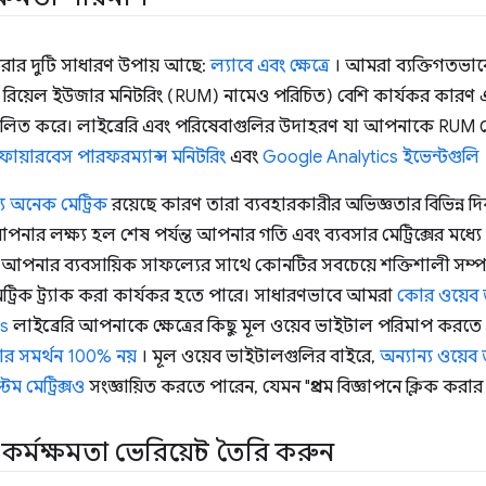
 করার দুটি সাধারণ উপায় আছে:
ল্যাবে এবং ক্ষেত্রে
। আমরা ব্যক্তিগতভাবে 
ও রিয়েল ইউজার মনিটরিং (RUM) নামেও পরিচিত) বেশি কার্যকর কারণ এট
িফলিত করে। লাইব্রেরি এবং পরিষেবাগুলির উদাহরণ যা আপনাকে RUM ড
ফায়ারবেস পারফরম্যান্স মনিটরিং
এবং
Google Analytics ইভেন্টগুলি
য অনেক মেট্রিক
রয়েছে কারণ তারা ব্যবহারকারীর অভিজ্ঞতার বিভিন্ন দি
নার লক্ষ্য হল শেষ পর্যন্ত আপনার গতি এবং ব্যবসার মেট্রিক্সের মধ্য
ই আপনার ব্যবসায়িক সাফল্যের সাথে কোনটির সবচেয়ে শক্তিশালী সম্পর্
ট্রিক ট্র্যাক করা কার্যকর হতে পারে। সাধারণভাবে আমরা
কোর ওয়েব
js
লাইব্রেরি আপনাকে ক্ষেত্রের কিছু মূল ওয়েব ভাইটাল পরিমাপ করতে
জার সমর্থন 100% নয়
। মূল ওয়েব ভাইটালগুলির বাইরে,
অন্যান্য ওয়ে
টম মেট্রিক্সও
সংজ্ঞায়িত করতে পারেন, যেমন "প্রথম বিজ্ঞাপনে ক্লিক করার
কর্মক্ষমতা ভেরিয়েন্ট তৈরি করুন