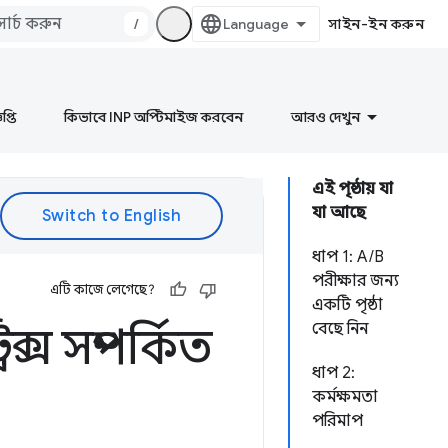
/
সাইন-ইন করুন
প্তি
কিভাবে INP অপ্টিমাইজ করবেন
আরও দেখুন
এই পৃষ্ঠায় যা
যা আছে
ধাপ 1: A/B
পরীক্ষার জন্য
এটি কাজে লেগেছে?
একটি পৃষ্ঠা
্স সম্পর্কিত
বেছে নিন
ধাপ 2:
কর্মক্ষমতা
পরিমাপ