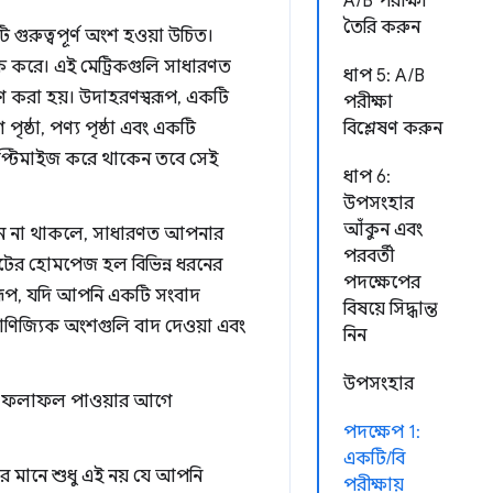
A/B পরীক্ষা
তৈরি করুন
গুরুত্বপূর্ণ অংশ হওয়া উচিত।
র্যাক করে। এই মেট্রিকগুলি সাধারণত
ধাপ 5: A/B
ষণ করা হয়। উদাহরণস্বরূপ, একটি
পরীক্ষা
ৃষ্ঠা, পণ্য পৃষ্ঠা এবং একটি
বিশ্লেষণ করুন
অপ্টিমাইজ করে থাকেন তবে সেই
ধাপ 6:
উপসংহার
আঁকুন এবং
মিশন না থাকলে, সাধারণত আপনার
পরবর্তী
ইটের হোমপেজ হল বিভিন্ন ধরনের
পদক্ষেপের
রূপ, যদি আপনি একটি সংবাদ
বিষয়ে সিদ্ধান্ত
বাণিজ্যিক অংশগুলি বাদ দেওয়া এবং
নিন
উপসংহার
যোগ্য ফলাফল পাওয়ার আগে
পদক্ষেপ 1:
একটি/বি
র মানে শুধু এই নয় যে আপনি
পরীক্ষায়