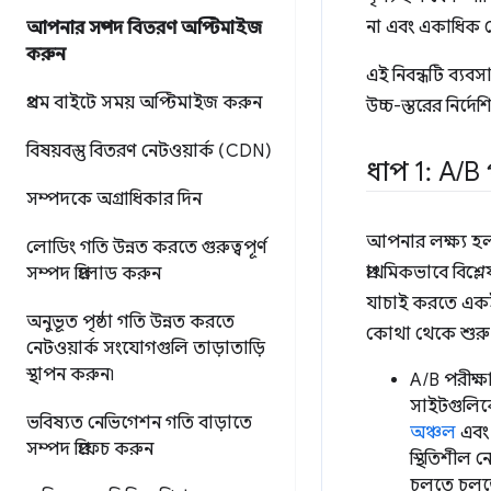
না এবং একাধিক স
আপনার সম্পদ বিতরণ অপ্টিমাইজ
করুন
এই নিবন্ধটি ব্যবস
প্রথম বাইটে সময় অপ্টিমাইজ করুন
উচ্চ-স্তরের নির্দ
বিষয়বস্তু বিতরণ নেটওয়ার্ক (CDN)
ধাপ 1: A
/
B 
সম্পদকে অগ্রাধিকার দিন
আপনার লক্ষ্য হল 
লোডিং গতি উন্নত করতে গুরুত্বপূর্ণ
প্রাথমিকভাবে বি
সম্পদ প্রিলোড করুন
যাচাই করতে একই 
অনুভূত পৃষ্ঠা গতি উন্নত করতে
কোথা থেকে শুরু করত
নেটওয়ার্ক সংযোগগুলি তাড়াতাড়ি
স্থাপন করুন৷
A/B পরীক্ষ
সাইটগুলিকে
ভবিষ্যত নেভিগেশন গতি বাড়াতে
অঞ্চল
এব
সম্পদ প্রিফেচ করুন
স্থিতিশীল
চলতে চলতে 