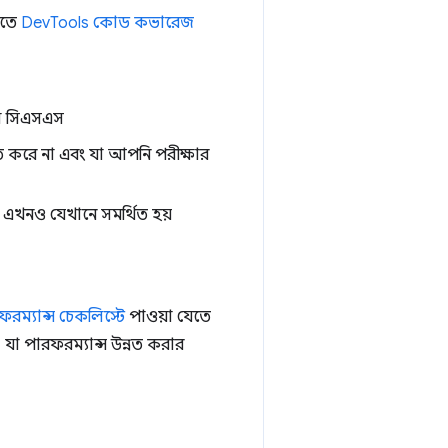
েলতে
DevTools কোড কভারেজ
াল সিএসএস
ত করে না এবং যা আপনি পরীক্ষার
ন্তু এখনও যেখানে সমর্থিত হয়
রফরম্যান্স চেকলিস্টে
পাওয়া যেতে
যা পারফরম্যান্স উন্নত করার