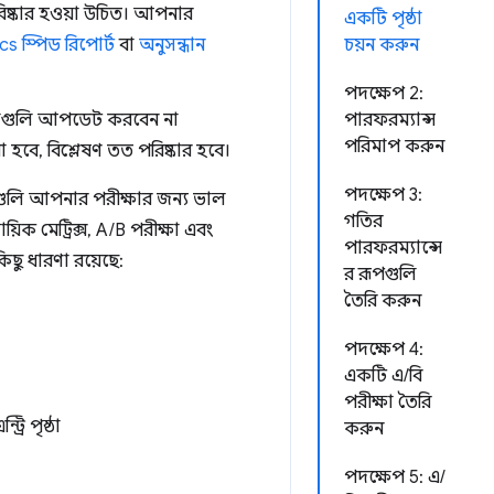
িষ্কার হওয়া উচিত। আপনার
একটি পৃষ্ঠা
s স্পিড রিপোর্ট
বা
অনুসন্ধান
চয়ন করুন
পদক্ষেপ 2:
পৃষ্ঠাগুলি আপডেট করবেন না
পারফরম্যান্স
পরিমাপ করুন
া হবে, বিশ্লেষণ তত পরিষ্কার হবে।
পদক্ষেপ 3:
াগুলি আপনার পরীক্ষার জন্য ভাল
গতির
য়িক মেট্রিক্স, A/B পরীক্ষা এবং
পারফরম্যান্সে
িছু ধারণা রয়েছে:
র রূপগুলি
তৈরি করুন
পদক্ষেপ 4:
একটি এ/বি
পরীক্ষা তৈরি
্রি পৃষ্ঠা
করুন
পদক্ষেপ 5: এ/