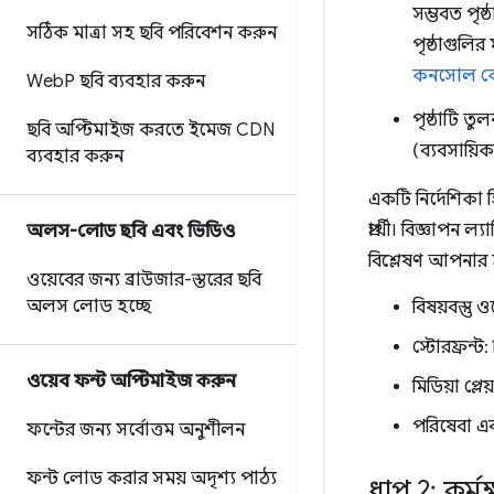
সম্ভবত পৃ
সঠিক মাত্রা সহ ছবি পরিবেশন করুন
পৃষ্ঠাগুল
কনসোল কোর
Web
P ছবি ব্যবহার করুন
পৃষ্ঠাটি তু
ছবি অপ্টিমাইজ করতে ইমেজ CDN
(ব্যবসায়িক
ব্যবহার করুন
একটি নির্দেশিকা
প্রার্থী। বিজ্ঞাপ
অলস-লোড ছবি এবং ভিডিও
বিশ্লেষণ আপনার হ
ওয়েবের জন্য ব্রাউজার-স্তরের ছবি
অলস লোড হচ্ছে
বিষয়বস্তু 
স্টোরফ্রন্ট: 
ওয়েব ফন্ট অপ্টিমাইজ করুন
মিডিয়া প্লে
পরিষেবা এবং 
ফন্টের জন্য সর্বোত্তম অনুশীলন
ফন্ট লোড করার সময় অদৃশ্য পাঠ্য
ধাপ 2: কর্