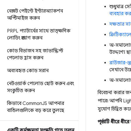
শুধুমাত্র স
নেক্সট পেইন্টে ইন্টারঅ্যাকশন
ব্যবহার কর
অপ্টিমাইজ করুন
দক্ষতার সাথ
PRPL প্যাটার্নের সাথে তাত্ক্ষণিক
ক্রিটিক্যাল
লোডিং প্রয়োগ করুন
অ-সমালোচনা
কোড বিভাজন সহ জাভাস্ক্রিপ্ট
উদ্দেশ্যে ছ
পেলোড হ্রাস করুন
ব্রাউজার-
সেখানে উল্
অব্যবহৃত কোড সরান
অ-সমালোচনা
নেটওয়ার্ক পেলোড ছোট করুন এবং
সংকুচিত করুন
বিবেচনা করার জন
পারে৷ আপনি Lig
কিভাবে Common
JS আপনার
সুযোগ চিহ্নিত কর
বান্ডিলগুলিকে বড় করে তুলছে
পৃষ্ঠাটি ধীরে ধীর
একটি কর্মক্ষমতা সংস্কৃতি গড়ে তুলুন