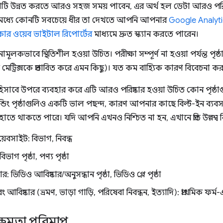
ষ্ঠাটি উন্নত করতে আরও সহজ সময় পাবেন, এর অর্থ হল ডেটা আরও পর
ির মধ্যে কোনটি সবচেয়ে ধীর তা দেখতে আপনি আপনার
Google Analytic
 ওয়েব ভাইটাল রিপোর্টের
মাধ্যমে দ্রুত স্ক্যান করতে পারেন।
লনামূলকভাবে স্থিতিশীল হওয়া উচিত। পরীক্ষা সম্পূর্ণ না হওয়া পর্যন্ত 
 মেট্রিক্সকে প্রভাবিত করে এমন কিছু)। যত কম বাহ্যিক কারণ বিবেচনা কর
 হিসাবে উপরে ব্যবহার করে এটি আরও পরিষ্কার হওয়া উচিত কোন পৃষ্ঠ
ন ল্যান্ডিং পৃষ্ঠাগুলিও একটি ভাল পছন্দ, কারণ আপনার কাছে বিল্ট-ইন ব্যবসা
াতে থাকতে পারে। যদি আপনি এখনও নিশ্চিত না হন, এখানে প্রতি উল্লম্ব ক
ওয়েবসাইট: বিভাগ, নিবন্ধ
বিভাগ পৃষ্ঠা, পণ্য পৃষ্ঠা
য়ার: ভিডিও আবিষ্কার/অনুসন্ধান পৃষ্ঠা, ভিডিও প্লে পৃষ্ঠা
আবিষ্কার (ভ্রমণ, ভাড়া গাড়ি, পরিষেবা নিবন্ধন, ইত্যাদি): প্রাথমিক ফর্ম-এন্ট
মক্ষমতা পরিমাপ