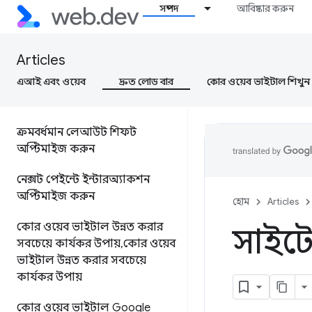
ক্রমবর্ধমান লেআউট শিফট (CLS)
সম্পদ
আবিষ্কার করুন
নেক্সট পেইন্টের সাথে মিথস্ক্রিয়া
(INP)
Articles
এআই এবং ওয়েব
দ্রুত লোড বার
কোর ওয়েব ভাইটাল শিখুন
সবচেয়ে বড় বিষয়বস্তু পেইন্ট
অপ্টিমাইজ করুন
ক্রমবর্ধমান লেআউট শিফট
অপ্টিমাইজ করুন
নেক্সট পেইন্টে ইন্টারঅ্যাকশন
অপ্টিমাইজ করুন
হোম
Articles
কোর ওয়েব ভাইটাল উন্নত করার
সাইটের
সবচেয়ে কার্যকর উপায়
,
কোর ওয়েব
ভাইটাল উন্নত করার সবচেয়ে
কার্যকর উপায়
কোর ওয়েব ভাইটাল Google