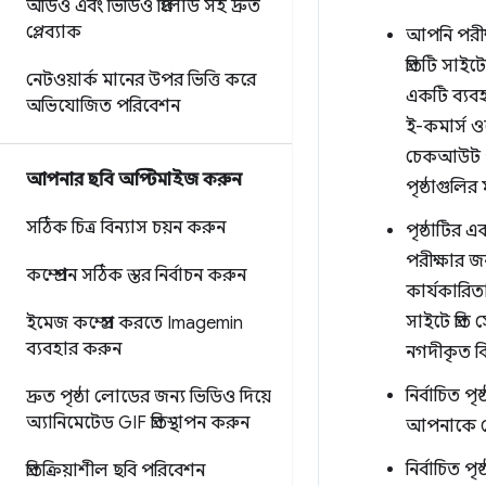
অডিও এবং ভিডিও প্রিলোড সহ দ্রুত
প্লেব্যাক
আপনি পরীক্
প্রতিটি সাই
নেটওয়ার্ক মানের উপর ভিত্তি করে
একটি ব্যবহ
অভিযোজিত পরিবেশন
ই-কমার্স ও
চেকআউট পৃ
আপনার ছবি অপ্টিমাইজ করুন
পৃষ্ঠাগুলির 
সঠিক চিত্র বিন্যাস চয়ন করুন
পৃষ্ঠাটির 
পরীক্ষার 
কম্প্রেশন সঠিক স্তর নির্বাচন করুন
কার্যকারি
সাইটে প্রত
ইমেজ কম্প্রেস করতে Imagemin
ব্যবহার করুন
নগদীকৃত বি
নির্বাচিত 
দ্রুত পৃষ্ঠা লোডের জন্য ভিডিও দিয়ে
অ্যানিমেটেড GIF প্রতিস্থাপন করুন
আপনাকে বে
নির্বাচিত 
প্রতিক্রিয়াশীল ছবি পরিবেশন