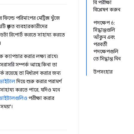
বি পরীক্ষা
বিশ্লেষণ করুন
ফিল্ডে পরিমাপের মেট্রিক্স খুঁজে
পদক্ষেপ 6:
ি প্রকৃত ব্যবহারকারীদের
সিদ্ধান্তগুলি
েটা রিপোর্ট করতে সাহায্য করতে
আঁকুন এবং
।
পরবর্তী
পদক্ষেপগুলি
ক ক্যাপচার করার লক্ষ্য রাখে।
তে সিদ্ধান্ত নিন
ে সরাসরি সম্পর্ক আছে কিনা তা
উপসংহার
ক রয়েছে তা নির্ধারণ করার জন্য
 ভাইটাল
দিয়ে শুরু করার পরামর্শ
 সাহায্য করতে পারে, যদিও মনে
ব ভাইটালগুলিও
পরীক্ষা করার
 সময়"।