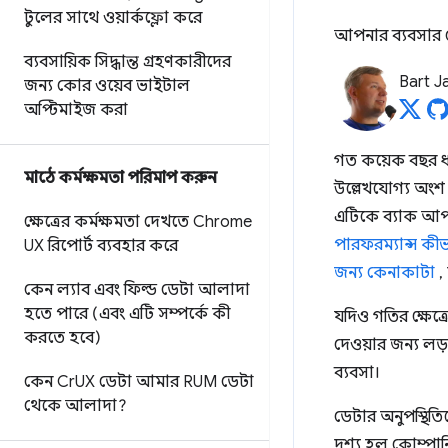
টুলের সাথে ওয়ার্কফ্লো করে
আপনার ব্যবসার মেট
ব্যবসায়িক সিদ্ধান্ত গ্রহণকারীদের
Bart J
জন্য কোর ওয়েব ভাইটাল
অপ্টিমাইজ করা
গত কয়েক বছর ধরে
মাঠে কর্মক্ষমতা পরিমাপ করুন
উল্লেখযোগ্য অংশ 
এটিকে ব্যাক আপ ক
ক্ষেত্রের কর্মক্ষমতা দেখতে Chrome
পারফরম্যান্স কীভ
UX রিপোর্ট ব্যবহার করে
জন্য কেনাকাটা
,
কেন ল্যাব এবং ফিল্ড ডেটা আলাদা
হতে পারে (এবং এটি সম্পর্কে কী
যদিও গতির ক্ষেত
করতে হবে)
দেওয়ার জন্য লড
ব্যবসা।
কেন Cr
UX ডেটা আমার RUM ডেটা
থেকে আলাদা?
ডেটার অনুপস্থি
দৃশ্য হল কোম্পা