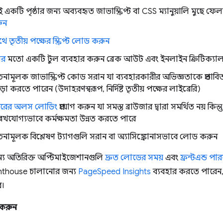
েই একটি পৃষ্ঠার জন্য অব্যবহৃত জাভাস্ক্রিপ্ট বা CSS ম্যানুয়ালি মুছে ফ
ুন
ে তৃতীয় পক্ষের স্ক্রিপ্ট লোড করুন
ের
মতো একটি টুল ব্যবহার করুন ব্রেক আউট এবং ইনলাইন ক্রিটিক্য
মূলক জাভাস্ক্রিপ্ট কোড সরান যা ব্যবহারকারীর অভিজ্ঞতাকে প্রভাবি
াড়া করতে পারেন (উদাহরণস্বরূপ, নির্দিষ্ট তৃতীয় পক্ষের লাইব্রেরি)
স্তরের অলস লোডিং
প্রয়োগ করুন যা সমস্ত ব্রাউজার দ্বারা সমর্থিত নয় কি
লেখযোগ্যভাবে কর্মক্ষমতা উন্নত করতে পারে
মূলক বিশ্লেষণ ট্যাগগুলি সরান বা অ্যাসিঙ্ক্রোনাসভাবে লোড করুন
্য অতিরিক্ত অপ্টিমাইজেশানগুলি
দ্রুত লোডের সময়
এবং
ফ্রন্টএন্ড পা
hthouse চালানোর জন্য
PageSpeed ​​Insights
ব্যবহার করতে পারেন, 
ে।
ে করুন