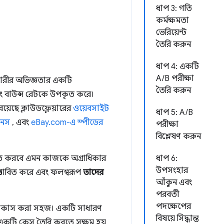
ধাপ 3: গতি
কর্মক্ষমতা
ভেরিয়েন্ট
তৈরি করুন
ধাপ 4: একটি
A/B পরীক্ষা
রকারীর অভিজ্ঞতার একটি
তৈরি করুন
 এবং বাউন্স রেটকে উপকৃত করে।
য়েছে ক্লাউডফ্লেয়ারের
ওয়েবসাইট
ধাপ 5: A/B
়নস
, এবং
eBay.com-এ স্পীডের
পরীক্ষা
বিশ্লেষণ করুন
ন্নত করবে এমন কাজকে অগ্রাধিকার
ধাপ 6:
উপসংহার
রভাবিত করে এবং ফলস্বরূপ
তাদের
আঁকুন এবং
পরবর্তী
পদক্ষেপের
 ফোকাস করা সহজ। একটি সাধারণ
বিষয়ে সিদ্ধান্ত
য একটি কেস তৈরি করতে সক্ষম হয়