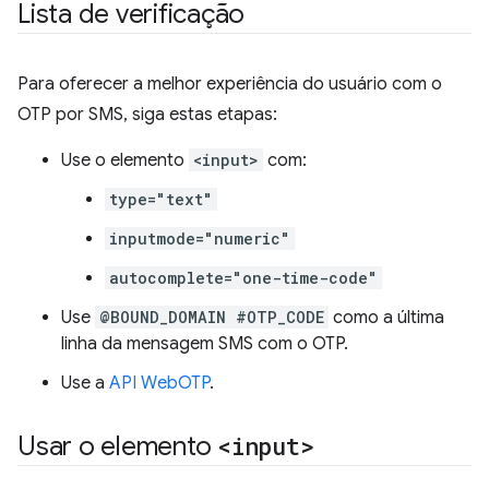
Lista de verificação
Para oferecer a melhor experiência do usuário com o
OTP por SMS, siga estas etapas:
Use o elemento
<input>
com:
type="text"
inputmode="numeric"
autocomplete="one-time-code"
Use
@BOUND_DOMAIN #OTP_CODE
como a última
linha da mensagem SMS com o OTP.
Use a
API WebOTP
.
Usar o elemento
<input>