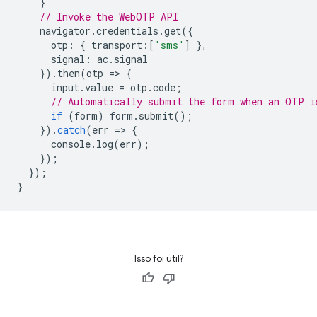
}
// Invoke the WebOTP API
navigator
.
credentials
.
get
({
otp
:
{
transport
:
[
'sms'
]
},
signal
:
ac
.
signal
}).
then
(
otp
=
>
{
input
.
value
=
otp
.
code
;
// Automatically submit the form when an OTP i
if
(
form
)
form
.
submit
();
}).
catch
(
err
=
>
{
console
.
log
(
err
);
});
});
}
Isso foi útil?