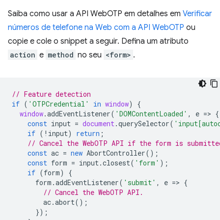
Saiba como usar a API WebOTP em detalhes em
Verificar
números de telefone na Web com a API WebOTP
ou
copie e cole o snippet a seguir. Defina um atributo
action
e
method
no seu
<form>
.
// Feature detection
if
(
'OTPCredential'
in
window
)
{
window
.
addEventListener
(
'DOMContentLoaded'
,
e
=
>
{
const
input
=
document
.
querySelector
(
'input[auto
if
(
!
input
)
return
;
// Cancel the WebOTP API if the form is submitte
const
ac
=
new
AbortController
();
const
form
=
input
.
closest
(
'form'
);
if
(
form
)
{
form
.
addEventListener
(
'submit'
,
e
=
>
{
// Cancel the WebOTP API.
ac
.
abort
();
});