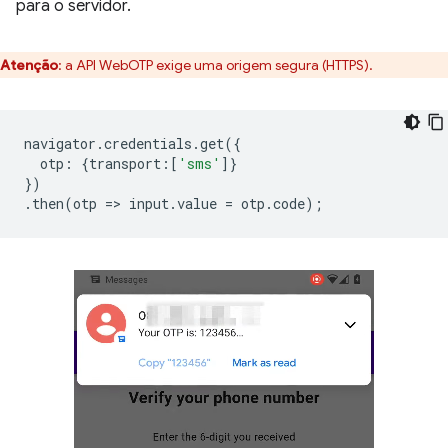
para o servidor.
Atenção
:
a API WebOTP exige uma origem segura (HTTPS).
navigator
.
credentials
.
get
({
otp
:
{
transport
:
[
'sms'
]}
})
.
then
(
otp
=
>
input
.
value
=
otp
.
code
);