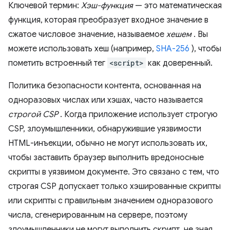
Ключевой термин:
Хэш-функция
— это математическая
функция, которая преобразует входное значение в
сжатое числовое значение, называемое
хешем
. Вы
можете использовать хеш (например,
SHA-256
), чтобы
пометить встроенный тег
<script>
как доверенный.
Политика безопасности контента, основанная на
одноразовых числах или хэшах, часто называется
строгой CSP
. Когда приложение использует строгую
CSP, злоумышленники, обнаружившие уязвимости
HTML-инъекции, обычно не могут использовать их,
чтобы заставить браузер выполнить вредоносные
скрипты в уязвимом документе. Это связано с тем, что
строгая CSP допускает только хэшированные скрипты
или скрипты с правильным значением одноразового
числа, сгенерированным на сервере, поэтому
злоумышленники не могут выполнить скрипт, не зная