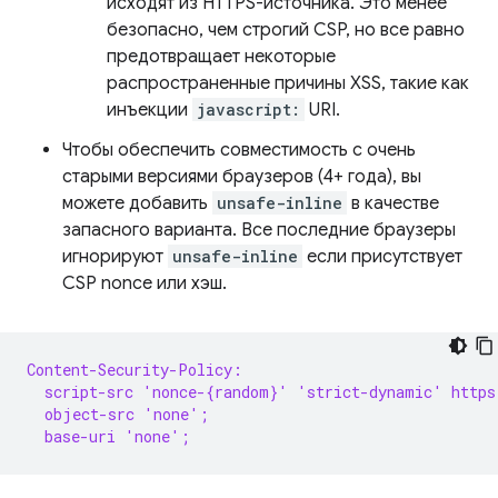
исходят из HTTPS-источника. Это менее
безопасно, чем строгий CSP, но все равно
предотвращает некоторые
распространенные причины XSS, такие как
инъекции
javascript:
URI.
Чтобы обеспечить совместимость с очень
старыми версиями браузеров (4+ года), вы
можете добавить
unsafe-inline
в качестве
запасного варианта. Все последние браузеры
игнорируют
unsafe-inline
если присутствует
CSP nonce или хэш.
Content-Security-Policy:
  script-src 'nonce-{random}' 'strict-dynamic' https
  object-src 'none';
  base-uri 'none';