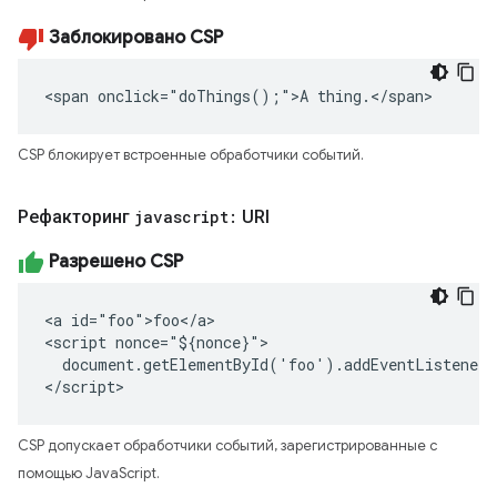
Заблокировано CSP
<span onclick="doThings();">A thing.</span>
CSP блокирует встроенные обработчики событий.
Рефакторинг
javascript:
URI
Разрешено CSP
<a id="foo">foo</a>

<script nonce="${nonce}">

  document.getElementById('foo').addEventListener(
</script>
CSP допускает обработчики событий, зарегистрированные с
помощью JavaScript.