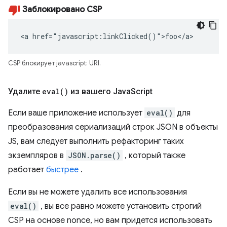
Заблокировано CSP
<a href="javascript:linkClicked()">foo</a>
CSP блокирует javascript: URI.
Удалите
eval(
)
из вашего Java
Script
Если ваше приложение использует
eval()
для
преобразования сериализаций строк JSON в объекты
JS, вам следует выполнить рефакторинг таких
экземпляров в
JSON.parse()
, который также
работает
быстрее
.
Если вы не можете удалить все использования
eval()
, вы все равно можете установить строгий
CSP на основе nonce, но вам придется использовать