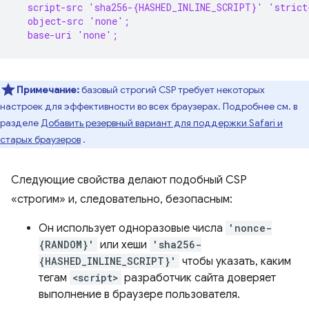
  script-src 'sha256-{HASHED_INLINE_SCRIPT}' 'strict
  object-src 'none';
  base-uri 'none';
Примечание:
базовый строгий CSP требует некоторых
настроек для эффективности во всех браузерах. Подробнее см. в
разделе
Добавить резервный вариант для поддержки Safari и
старых браузеров
.
Следующие свойства делают подобный CSP
«строгим» и, следовательно, безопасным:
Он использует одноразовые числа
'nonce-
{RANDOM}'
или хеши
'sha256-
{HASHED_INLINE_SCRIPT}'
чтобы указать, каким
тегам
<script>
разработчик сайта доверяет
выполнение в браузере пользователя.