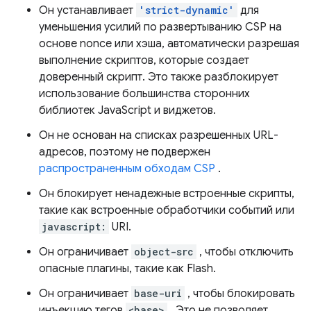
Он устанавливает
'strict-dynamic'
для
уменьшения усилий по развертыванию CSP на
основе nonce или хэша, автоматически разрешая
выполнение скриптов, которые создает
доверенный скрипт. Это также разблокирует
использование большинства сторонних
библиотек JavaScript и виджетов.
Он не основан на списках разрешенных URL-
адресов, поэтому не подвержен
распространенным обходам CSP
.
Он блокирует ненадежные встроенные скрипты,
такие как встроенные обработчики событий или
javascript:
URI.
Он ограничивает
object-src
, чтобы отключить
опасные плагины, такие как Flash.
Он ограничивает
base-uri
, чтобы блокировать
инъекцию тегов
<base>
. Это не позволяет