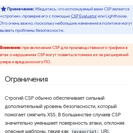
Примечание:
Убедитесь, что используемый вами CSP является
«строгим», проверив его с помощью
CSP Evaluator
или Lighthouse.
Это очень важно, поскольку небольшие изменения в политике могут
вызвать проблемы безопасности.
Внимание:
при включении CSP для производственного трафика в
етах о нарушениях CSP могут появиться помехи из-за расширений
узера и вредоносного ПО.
Ограничения
Строгий CSP обычно обеспечивает сильный
дополнительный уровень безопасности, который
помогает смягчить XSS. В большинстве случаев CSP
значительно уменьшает поверхность атаки, отклоняя
опасные шаблоны, такие как
javascript:
URI.