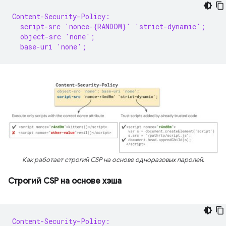
Content-Security-Policy:
  script-src 'nonce-{RANDOM}' 'strict-dynamic';
  object-src 'none';
  base-uri 'none';
Как работает строгий CSP на основе одноразовых паролей.
Строгий CSP на основе хэша
Content-Security-Policy: