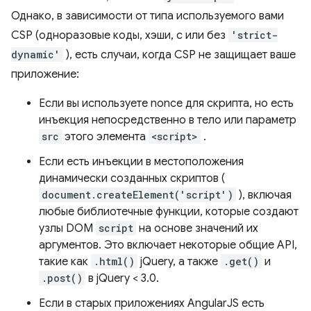
Однако, в зависимости от типа используемого вами
CSP (одноразовые коды, хэши, с или без
'strict-
dynamic'
), есть случаи, когда CSP не защищает ваше
приложение:
Если вы используете nonce для скрипта, но есть
инъекция непосредственно в тело или параметр
src
этого элемента
<script>
.
Если есть инъекции в местоположения
динамически созданных скриптов (
document.createElement('script')
), включая
любые библиотечные функции, которые создают
узлы DOM
script
на основе значений их
аргументов. Это включает некоторые общие API,
такие как
.html()
jQuery, а также
.get()
и
.post()
в jQuery < 3.0.
Если в старых приложениях AngularJS есть