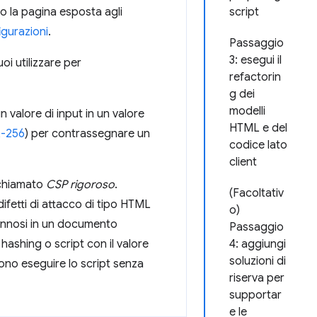
no la pagina esposta agli
script
igurazioni
.
Passaggio
3: esegui il
oi utilizzare per
refactorin
g dei
modelli
valore di input in un valore
HTML e del
-256
) per contrassegnare un
codice lato
client
 chiamato
CSP rigoroso
.
(Facoltativ
ifetti di attacco di tipo HTML
o)
dannosi in un documento
Passaggio
ashing o script con il valore
4: aggiungi
soluzioni di
sono eseguire lo script senza
riserva per
supportar
e le