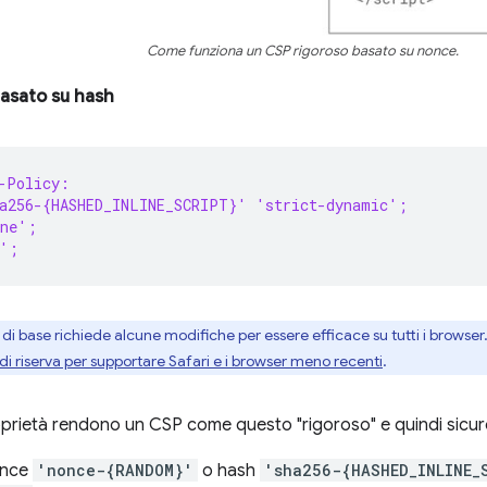
Come funziona un CSP rigoroso basato su nonce.
asato su hash
-Policy:
ha256-{HASHED_INLINE_SCRIPT}' 'strict-dynamic';
one';
e';
 di base richiede alcune modifiche per essere efficace su tutti i browser
 riserva per supportare Safari e i browser meno recenti
.
prietà rendono un CSP come questo "rigoroso" e quindi sicur
nonce
'nonce-{RANDOM}'
o hash
'sha256-{HASHED_INLINE_