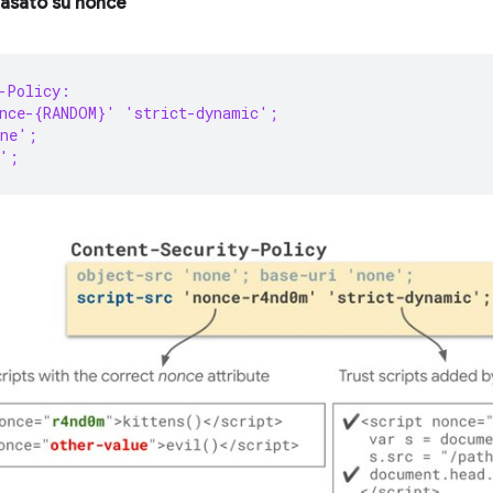
basato su nonce
-Policy:
once-{RANDOM}' 'strict-dynamic';
one';
e';