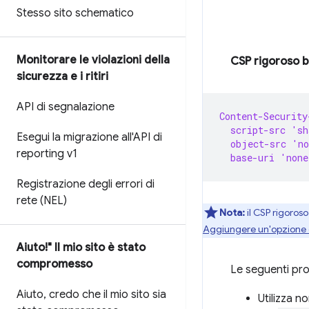
Stesso sito schematico
Monitorare le violazioni della
CSP rigoroso b
sicurezza e i ritiri
API di segnalazione
Content-Security
  script-src 's
Esegui la migrazione all'API di
  object-src 'n
reporting v1
  base-uri 'non
Registrazione degli errori di
rete (NEL)
Nota:
il CSP rigoroso
Aggiungere un'opzione di
Aiuto!" Il mio sito è stato
compromesso
Le seguenti pro
Aiuto
,
credo che il mio sito sia
Utilizza 