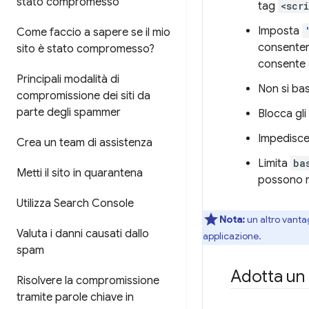
stato compromesso
tag
<scr
Imposta
Come faccio a sapere se il mio
consentend
sito è stato compromesso?
consente d
Principali modalità di
Non si bas
compromissione dei siti da
parte degli spammer
Blocca gli 
Impedisc
Crea un team di assistenza
Limita
ba
Metti il sito in quarantena
possono mo
Utilizza Search Console
Nota:
un altro vanta
Valuta i danni causati dallo
applicazione.
spam
Adotta un
Risolvere la compromissione
tramite parole chiave in