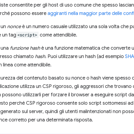
 liste consentite per gli host di uso comune che spesso lascia
erché possono essere
aggiranti nella maggior parte delle conf
: un
nonce
è un numero casuale utilizzato una sola volta che pu
 un tag
<script>
come attendibile.
: una
funzione hash
è una funzione matematica che converte un 
resso chiamato
hash
. Puoi utilizzare un hash (ad esempio
SHA
n linea come attendibile.
sicurezza del contenuto basato su nonce o hash viene spesso
cazione utilizza un CSP rigoroso, gli aggressori che trovano d
 possono utilizzarli per forzare il browser a eseguire script 
esto perché CSP rigoroso consente solo script sottomessi ad h
generato sul server, quindi gli utenti malintenzionati non pos
nce corretto per una determinata risposta.