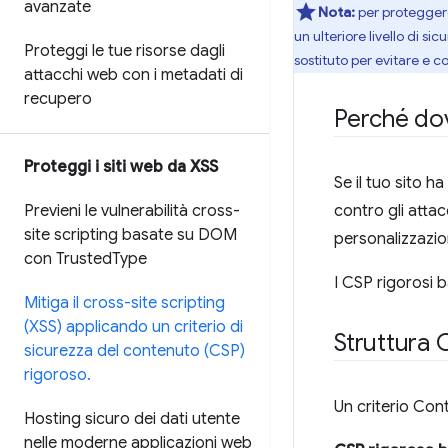
avanzate
Nota:
per proteggere 
un ulteriore livello di s
Proteggi le tue risorse dagli
sostituto per evitare e
attacchi web con i metadati di
recupero
Perché dov
Proteggi i siti web da XSS
Se il tuo sito h
Previeni le vulnerabilità cross-
contro gli atta
site scripting basate su DOM
personalizzazi
con Trusted
Type
I CSP rigorosi b
Mitiga il cross-site scripting
(XSS) applicando un criterio di
Struttura 
sicurezza del contenuto (CSP)
rigoroso
.
Un criterio Cont
Hosting sicuro dei dati utente
nelle moderne applicazioni web