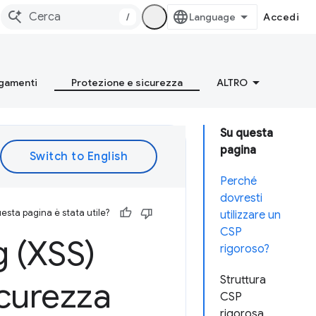
/
Accedi
gamenti
Protezione e sicurezza
ALTRO
Su questa
pagina
Perché
dovresti
esta pagina è stata utile?
utilizzare un
CSP
g (XSS)
rigoroso?
Struttura
icurezza
CSP
rigorosa