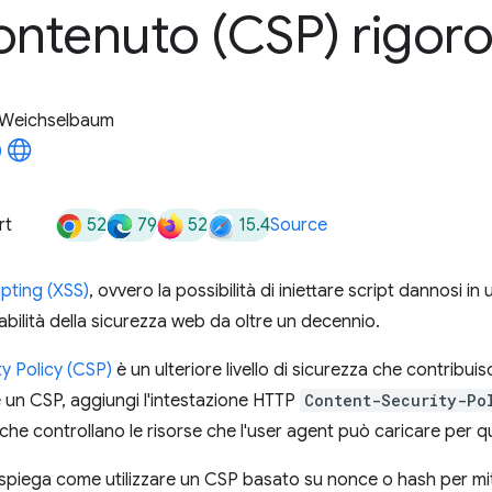
ontenuto (CSP) rigor
 Weichselbaum
52
79
52
15.4
rt
Source
ipting (XSS)
, ovvero la possibilità di iniettare script dannosi i
abilità della sicurezza web da oltre un decennio.
y Policy (CSP)
è un ulteriore livello di sicurezza che contribuis
 un CSP, aggiungi l'intestazione HTTP
Content-Security-Po
 che controllano le risorse che l'user agent può caricare per q
piega come utilizzare un CSP basato su nonce o hash per miti