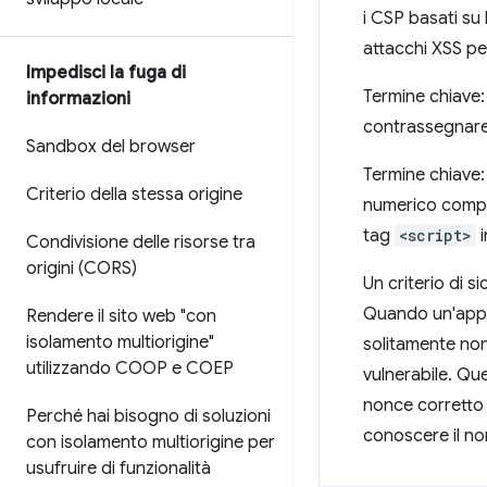
i CSP basati su
attacchi XSS p
Impedisci la fuga di
Termine chiave
informazioni
contrassegnare
Sandbox del browser
Termine chiave
Criterio della stessa origine
numerico comp
tag
<script>
i
Condivisione delle risorse tra
origini (CORS)
Un criterio di 
Quando un'appli
Rendere il sito web "con
isolamento multiorigine"
solitamente non
utilizzando COOP e COEP
vulnerabile. Qu
nonce corretto 
Perché hai bisogno di soluzioni
conoscere il no
con isolamento multiorigine per
usufruire di funzionalità