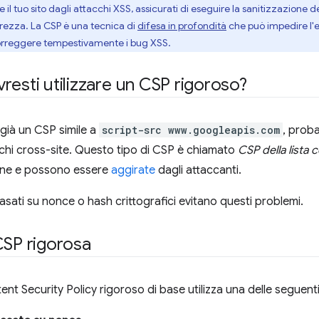
il tuo sito dagli attacchi XSS, assicurati di eseguire la sanitizzazione de
icurezza. La CSP è una tecnica di
difesa in profondità
che può impedire l'e
 correggere tempestivamente i bug XSS.
resti utilizzare un CSP rigoroso?
a già un CSP simile a
script-src www.googleapis.com
, prob
cchi cross-site. Questo tipo di CSP è chiamato
CSP della lista 
one e possono essere
aggirate
dagli attaccanti.
asati su nonce o hash crittografici evitano questi problemi.
CSP rigorosa
ent Security Policy rigoroso di base utilizza una delle seguenti