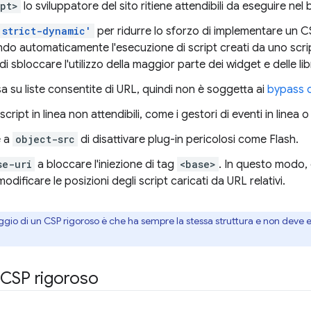
ipt>
lo sviluppatore del sito ritiene attendibili da eseguire nel
'strict-dynamic'
per ridurre lo sforzo di implementare un 
o automaticamente l'esecuzione di script creati da uno script 
i sbloccare l'utilizzo della maggior parte dei widget e delle lib
a su liste consentite di URL, quindi non è soggetta ai
bypass 
script in linea non attendibili, come i gestori di eventi in linea o
e a
object-src
di disattivare plug-in pericolosi come Flash.
se-uri
a bloccare l'iniezione di tag
<base>
. In questo modo, g
dificare le posizioni degli script caricati da URL relativi.
ggio di un CSP rigoroso è che ha sempre la stessa struttura e non deve e
 CSP rigoroso