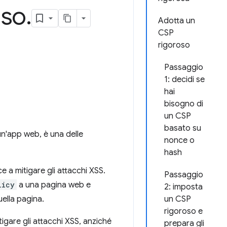
oso
.
Adotta un
CSP
rigoroso
Passaggio
1: decidi se
hai
bisogno di
un CSP
basato su
n un'app web, è una delle
nonce o
hash
ce a mitigare gli attacchi XSS.
Passaggio
licy
a una pagina web e
2: imposta
uella pagina.
un CSP
rigoroso e
gare gli attacchi XSS, anziché
prepara gli