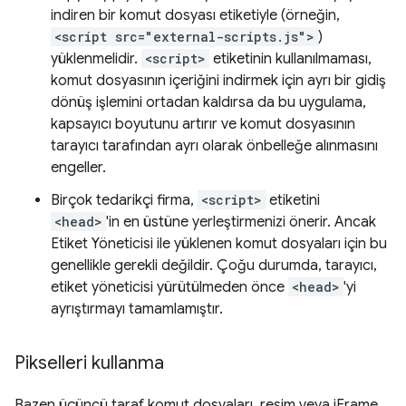
indiren bir komut dosyası etiketiyle (örneğin,
<script src="external-scripts.js">
)
yüklenmelidir.
<script>
etiketinin kullanılmaması,
komut dosyasının içeriğini indirmek için ayrı bir gidiş
dönüş işlemini ortadan kaldırsa da bu uygulama,
kapsayıcı boyutunu artırır ve komut dosyasının
tarayıcı tarafından ayrı olarak önbelleğe alınmasını
engeller.
Birçok tedarikçi firma,
<script>
etiketini
<head>
'in en üstüne yerleştirmenizi önerir. Ancak
Etiket Yöneticisi ile yüklenen komut dosyaları için bu
genellikle gerekli değildir. Çoğu durumda, tarayıcı,
etiket yöneticisi yürütülmeden önce
<head>
'yi
ayrıştırmayı tamamlamıştır.
Pikselleri kullanma
Bazen üçüncü taraf komut dosyaları, resim veya iFrame