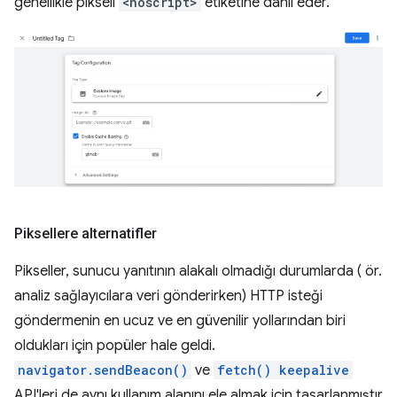
genellikle pikseli
<noscript>
etiketine dahil eder.
Piksellere alternatifler
Pikseller, sunucu yanıtının alakalı olmadığı durumlarda ( ör.
analiz sağlayıcılara veri gönderirken) HTTP isteği
göndermenin en ucuz ve en güvenilir yollarından biri
oldukları için popüler hale geldi.
navigator.sendBeacon()
ve
fetch() keepalive
API'leri de aynı kullanım alanını ele almak için tasarlanmıştır