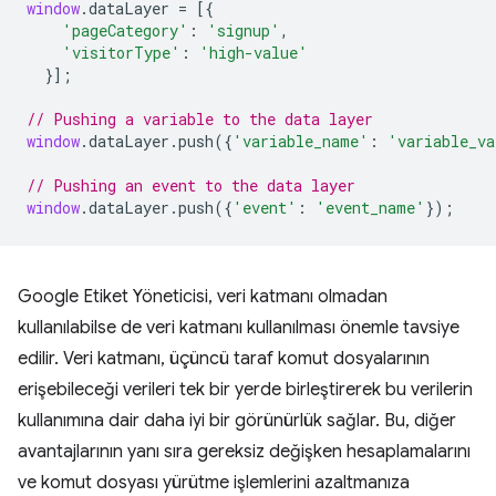
window
.
dataLayer
=
[{
'pageCategory'
:
'signup'
,
'visitorType'
:
'high-value'
}];
// Pushing a variable to the data layer
window
.
dataLayer
.
push
({
'variable_name'
:
'variable_va
// Pushing an event to the data layer
window
.
dataLayer
.
push
({
'event'
:
'event_name'
});
Google Etiket Yöneticisi, veri katmanı olmadan
kullanılabilse de veri katmanı kullanılması önemle tavsiye
edilir. Veri katmanı, üçüncü taraf komut dosyalarının
erişebileceği verileri tek bir yerde birleştirerek bu verilerin
kullanımına dair daha iyi bir görünürlük sağlar. Bu, diğer
avantajlarının yanı sıra gereksiz değişken hesaplamalarını
ve komut dosyası yürütme işlemlerini azaltmanıza