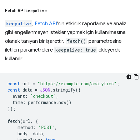
Fetch API
keepalive
keepalive
,
Fetch API
'nin etkinlik raporlama ve analiz
gibi engellenmeyen istekler yapmak için kullanılmasına
olanak tanıyan bir işarettir.
fetch()
parametresine
iletilen parametrelere
keepalive: true
ekleyerek
kullanılır.
const
url
=
"https://example.com/analytics"
;
const
data
=
JSON
.
stringify
({
event
:
"checkout"
,
time
:
performance
.
now
()
});
fetch
(
url
,
{
method
:
'POST'
,
body
:
data
,
keepalive
:
true