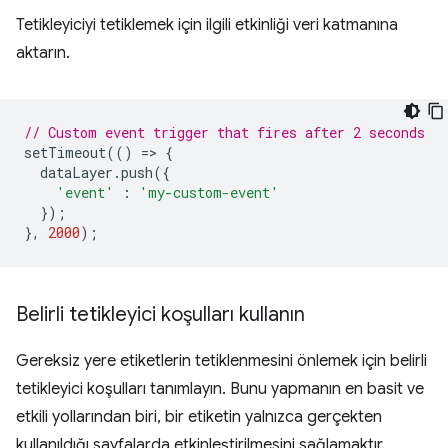
Tetikleyiciyi tetiklemek için ilgili etkinliği veri katmanına
aktarın.
// Custom event trigger that fires after 2 seconds
setTimeout
(()
=
>
{
dataLayer
.
push
({
'event'
:
'my-custom-event'
});
},
2000
);
Belirli tetikleyici koşulları kullanın
Gereksiz yere etiketlerin tetiklenmesini önlemek için belirli
tetikleyici koşulları tanımlayın. Bunu yapmanın en basit ve
etkili yollarından biri, bir etiketin yalnızca gerçekten
kullanıldığı sayfalarda etkinleştirilmesini sağlamaktır.