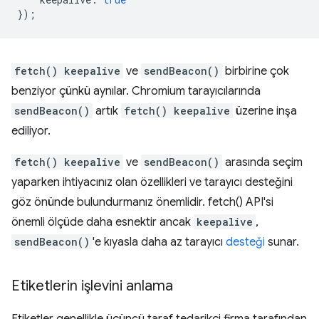
});
fetch() keepalive
ve
sendBeacon()
birbirine çok
benziyor çünkü aynılar. Chromium tarayıcılarında
sendBeacon()
artık
fetch() keepalive
üzerine inşa
ediliyor.
fetch() keepalive
ve
sendBeacon()
arasında seçim
yaparken ihtiyacınız olan özellikleri ve tarayıcı desteğini
göz önünde bulundurmanız önemlidir. fetch() API'si
önemli ölçüde daha esnektir ancak
keepalive
,
sendBeacon()
'e kıyasla daha az tarayıcı
desteği
sunar.
Etiketlerin işlevini anlama
Etiketler genellikle üçüncü taraf tedarikçi firma tarafından