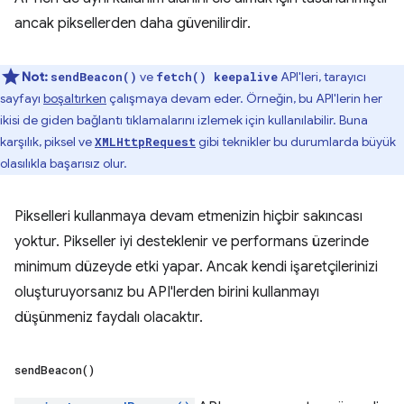
ancak piksellerden daha güvenilirdir.
Not:
ve
API'leri, tarayıcı
sendBeacon()
fetch() keepalive
sayfayı
boşaltırken
çalışmaya devam eder. Örneğin, bu API'lerin her
ikisi de giden bağlantı tıklamalarını izlemek için kullanılabilir. Buna
karşılık, piksel ve
gibi teknikler bu durumlarda büyük
XMLHttpRequest
olasılıkla başarısız olur.
Pikselleri kullanmaya devam etmenizin hiçbir sakıncası
yoktur. Pikseller iyi desteklenir ve performans üzerinde
minimum düzeyde etki yapar. Ancak kendi işaretçilerinizi
oluşturuyorsanız bu API'lerden birini kullanmayı
düşünmeniz faydalı olacaktır.
send
Beacon(
)