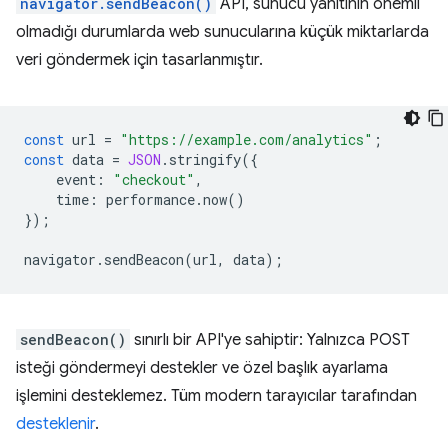
navigator.sendBeacon()
API, sunucu yanıtının önemli
olmadığı durumlarda web sunucularına küçük miktarlarda
veri göndermek için tasarlanmıştır.
const
url
=
"https://example.com/analytics"
;
const
data
=
JSON
.
stringify
({
event
:
"checkout"
,
time
:
performance
.
now
()
});
navigator
.
sendBeacon
(
url
,
data
);
sendBeacon()
sınırlı bir API'ye sahiptir: Yalnızca POST
isteği göndermeyi destekler ve özel başlık ayarlama
işlemini desteklemez. Tüm modern tarayıcılar tarafından
desteklenir
.