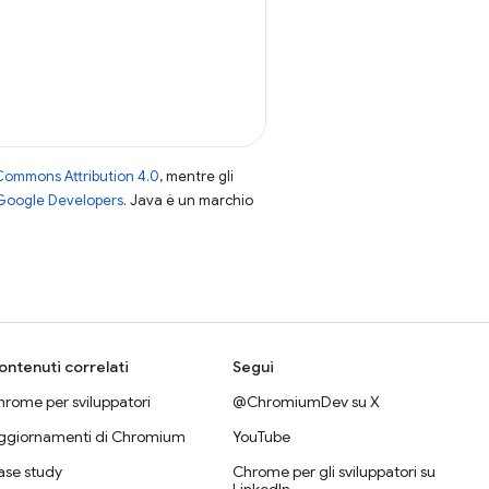
Commons Attribution 4.0
, mentre gli
 Google Developers
. Java è un marchio
ontenuti correlati
Segui
rome per sviluppatori
@ChromiumDev su X
ggiornamenti di Chromium
YouTube
ase study
Chrome per gli sviluppatori su