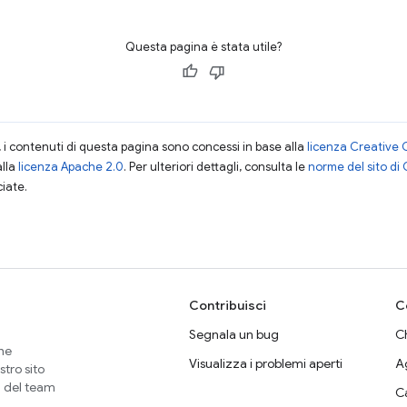
Questa pagina è stata utile?
i contenuti di questa pagina sono concessi in base alla
licenza Creative 
alla
licenza Apache 2.0
. Per ulteriori dettagli, consulta le
norme del sito di
ciate.
Contribuisci
C
Segnala un bug
Ch
che
Visualizza i problemi aperti
A
stro sito
i del team
C