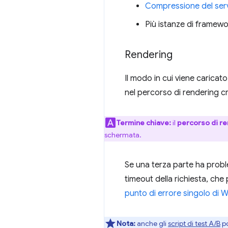
Compressione del ser
Più istanze di framewo
Rendering
Il modo in cui viene caricat
nel percorso di rendering cri
Termine chiave:
il
percorso di re
schermata.
Se una terza parte ha proble
timeout della richiesta, ch
punto di errore singolo di
Nota:
anche gli
script di test A/B
po