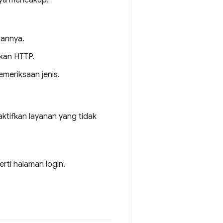
ya mencakup:
kannya.
kan HTTP.
emeriksaan jenis.
ktifkan layanan yang tidak
rti halaman login.