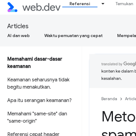
Referensi
Temukan
Articles
AI dan web
Waktu pemuatan yang cepat
Mempelaj
Memahami dasar-dasar
keamanan
konten ke dalam 
kesalahan.
Keamanan seharusnya tidak
begitu menakutkan
.
Beranda
Articl
Apa itu serangan keamanan?
Meto
Memahami "same-site" dan
"same-origin"
spam
Referensi cepat header