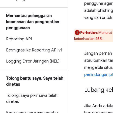
pengguna agar m
adalah phishin
Memantau pelanggaran
yang sah untuk 
keamanan dan penghentian
penggunaan
Perhatian:
Menurut
keberhasilan 45%.
Reporting API
Bermigrasi ke Reporting API v1
Jangan pernah m
atau bahkan tan
Logging Error Jaringan (NEL)
mengelola situs
perlindungan p
Tolong bantu saya
.
Saya telah
diretas
Lubang ke
Tolong
,
saya pikir saya telah
diretas
Jika Anda adala
Bagaimana cara mengetahui