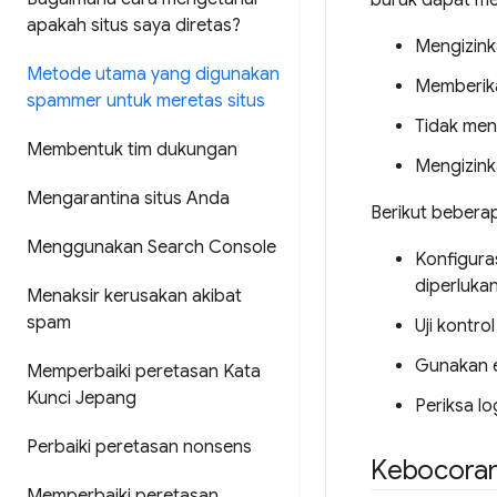
buruk dapat m
apakah situs saya diretas?
Mengizink
Metode utama yang digunakan
Memberika
spammer untuk meretas situs
Tidak men
Membentuk tim dukungan
Mengizinka
Mengarantina situs Anda
Berikut beberap
Menggunakan Search Console
Konfigura
diperlukan
Menaksir kerusakan akibat
spam
Uji kontr
Gunakan e
Memperbaiki peretasan Kata
Kunci Jepang
Periksa l
Perbaiki peretasan nonsens
Kebocoran
Memperbaiki peretasan