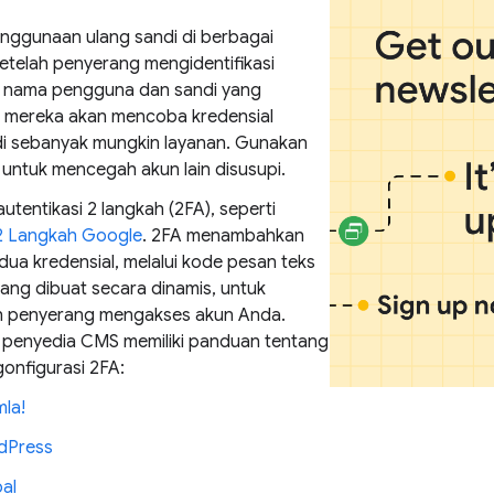
enggunaan ulang sandi di berbagai
Setelah penyerang mengidentifikasi
 nama pengguna dan sandi yang
, mereka akan mencoba kredensial
di sebanyak mungkin layanan. Gunakan
 untuk mencegah akun lain disusupi.
tentikasi 2 langkah (2FA), seperti
i 2 Langkah Google
. 2FA menambahkan
dua kredensial, melalui kode pesan teks
yang dibuat secara dinamis, untuk
 penyerang mengakses akun Anda.
penyedia CMS memiliki panduan tentang
onfigurasi 2FA:
la!
dPress
al