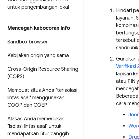
untuk pengembangan lokal
Hindari p
layanan. 
kombinasi
Mencegah kebocoran info
berfungsi
tersebut 
Sandbox browser
sandi unik
Kebijakan origin yang sama
Gunakan au
Verifikas
Cross-Origin Resource Sharing
lapisan ke
(CORS)
atau PIN 
mencegah
Membuat situs Anda "terisolasi
Beberapa 
lintas asal" menggunakan
cara meng
COOP dan COEP
Joom
Alasan Anda memerlukan
Wor
"isolasi lintas asal" untuk
mendapatkan fitur canggih
Drup