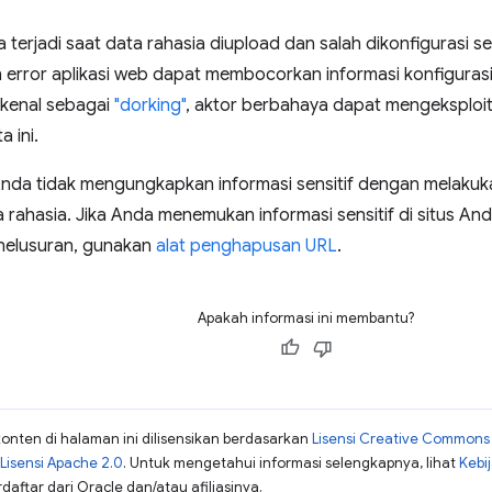
terjadi saat data rahasia diupload dan salah dikonfigurasi se
n error aplikasi web dapat membocorkan informasi konfigur
kenal sebagai
"dorking"
, aktor berbahaya dapat mengeksploita
 ini.
 Anda tidak mengungkapkan informasi sensitif dengan melaku
rahasia. Jika Anda menemukan informasi sensitif di situs An
nelusuran, gunakan
alat penghapusan URL
.
Apakah informasi ini membantu?
konten di halaman ini dilisensikan berdasarkan
Lisensi Creative Commons A
Lisensi Apache 2.0
. Untuk mengetahui informasi selengkapnya, lihat
Kebi
aftar dari Oracle dan/atau afiliasinya.