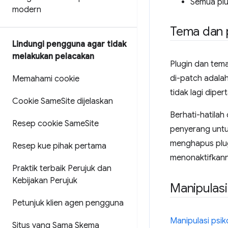
Semua plu
modern
Tema dan p
Lindungi pengguna agar tidak
melakukan pelacakan
Plugin dan tem
di-patch adala
Memahami cookie
tidak lagi dipe
Cookie Same
Site dijelaskan
Berhati-hatilah
Resep cookie Same
Site
penyerang untu
menghapus plug
Resep kue pihak pertama
menonaktifkann
Praktik terbaik Perujuk dan
Kebijakan Perujuk
Manipulasi
Petunjuk klien agen pengguna
Manipulasi psik
Situs yang Sama Skema