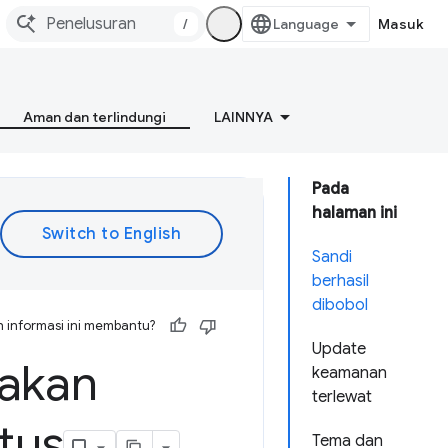
/
Masuk
Aman dan terlindungi
LAINNYA
Pada
halaman ini
Sandi
berhasil
dibobol
 informasi ini membantu?
Update
akan
keamanan
terlewat
tus
Tema dan