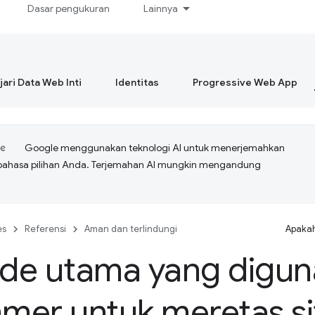
Dasar pengukuran
Lainnya
ari Data Web Inti
Identitas
Progressive Web App
Google menggunakan teknologi AI untuk menerjemahkan
bahasa pilihan Anda. Terjemahan AI mungkin mengandung
es
Referensi
Aman dan terlindungi
Apakah
de utama yang digun
mer untuk meretas si