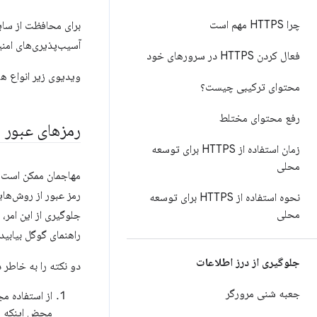
چرا HTTPS مهم است
برای محافظت از سایت
آسیب‌پذیری‌های امن
فعال کردن HTTPS در سرورهای خود
ویدیوی زیر انواع ه
محتوای ترکیبی چیست؟
رفع محتوای مختلط
رمزهای عبور ل
زمان استفاده از HTTPS برای توسعه
محلی
مهاجمان ممکن است ب
رمز عبور از روش‌های
نحوه استفاده از HTTPS برای توسعه
محلی
جلوگیری از این امر،
راهنمای گوگل بیابید.
جلوگیری از درز اطلاعات
دو نکته را به خاطر 
جعبه شنی مرورگر
از استفاده م
محض اینکه مها