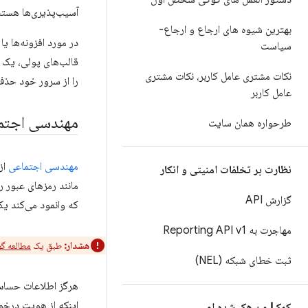
آسیب‌پذیری‌ها هستند.
بهترین شیوه های ارجاع و ارجاع-
در مورد افزونه‌ها ی
سیاست
قالب‌های پولی، یک 
نکات مشتری عامل کاربر، نکات مشتری
را از سرور خود حذف 
عامل کاربر
مهندسی اجتم
طرحواره همان سایت
مهندسی اجتماعی
از
نظارت بر تخلفات امنیتی و انکار
مانند رمزهای عبور 
گزارش API
که وانمود می‌کند ی
مهاجرت به Reporting API v1
هشدار:
طبق یک
مطالعه گ
ثبت خطای شبکه (NEL)
هرگز اطلاعات حساس (
اینکه از هویت درخوا
کمک! من هک شده ام