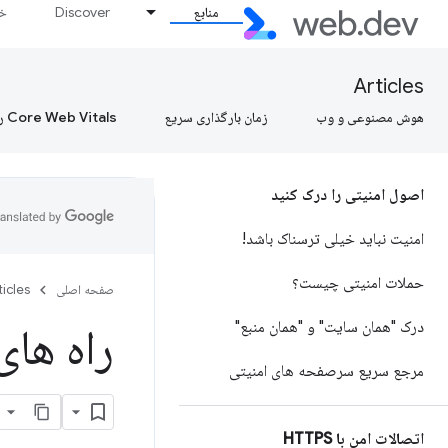
منابع
Discover
خط
Articles
هوش مصنوعی و وب
زمان بارگذاری سریع
Core Web Vitals را بیاموزید، Core Web Vitals را بیاموزید، Core Web Vitals را بیاموزید
اصول امنیتی را درک کنید
امنیت نباید خیلی ترسناک باشد!
حملات امنیتی چیست؟
صفحه اصلی
ticles
درک "همان سایت" و "همان منبع"
راه ها
مرجع سریع سرصفحه های امنیتی
اتصالات امن با HTTPS