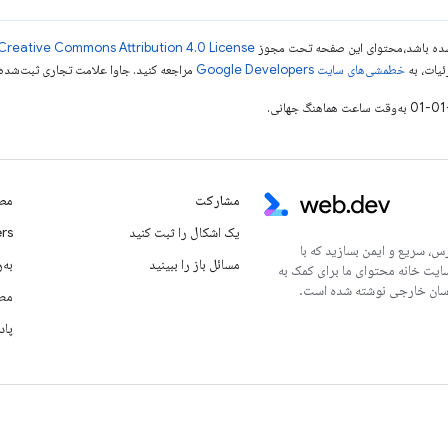
ر شده باشد،‌محتوای این صفحه تحت مجوز
Creative Commons Attribution 4.0 License
ئیات، به
خطمشی‌های سایت Google Developers‏
مراجعه کنید. جاوا علامت تجاری ثبت‌شده Oracle و/یا شرکت‌های وابسته به آن است
مشارکت
مطا
یک اشکال را ثبت کنید
rs
س، سریع و ایمن بسازید که با
مسائل باز را ببینید
به‌ر
سایت خانه محتوای ما برای کمک به
مطا
پاد