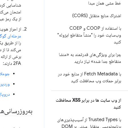
خط مشی همان مبدا
شناسایی کردن
امتحان می‌کن
اشتراک منابع متقابل (CORS)
از یک رمز عب
با استفاده از COOP و COEP
از احراز هویت دو م
وب‌سایت خود را "منشأ متقاطع ایزوله"
مرحله‌ای گوگ
کنید
را از طریق ی
می‌کند تا از
چرا برای ویژگی‌های قدرتمند به «منشا
متقاطع جدا شده» نیاز دارید
2FA دارند:
جوملا!
با Fetch Metadata از منابع خود در
برابر حملات وب محافظت کنید
وردپر
دروپا
از وب سایت ها در برابر XSS محافظت
کنید
به‌روزرسانی‌ه
با Trusted Types از آسیب‌پذیری‌های
برنامه‌نویسی متقابل مبتنی بر DOM