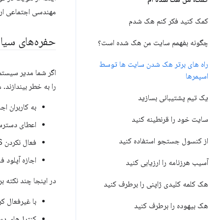
مهندسی اجتماعی ارا
کمک کنید فکر کنم هک شدم
حفره‌های سیا
چگونه بفهمم سایت من هک شده است؟
راه های برتر هک شدن سایت ها توسط
اگر شما مدیر سیستم
اسپمرها
را به خطر بیندازند. م
یک تیم پشتیبانی بسازید
به کاربران ا
سایت خود را قرنطینه کنید
اعطای دسترسی 
از کنسول جستجو استفاده کنید
فعال نکردن HTTPS و اجازه ندادن به کاربران برای ورود با استفاده از HTTP.
اجازه آپلود ف
آسیب هرزنامه را ارزیابی کنید
در اینجا چند نکته 
هک کلمه کلیدی ژاپنی را برطرف کنید
با غیرفعال ک
هک بیهوده را برطرف کنید
کنترل‌های دست