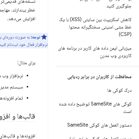
نسخه‌های قدیمی‌تر ن
جلوگیری کنید
خطر بیندازند. مهاجم
افزایش می‌دهد.
کاهش اسکریپت بین سایتی (XSS) با یک
خط مشی امنیتی سختگیرانه محتوا
(CSP)
توجه:
به صورت دوره‌ای به‌
نرم‌افزار فعال خود ثبت‌نام کنید
میزبانی ایمن داده های کاربر در برنامه های
کاربردی وب مدرن
برای مثال:
نرم‌افزار وب 
محافظت از کاربران در برابر ردیابی
سیستم مدیریت محتوای شما (S
درک کوکی ها
تمام افزونه‌ه
کوکی های Same
Site توضیح داده شده
است
قالب‌ها و افزو
دستور العمل های کوکی Same
Site
دستور العمل های کوکی شخص اول